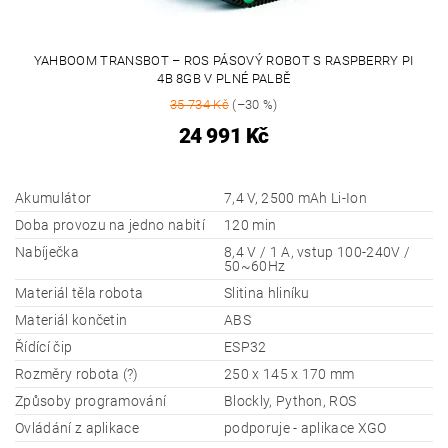
YAHBOOM TRANSBOT – ROS PÁSOVÝ ROBOT S RASPBERRY PI
4B 8GB V PLNÉ PALBĚ
35 734 Kč
(–30 %)
24 991 Kč
Akumulátor
7,4 V, 2500 mAh Li-Ion
Doba provozu na jedno nabití
120 min
Nabíječka
8,4 V / 1 A, vstup 100-240V /
50~60Hz
Materiál těla robota
Slitina hliníku
Materiál končetin
ABS
Řídící čip
ESP32
Rozměry robota (?)
250 x 145 x 170 mm
Způsoby programování
Blockly, Python, ROS
Ovládání z aplikace
podporuje - aplikace XGO