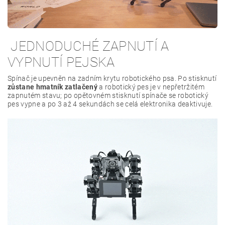
JEDNODUCHÉ ZAPNUTÍ A
VYPNUTÍ PEJSKA
Spínač je upevněn na zadním krytu robotického psa. Po stisknutí
zůstane hmatník zatlačený
a robotický pes je v nepřetržitém
zapnutém stavu; po opětovném stisknutí spínače se robotický
pes vypne a po 3 až 4 sekundách se celá elektronika deaktivuje.