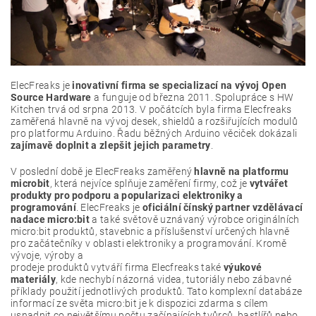
ElecFreaks je
inovativní firma se specializací na vývoj Open
Source Hardware
a funguje od března 2011. Spolupráce s HW
Kitchen trvá od srpna 2013. V počátcích byla firma Elecfreaks
zaměřená hlavně na vývoj desek, shieldů a rozšiřujících modulů
pro platformu Arduino. Řadu běžných Arduino věciček dokázali
zajímavě doplnit a zlepšit jejich parametry
.
V poslední době je ElecFreaks zaměřený
hlavně na platformu
microbit
, která nejvíce splňuje zaměření firmy, což je
vytvářet
produkty pro podporu a popularizaci elektroniky a
programování
. ElecFreaks je
oficiální čínský partner vzdělávací
nadace micro:bit
a také světově uznávaný výrobce originálních
micro:bit produktů, stavebnic a příslušenství určených hlavně
pro začátečníky v oblasti elektroniky a programování. Kromě
vývoje, výroby a
prodeje produktů vytváří firma Elecfreaks také
výukové
materiály
, kde nechybí názorná videa, tutoriály nebo zábavné
příklady použití jednotlivých produktů. Tato komplexní databáze
informací ze světa micro:bit je k dispozici zdarma s cílem
usnadnit co největšímu počtu začínajících tvůrců, bastlířů nebo