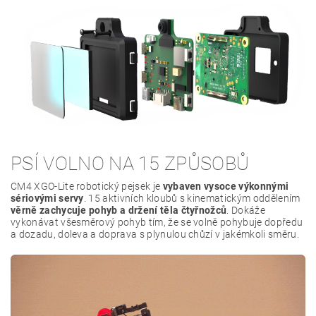
PSÍ VOLNO NA 15 ZPŮSOBŮ
CM4 XGO-Lite robotický pejsek je
vybaven vysoce výkonnými
sériovými servy
. 15 aktivních kloubů s kinematickým oddělením
věrně zachycuje pohyb a držení těla čtyřnožců
. Dokáže
vykonávat všesměrový pohyb tím, že se volně pohybuje dopředu
a dozadu, doleva a doprava s plynulou chůzí v jakémkoli směru.