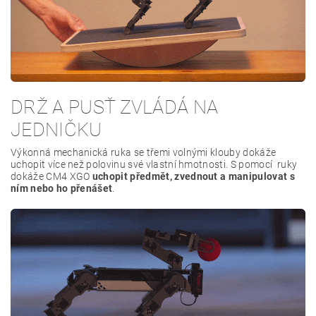
DRŽ A PUSŤ ZVLÁDÁ NA
JEDNIČKU
Výkonná mechanická ruka se třemi volnými klouby dokáže
uchopit více než polovinu své vlastní hmotnosti. S pomocí ruky
dokáže CM4 XGO
uchopit předmět, zvednout a manipulovat s
ním nebo ho přenášet
.