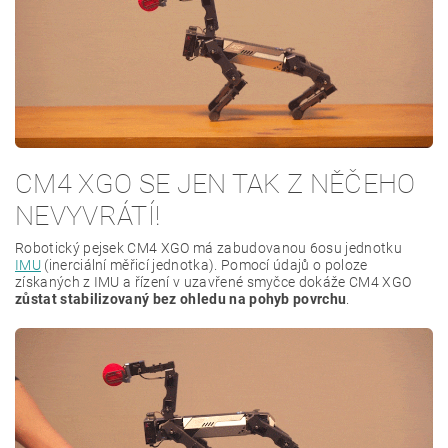
CM4 XGO SE JEN TAK Z NĚČEHO
NEVYVRÁTÍ!
Robotický pejsek CM4 XGO má zabudovanou 6osu jednotku
IMU
(inerciální měřicí jednotka). Pomocí údajů o poloze
získaných z IMU a řízení v uzavřené smyčce dokáže CM4 XGO
zůstat stabilizovaný bez ohledu na pohyb povrchu
.