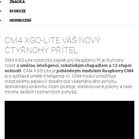
ZNAČKA
DISKUZE
HODNOCENÍ
CM4 XGO-LITE VÁŠ NOVÝ
ČTYŘNOHÝ PŘÍTEL
CM4 XGO-Lite robotický pejsek pro Raspberry Pi je čtyřnohý
robot
s umělou inteligencí, robotickým chapadlem a 12 stupni
volnosti
. CM4 XGO-Lite je
poháněným modulem Raspberry CM4
pro aplikace umělé inteligence AI. CM4 modul umožňuje
robotickému pejskovi dosáhnout všesměrového pohybu,
šestidimenzionálního řízení postoje, stabilizované polohy a také
mnoha dalších rozmanitých pohybů.