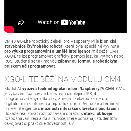
CM4 XGO-Lite robotický pejsek pro Raspberry Pi je
bionická
stavebnice čtyřnohého robota
, která byla speciálně vyvinuta
pro výuku programování a umělé inteligence
mládeže. CM4
XGO-Lite lze programovat graficky, pomocí jazyka Python nebo
ROS. Studenti se tak mohou
zábavnou formou s robotickým
pejskem učit programovat
.
XGO-LITE BĚŽÍ NA MODULU CM4
Modul AI
využívá technologické řešení Raspberry Pi CM4
. CM4
je vybaven 2palcovým barevným displejem IPS, 4
programovatelnými tlačítky, 5megapixelovou kamerou,
digitálním mikrofonem a reproduktorem. Jedná se o terminál
umělé inteligence s
možností interakce člověka s počítačem
.
Dokáže realizovat rozpoznávání obrazu,
detekci obličeje
,
rozpoznávání řeči a další funkce, které pomáhají studentům
osvojovat si praktické dovednosti s AI.