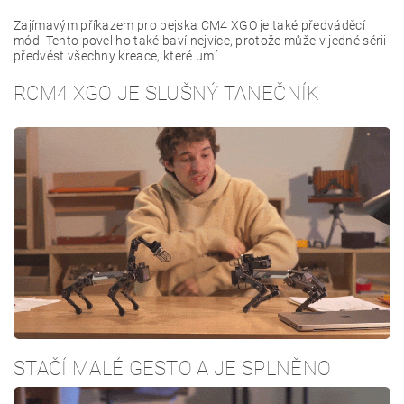
Zajímavým příkazem pro pejska CM4 XGO je také předváděcí
mód. Tento povel ho také baví nejvíce, protože může v jedné sérii
předvést všechny kreace, které umí.
RCM4 XGO JE SLUŠNÝ TANEČNÍK
STAČÍ MALÉ GESTO A JE SPLNĚNO