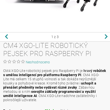
1
z 3
CM4 XGO-LITE ROBOTICKÝ
PEJSEK PRO RASPBERRY PI
Neohodnoceno
CM4 XGO-Lite robotický pejsek pro Raspberry Pi je
hravý
robůtek
s umělou inteligencí pro platformu Raspberry Pi
. CM4 XGO-
Lite má celkem 15 stupňů volnosti a tak dokáže nejrůznější
kousky a pohybové kreace. Kromě toho zvládne i
uchopit a
přenášet předměty nebo vydávat různé zvuky
.
Zábavnou
metodou si s ním
osvojíte základy programování a využití
umělé inteligence AI
. CM4 XGO-Lite
nadchne začátečníky i
pokročilejší uživatele.