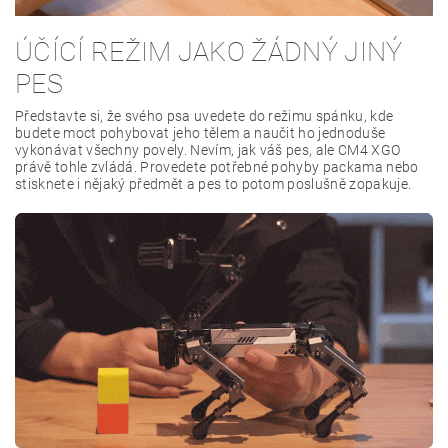
ÚČÍCÍ REŽIM JAKO ŽÁDNÝ JINÝ
PES
Představte si, že svého psa uvedete do režimu spánku, kde
budete moct pohybovat jeho tělem a naučit ho jednoduše
vykonávat všechny povely. Nevím, jak váš pes, ale CM4 XGO
právě tohle zvládá. Provedete potřebné pohyby packama nebo
stisknete i nějaký předmět a pes to potom poslušně zopakuje.