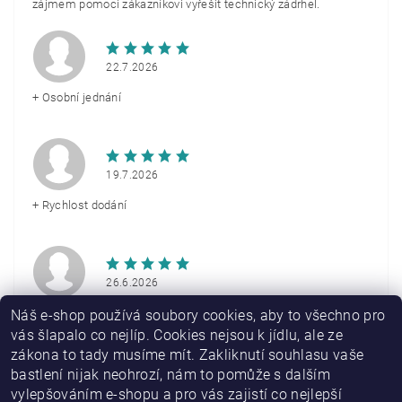
zájmem pomoci zákazníkovi vyřešit technický zádrhel.
22.7.2026
+ Osobní jednání
19.7.2026
+ Rychlost dodání
26.6.2026
+ Rychlé doručení
Náš e-shop používá soubory cookies, aby to všechno pro
vás šlapalo co nejlíp. Cookies nejsou k jídlu, ale ze
zákona to tady musíme mít. Zakliknutí souhlasu vaše
Zobrazit další hodnocení
bastlení nijak neohrozí, nám to pomůže s dalším
vylepšováním e-shopu a pro vás zajistí co nejlepší