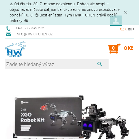
⚠️ Od čtvrtku 30. 7. máme dovolenou. E-shop ale nespí –
objednávat můžete dál, jen balíčky začneme znovu expedovat v
pondělí 10. 8. 😊 Bastlení zdar! Tým HWKITCHEN právě dobíjí
baterky. 😎
+420 777 349 252
CZK
EUR
INFO@HWKITCHEN.CZ
0
0 Kč