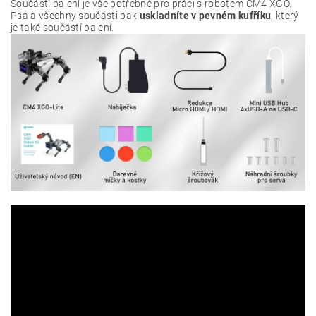
Součástí balení je vše potřebné pro práci s robotem CM4 XGO.
Psa a všechny součásti pak
uskladníte v pevném kufříku
, který
je také součástí balení.