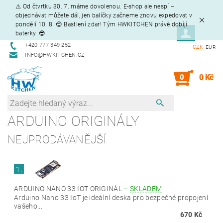
⚠️ Od čtvrtku 30. 7. máme dovolenou. E-shop ale nespí –
objednávat můžete dál, jen balíčky začneme znovu expedovat v
pondělí 10. 8. 😊 Bastlení zdar! Tým HWKITCHEN právě dobíjí
baterky. 😎
+420 777 349 252
CZK
EUR
INFO@HWKITCHEN.CZ
0
0 Kč
ARDUINO ORIGINÁLY
NEJPRODÁVANĚJŠÍ
1.
ARDUINO NANO 33 IOT ORIGINÁL
–
SKLADEM
Arduino Nano 33 IoT je ideální deska pro bezpečné propojení
vašeho...
670 Kč