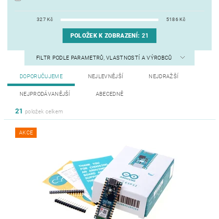
327
Kč
5186
Kč
POLOŽEK K ZOBRAZENÍ:
21
FILTR PODLE PARAMETRŮ, VLASTNOSTÍ A VÝROBCŮ
DOPORUČUJEME
NEJLEVNĚJŠÍ
NEJDRAŽŠÍ
NEJPRODÁVANĚJŠÍ
ABECEDNĚ
21
položek celkem
AKCE