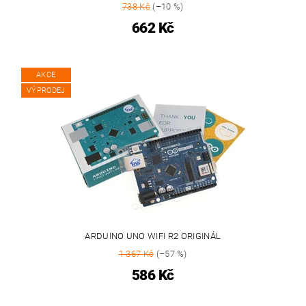
738 Kč
(–10 %)
662 Kč
AKCE
VÝPRODEJ
ARDUINO UNO WIFI R2 ORIGINÁL
1 367 Kč
(–57 %)
586 Kč