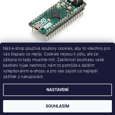
Náš e-shop používá soubory cookies, aby to všechno pro
ARDUINO MICRO S KONEKTORY ORIGINÁL
vás šlapalo co nejlíp. Cookies nejsou k jídlu, ale ze
zákona to tady musíme mít. Zakliknutí souhlasu vaše
632 Kč
bastlení nijak neohrozí, nám to pomůže s dalším
vylepšováním e-shopu a pro vás zajistí co nejlepší
zážitek z nakupování.
NASTAVENÍ
2026 © HWKITCHEN, všechna práva vyhrazena
Vytvořil Shoptet
SOUHLASÍM