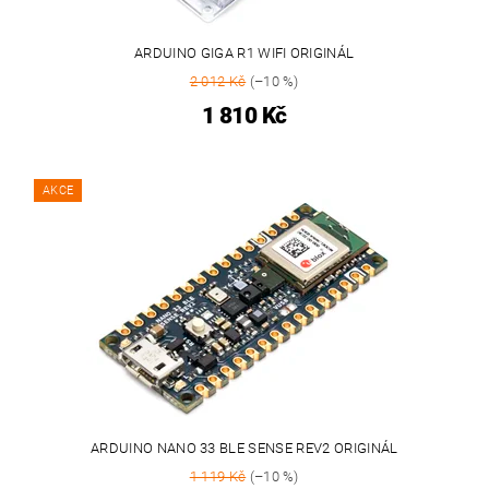
ARDUINO GIGA R1 WIFI ORIGINÁL
2 012 Kč
(–10 %)
1 810 Kč
AKCE
ARDUINO NANO 33 BLE SENSE REV2 ORIGINÁL
1 119 Kč
(–10 %)