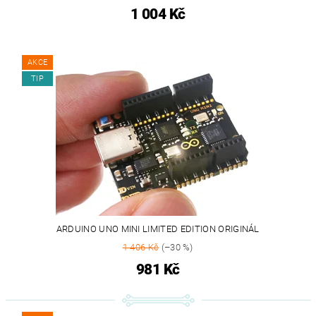
1 004 Kč
AKCE
TIP
ARDUINO UNO MINI LIMITED EDITION ORIGINÁL
1 406 Kč
(–30 %)
981 Kč