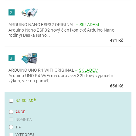
2.
ARDUINO NANO ESP32 ORIGINÁL
–
SKLADEM
Arduino Nano ESP32 nový člen ikonické Arduino Nano
rodiny! Deska Nano...
471 Kč
3.
ARDUINO UNO R4 WIFI ORIGINÁL
–
SKLADEM
Arduino UNO R4 WiFi má obrovský 32bitový výpočetní
výkon, velkou paměť,...
656 Kč
NA SKLADĚ
AKCE
NOVINKA
TIP
VÝPRODEJ