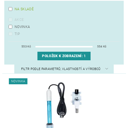
NA SKLADĚ
AKCE
NOVINKA
TIP
553
Kč
554
Kč
POLOŽEK K ZOBRAZENÍ:
1
FILTR PODLE PARAMETRŮ, VLASTNOSTÍ A VÝROBCŮ
NOVINKA