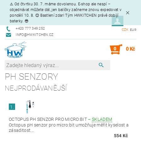
⚠️ Od čtvrtku 30. 7. máme dovolenou. E-shop ale nespí –
objednávat můžete dál, jen balíčky začneme znovu expedovat v
pondělí 10. 8. 😊 Bastlení zdar! Tým HWKITCHEN právě dobíjí
baterky. 😎
+420 777 349 252
CZK
EUR
INFO@HWKITCHEN.CZ
0
0 Kč
PH SENZORY
NEJPRODÁVANĚJŠÍ
1.
OCTOPUS PH SENZOR PRO MICRO:BIT
–
SKLADEM
Octopus pH senzor pro micro:bit umožňuje měřit kyselost a
zásaditost...
554 Kč