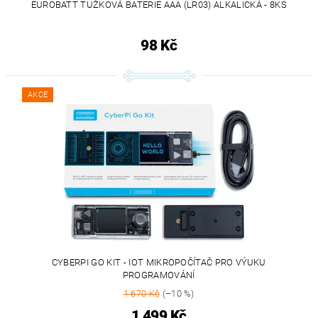
EUROBATT TUŽKOVÁ BATERIE AAA (LR03) ALKALICKÁ - 8KS
98 Kč
AKCE
CYBERPI GO KIT - IOT MIKROPOČÍTAČ PRO VÝUKU
PROGRAMOVÁNÍ
1 670 Kč
(–10 %)
1 499 Kč