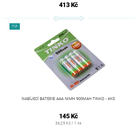
413 Kč
TIP
NABÍJECÍ BATERIE AAA NIMH 900MAH TINKO - 4KS
145 Kč
36,25 Kč / 1 ks