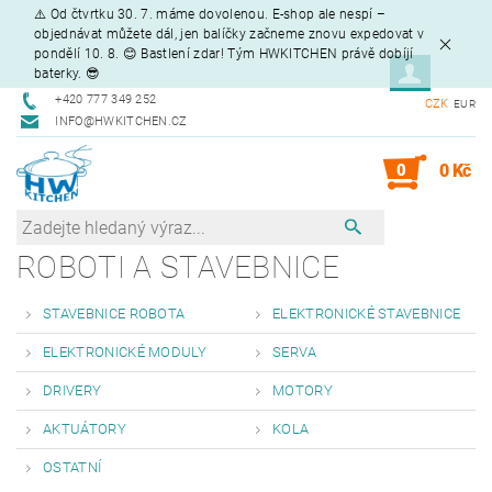
⚠️ Od čtvrtku 30. 7. máme dovolenou. E-shop ale nespí –
objednávat můžete dál, jen balíčky začneme znovu expedovat v
pondělí 10. 8. 😊 Bastlení zdar! Tým HWKITCHEN právě dobíjí
baterky. 😎
+420 777 349 252
CZK
EUR
INFO@HWKITCHEN.CZ
0
0 Kč
ROBOTI A STAVEBNICE
STAVEBNICE ROBOTA
ELEKTRONICKÉ STAVEBNICE
ELEKTRONICKÉ MODULY
SERVA
DRIVERY
MOTORY
AKTUÁTORY
KOLA
OSTATNÍ