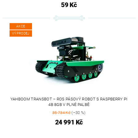
59 Kč
AKCE
VÝPRODEJ
YAHBOOM TRANSBOT – ROS PÁSOVÝ ROBOT S RASPBERRY PI
4B 8GB V PLNÉ PALBĚ
35 734 Kč
(–30 %)
24 991 Kč