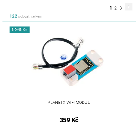
1
2
3
122
položek celkem
NOVINKA
PLANETX WIFI MODUL
359 Kč