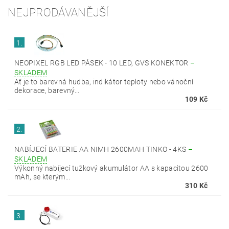
NEJPRODÁVANĚJŠÍ
1.
NEOPIXEL RGB LED PÁSEK - 10 LED, GVS KONEKTOR
–
SKLADEM
Ať je to barevná hudba, indikátor teploty nebo vánoční
dekorace, barevný...
109 Kč
2.
NABÍJECÍ BATERIE AA NIMH 2600MAH TINKO - 4KS
–
SKLADEM
Výkonný nabíjecí tužkový akumulátor AA s kapacitou 2600
mAh, se kterým...
310 Kč
3.