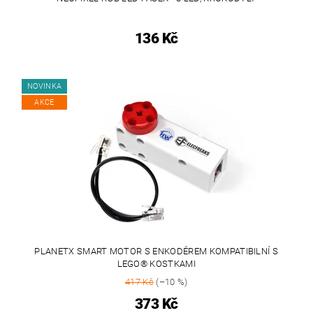
136 Kč
NOVINKA
AKCE
PLANETX SMART MOTOR S ENKODÉREM KOMPATIBILNÍ S
LEGO® KOSTKAMI
417 Kč
(–10 %)
373 Kč