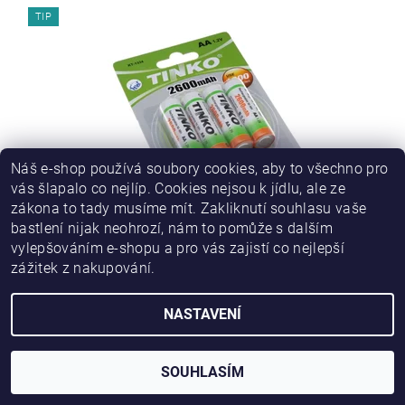
TIP
Náš e-shop používá soubory cookies, aby to všechno pro
vás šlapalo co nejlíp. Cookies nejsou k jídlu, ale ze
zákona to tady musíme mít. Zakliknutí souhlasu vaše
bastlení nijak neohrozí, nám to pomůže s dalším
NABÍJECÍ BATERIE AA NIMH 2600MAH TINKO - 4KS
vylepšováním e-shopu a pro vás zajistí co nejlepší
zážitek z nakupování.
310 Kč
77,50 Kč / 1 ks
NASTAVENÍ
SOUHLASÍM