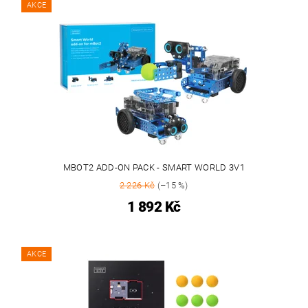
AKCE
MBOT2 ADD-ON PACK - SMART WORLD 3V1
2 226 Kč
(–15 %)
1 892 Kč
AKCE