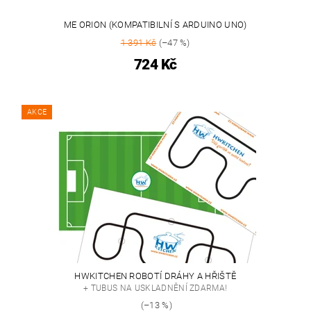
ME ORION (KOMPATIBILNÍ S ARDUINO UNO)
1 391 Kč
(–47 %)
724 Kč
AKCE
HWKITCHEN ROBOTÍ DRÁHY A HŘIŠTĚ
+ TUBUS NA USKLADNĚNÍ ZDARMA!
(–13 %)