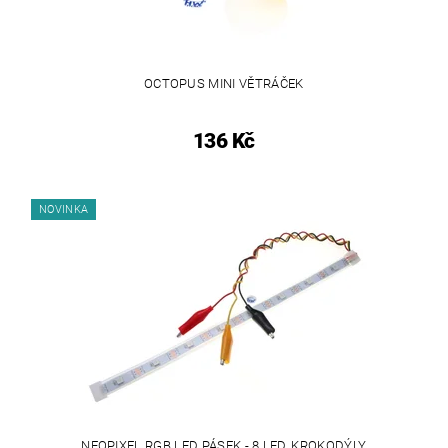
OCTOPUS MINI VĚTRÁČEK
136 Kč
NOVINKA
NEOPIXEL RGB LED PÁSEK - 8 LED, KROKODÝLY