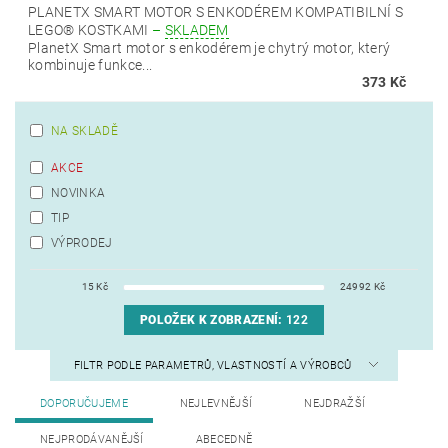
PLANETX SMART MOTOR S ENKODÉREM KOMPATIBILNÍ S
LEGO® KOSTKAMI
–
SKLADEM
PlanetX Smart motor s enkodérem je chytrý motor, který
kombinuje funkce...
373 Kč
NA SKLADĚ
AKCE
NOVINKA
TIP
VÝPRODEJ
15
Kč
24992
Kč
POLOŽEK K ZOBRAZENÍ:
122
FILTR PODLE PARAMETRŮ, VLASTNOSTÍ A VÝROBCŮ
DOPORUČUJEME
NEJLEVNĚJŠÍ
NEJDRAŽŠÍ
NEJPRODÁVANĚJŠÍ
ABECEDNĚ