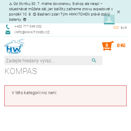
⚠️ Od čtvrtku 30. 7. máme dovolenou. E-shop ale nespí –
objednávat můžete dál, jen balíčky začneme znovu expedovat v
pondělí 10. 8. 😊 Bastlení zdar! Tým HWKITCHEN právě dobíjí
baterky. 😎
+420 777 349 252
CZK
EUR
INFO@HWKITCHEN.CZ
0
0 Kč
KOMPAS
V této kategorii nic není.