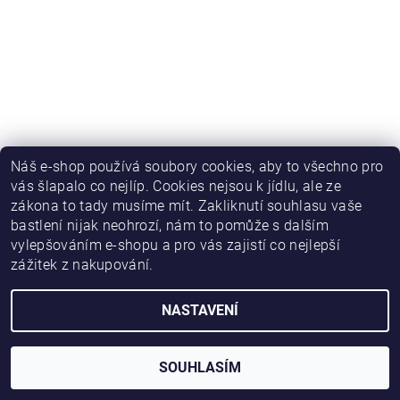
Náš e-shop používá soubory cookies, aby to všechno pro
vás šlapalo co nejlíp. Cookies nejsou k jídlu, ale ze
zákona to tady musíme mít. Zakliknutí souhlasu vaše
bastlení nijak neohrozí, nám to pomůže s dalším
vylepšováním e-shopu a pro vás zajistí co nejlepší
zážitek z nakupování.
NASTAVENÍ
2026 © HWKITCHEN, všechna práva vyhrazena
Vytvořil Shoptet
SOUHLASÍM