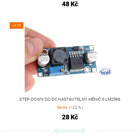
48 Kč
AKCE
STEP-DOWN DC/DC NASTAVITELNÝ MĚNIČ S LM2596
36 Kč
(–22 %)
28 Kč