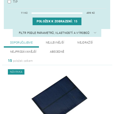
TIP
11
Kč
499
Kč
POLOŽEK K ZOBRAZENÍ:
15
FILTR PODLE PARAMETRŮ, VLASTNOSTÍ A VÝROBCŮ
DOPORUČUJEME
NEJLEVNĚJŠÍ
NEJDRAŽŠÍ
NEJPRODÁVANĚJŠÍ
ABECEDNĚ
15
položek celkem
NOVINKA