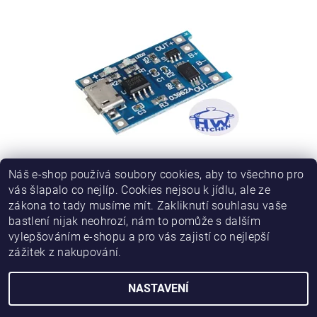
Náš e-shop používá soubory cookies, aby to všechno pro
MICRO USB NABÍJEČKA LIPOL/LI-ION 1A S OCHRANOU
vás šlapalo co nejlíp. Cookies nejsou k jídlu, ale ze
zákona to tady musíme mít. Zakliknutí souhlasu vaše
14 Kč
bastlení nijak neohrozí, nám to pomůže s dalším
vylepšováním e-shopu a pro vás zajistí co nejlepší
zážitek z nakupování.
NASTAVENÍ
2026 © HWKITCHEN, všechna práva vyhrazena