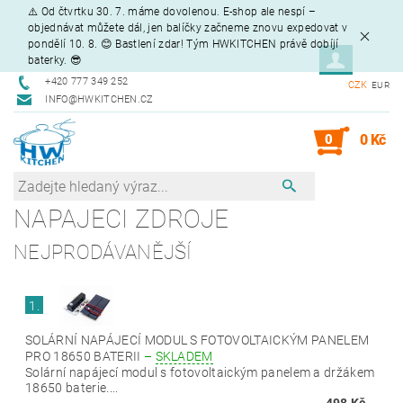
⚠️ Od čtvrtku 30. 7. máme dovolenou. E-shop ale nespí –
objednávat můžete dál, jen balíčky začneme znovu expedovat v
pondělí 10. 8. 😊 Bastlení zdar! Tým HWKITCHEN právě dobíjí
baterky. 😎
+420 777 349 252
CZK
EUR
INFO@HWKITCHEN.CZ
0
0 Kč
NAPAJECI ZDROJE
NEJPRODÁVANĚJŠÍ
1.
SOLÁRNÍ NAPÁJECÍ MODUL S FOTOVOLTAICKÝM PANELEM
PRO 18650 BATERII
–
SKLADEM
Solární napájecí modul s fotovoltaickým panelem a držákem
18650 baterie....