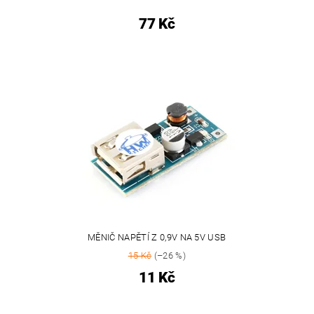
77 Kč
MĚNIČ NAPĚTÍ Z 0,9V NA 5V USB
15 Kč
(–26 %)
11 Kč