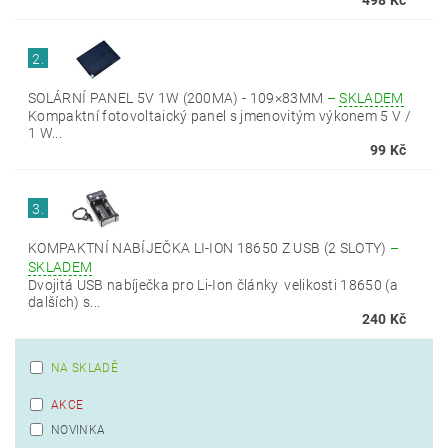
498 Kč
2.
SOLÁRNÍ PANEL 5V 1W (200MA) - 109×83MM
–
SKLADEM
Kompaktní fotovoltaický panel s jmenovitým výkonem 5 V /
1 W...
99 Kč
3.
KOMPAKTNÍ NABÍJEČKA LI-ION 18650 Z USB (2 SLOTY)
–
SKLADEM
Dvojitá USB nabíječka pro Li‑Ion články velikosti 18650 (a
dalších) s...
240 Kč
NA SKLADĚ
AKCE
NOVINKA