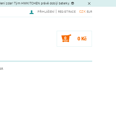
tlení zdar! Tým HWKITCHEN právě dobíjí baterky. 😎
|
CZK
PŘIHLÁŠENÍ
REGISTRACE
EUR
0
0 Kč
NA