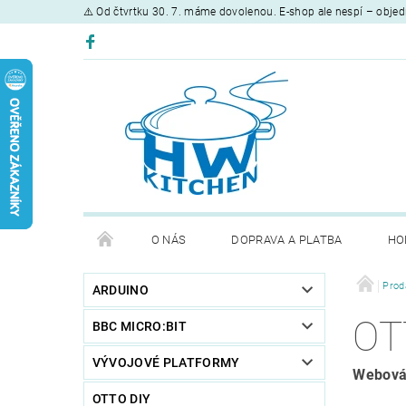
⚠️ Od čtvrtku 30. 7. máme dovolenou. E-shop ale nespí – objed
O NÁS
DOPRAVA A PLATBA
HO
Prod
ARDUINO
OT
BBC MICRO:BIT
VÝVOJOVÉ PLATFORMY
Webová
OTTO DIY