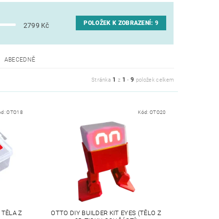
POLOŽEK K ZOBRAZENÍ:
9
2799
Kč
ABECEDNĚ
1
1
9
Stránka
z
-
položek celkem
ód:
OTO18
Kód:
OTO20
 TĚLA Z
OTTO DIY BUILDER KIT EYES (TĚLO Z