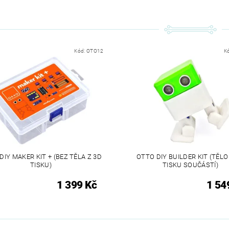
Kód:
OTO12
K
DIY MAKER KIT + (BEZ TĚLA Z 3D
OTTO DIY BUILDER KIT (TĚLO
TISKU)
TISKU SOUČÁSTÍ)
1 399 Kč
1 54