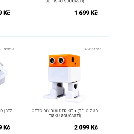
3D TISKU SOUČÁSTÍ)
9 Kč
1 699 Kč
ód:
OTO14
Kód:
OTO13
D (BEZ
OTTO DIY BUILDER KIT + (TĚLO Z 3D
TISKU SOUČÁSTÍ)
9 Kč
2 099 Kč