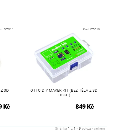
ód:
OTO11
Kód:
OTO10
 Z 3D
OTTO DIY MAKER KIT (BEZ TĚLA Z 3D
TISKU)
9 Kč
849 Kč
1
1
9
Stránka
z
-
položek celkem