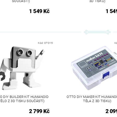
SOUČÁSTÍ)
3D TISKU)
1 549 Kč
1 54
Kód:
OTO15
K
O DIY BUILDER KIT HUMANOID
OTTO DIY MAKER KIT HUMANOI
TĚLO Z 3D TISKU SOUČÁSTÍ)
TĚLA Z 3D TISKU)
2 799 Kč
2 09