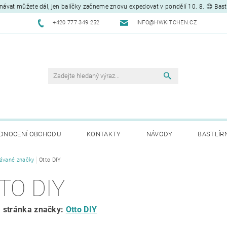
návat můžete dál, jen balíčky začneme znovu expedovat v pondělí 10. 8. 😊 Bas
+420 777 349 252
INFO@HWKITCHEN.CZ
DNOCENÍ OBCHODU
KONTAKTY
NÁVODY
BASTLÍR
ávané značky
Otto DIY
TO DIY
 stránka značky:
Otto DIY