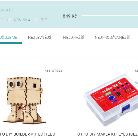
SKLADĚ
849
Kč
CE
NOVINKA
TIP
UČUJEME
NEJLEVNĚJŠÍ
NEJDRAŽŠÍ
NEJPRODÁVANĚJŠÍ
Kód:
OTO24
K
TO DIY BUILDER KIT LC (TĚLO
OTTO DIY MAKER KIT EYES (BEZ