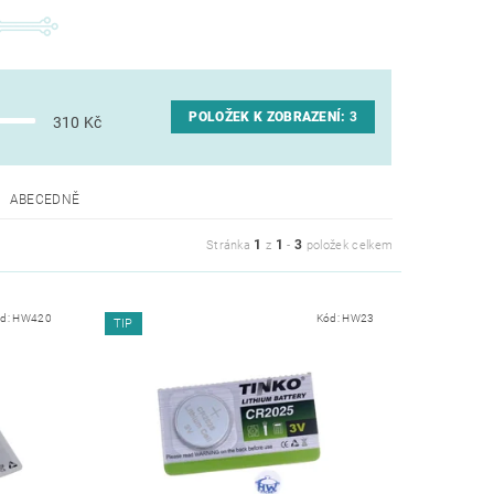
POLOŽEK K ZOBRAZENÍ:
3
310
Kč
ABECEDNĚ
1
1
3
Stránka
z
-
položek celkem
d:
HW420
Kód:
HW23
TIP