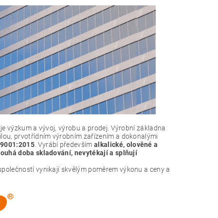
ruje výzkum a vývoj, výrobu a prodej. Výrobní základna
silou, prvotřídním výrobním zařízením a dokonalými
SO9001:2015
. Vyrábí především
alkalické, olověné a
louhá doba skladování, nevytékají a splňují
 společností vynikají skvělým poměrem výkonu a ceny a