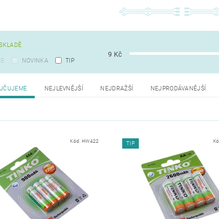
SKLADĚ
9
Kč
CE
NOVINKA
TIP
UČUJEME
NEJLEVNĚJŠÍ
NEJDRAŽŠÍ
NEJPRODÁVANĚJŠÍ
Kód:
HW422
Kó
TIP