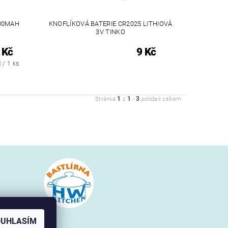
600MAH
KNOFLÍKOVÁ BATERIE CR2025 LITHIOVÁ
3V TINKO
 Kč
9 Kč
 / 1 ks
1
1
3
Stránka
z
-
položek celkem
en.cz
OUHLASÍM
 252