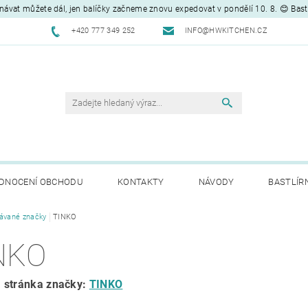
návat můžete dál, jen balíčky začneme znovu expedovat v pondělí 10. 8. 😊 Bas
+420 777 349 252
INFO@HWKITCHEN.CZ
DNOCENÍ OBCHODU
KONTAKTY
NÁVODY
BASTLÍR
ávané značky
TINKO
NKO
 stránka značky:
TINKO