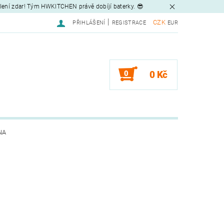
tlení zdar! Tým HWKITCHEN právě dobíjí baterky. 😎
|
CZK
PŘIHLÁŠENÍ
REGISTRACE
EUR
0
0 Kč
NA