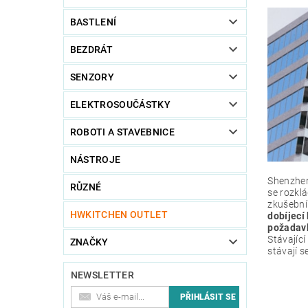
BASTLENÍ
BEZDRÁT
SENZORY
ELEKTROSOUČÁSTKY
ROBOTI A STAVEBNICE
NÁSTROJE
Shenzhen 
RŮZNÉ
se rozkl
zkušební
HWKITCHEN OUTLET
dobíjecí
požadavk
Stávajíc
ZNAČKY
stávají s
NEWSLETTER