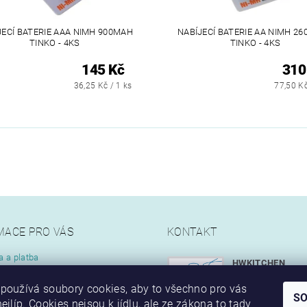
JECÍ BATERIE AAA NIMH 900MAH
NABÍJECÍ BATERIE AA NIMH 2
TINKO - 4KS
TINKO - 4KS
145 Kč
310
36,25 Kč / 1 ks
77,50 Kč
MACE PRO VÁS
KONTAKT
a a platba
HWKITCHEN
kupovat
info
@
hwkitch
používá soubory cookies, aby to všechno pro vás
ní podmínky
S
ejlíp. Cookies nejsou k jídlu, ale ze zákona to tady
ty
+420 777 349