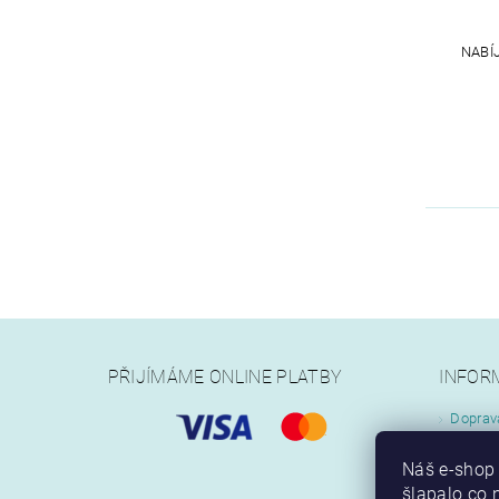
NABÍ
PŘIJÍMÁME ONLINE PLATBY
INFOR
Doprav
Jak na
Náš e-shop 
Obchod
šlapalo co n
Kontak