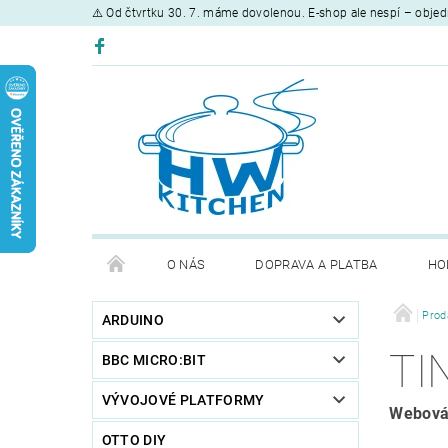
⚠️ Od čtvrtku 30. 7. máme dovolenou. E-shop ale nespí – objed
O NÁS
DOPRAVA A PLATBA
HO
Prod
ARDUINO
TI
BBC MICRO:BIT
VÝVOJOVÉ PLATFORMY
Webová
OTTO DIY