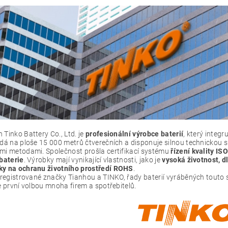
Tinko Battery Co., Ltd. je
profesionální výrobce baterií
, který integ
ádá na ploše 15 000 metrů čtverečních a disponuje silnou technickou 
mi metodami. Společnost prošla certifikací systému
řízení kvality I
 baterie
. Výrobky mají vynikající vlastnosti, jako je
vysoká životnost, d
y na ochranu životního prostředí ROHS
.
í registrované značky Tianhou a TINKO, řady baterií vyráběných touto
e první volbou mnoha firem a spotřebitelů.