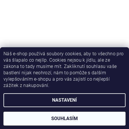
Náš e-shop používá soubory cookies, aby to všechno pro
vás šlapalo co nejlíp. Cookies nejsou k jídlu, ale ze
zákona to tady musíme mít. Zakliknutí souhlasu vaše
bastlení nijak neohrozí, nám to pomůže s dalším
vylepšováním e-shopu a pro vás zajistí co nejlepší
zážitek z nakupování.
NASTAVENÍ
2026 © HWKITCHEN, všechna práva vyhrazena
Vytvořil Shoptet
SOUHLASÍM