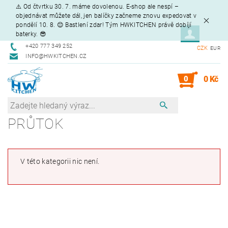
⚠️ Od čtvrtku 30. 7. máme dovolenou. E-shop ale nespí –
objednávat můžete dál, jen balíčky začneme znovu expedovat v
pondělí 10. 8. 😊 Bastlení zdar! Tým HWKITCHEN právě dobíjí
baterky. 😎
+420 777 349 252
CZK
EUR
INFO@HWKITCHEN.CZ
0
0 Kč
PRŮTOK
V této kategorii nic není.