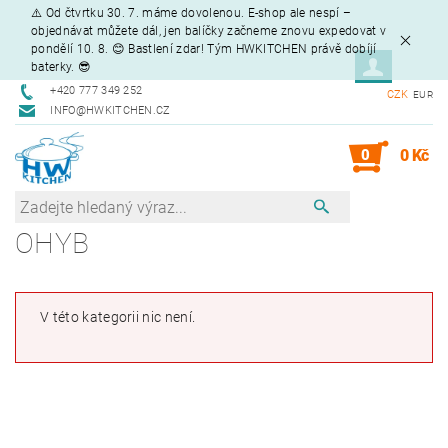
⚠️ Od čtvrtku 30. 7. máme dovolenou. E-shop ale nespí –
objednávat můžete dál, jen balíčky začneme znovu expedovat v
pondělí 10. 8. 😊 Bastlení zdar! Tým HWKITCHEN právě dobíjí
baterky. 😎
+420 777 349 252
CZK
EUR
INFO@HWKITCHEN.CZ
0
0 Kč
OHYB
V této kategorii nic není.