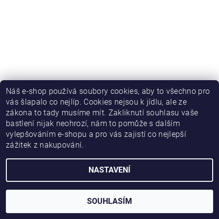
Náš e-shop používá soubory cookies, aby to všechno pro
vás šlapalo co nejlíp. Cookies nejsou k jídlu, ale ze
zákona to tady musíme mít. Zakliknutí souhlasu vaše
bastlení nijak neohrozí, nám to pomůže s dalším
vylepšováním e-shopu a pro vás zajistí co nejlepší
zážitek z nakupování.
NASTAVENÍ
2026 © HWKITCHEN, všechna práva vyhrazena
Vytvořil Shoptet
SOUHLASÍM