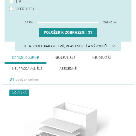
TIP
VÝPRODEJ
11
Kč
26940
Kč
POLOŽEK K ZOBRAZENÍ:
31
FILTR PODLE PARAMETRŮ, VLASTNOSTÍ A VÝROBCŮ
DOPORUČUJEME
NEJLEVNĚJŠÍ
NEJDRAŽŠÍ
NEJPRODÁVANĚJŠÍ
ABECEDNĚ
31
položek celkem
NOVINKA