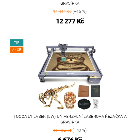
GRAVÍRKA
14 444 Kč
(–15 %)
12 277 Kč
TIP
AKCE
TOOCA L1 LASER (5W) UNIVERZÁLNÍ LASEROVÁ ŘEZAČKA A
GRAVÍRKA
11 132 Kč
(–40 %)
6 676 Kč