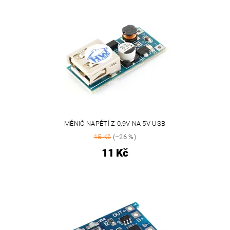
MĚNIČ NAPĚTÍ Z 0,9V NA 5V USB
15 Kč
(–26 %)
11 Kč