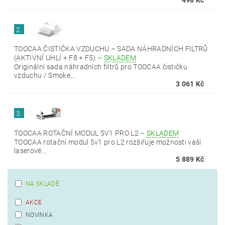
498 Kč
2.
TOOCAA ČISTIČKA VZDUCHU – SADA NÁHRADNÍCH FILTRŮ
(AKTIVNÍ UHLÍ + F8 + F5)
–
SKLADEM
Originální sada náhradních filtrů pro TOOCAA čističku
vzduchu / Smoke...
3 061 Kč
3.
TOOCAA ROTAČNÍ MODUL 5V1 PRO L2
–
SKLADEM
TOOCAA rotační modul 5v1 pro L2 rozšiřuje možnosti vaší
laserové...
5 889 Kč
NA SKLADĚ
AKCE
NOVINKA