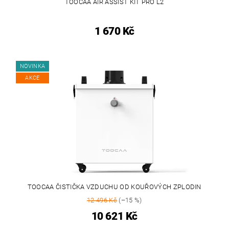
TOOCAA AIR ASSIST KIT PRO L2
1 670 Kč
NOVINKA
AKCE
TOOCAA ČISTIČKA VZDUCHU OD KOUŘOVÝCH ZPLODIN
12 496 Kč
(–15 %)
10 621 Kč