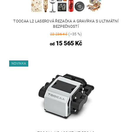
TOOCAA L2 LASEROVÁ ŘEZAČKA A GRAVÍRKA S ULTIMÁTNÍ
BEZPEČNOSTÍ
22 236 Kč
(–35 %)
15 565 Kč
od
NOVINKA