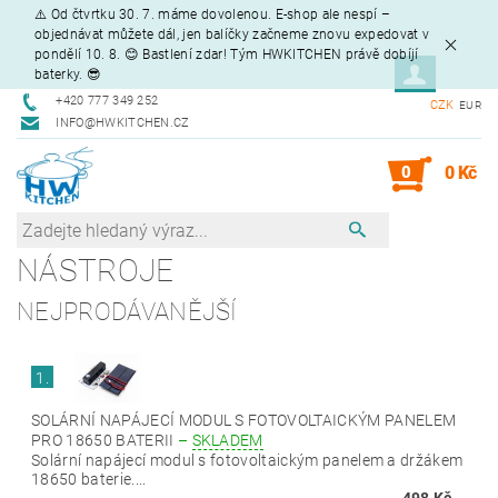
⚠️ Od čtvrtku 30. 7. máme dovolenou. E-shop ale nespí –
objednávat můžete dál, jen balíčky začneme znovu expedovat v
pondělí 10. 8. 😊 Bastlení zdar! Tým HWKITCHEN právě dobíjí
baterky. 😎
+420 777 349 252
CZK
EUR
INFO@HWKITCHEN.CZ
0
0 Kč
NÁSTROJE
NEJPRODÁVANĚJŠÍ
1.
SOLÁRNÍ NAPÁJECÍ MODUL S FOTOVOLTAICKÝM PANELEM
PRO 18650 BATERII
–
SKLADEM
Solární napájecí modul s fotovoltaickým panelem a držákem
18650 baterie....