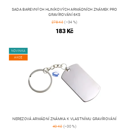
SADA BAREVNÝCH HLINÍKOVÝCH ARMÁDNÍCH ZNÁMEK PRO
GRAVÍROVÁNÍ 6KS
278 Kč
(–34 %)
183 Kč
NOVINKA
AKCE
NEREZOVÁ ARMÁDNÍ ZNÁMKA K VLASTNÍMU GRAVÍROVÁNÍ
40 Kč
(–30 %)