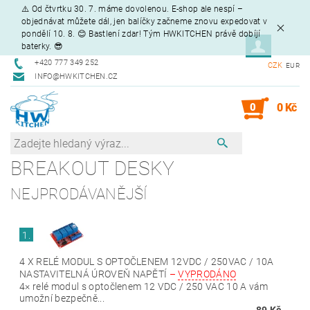
⚠️ Od čtvrtku 30. 7. máme dovolenou. E-shop ale nespí –
objednávat můžete dál, jen balíčky začneme znovu expedovat v
pondělí 10. 8. 😊 Bastlení zdar! Tým HWKITCHEN právě dobíjí
baterky. 😎
+420 777 349 252
CZK
EUR
INFO@HWKITCHEN.CZ
0
0 Kč
BREAKOUT DESKY
NEJPRODÁVANĚJŠÍ
1.
4 X RELÉ MODUL S OPTOČLENEM 12VDC / 250VAC / 10A
NASTAVITELNÁ ÚROVEŇ NAPĚTÍ
–
VYPRODÁNO
4× relé modul s optočlenem 12 VDC / 250 VAC 10 A vám
umožní bezpečně...