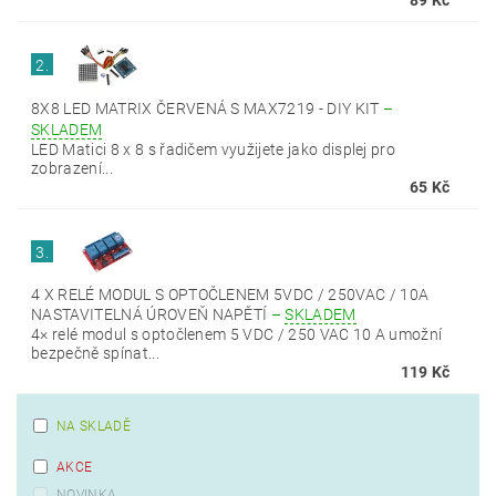
89 Kč
2.
8X8 LED MATRIX ČERVENÁ S MAX7219 - DIY KIT
–
SKLADEM
LED Matici 8 x 8 s řadičem využijete jako displej pro
zobrazení...
65 Kč
3.
4 X RELÉ MODUL S OPTOČLENEM 5VDC / 250VAC / 10A
NASTAVITELNÁ ÚROVEŇ NAPĚTÍ
–
SKLADEM
4× relé modul s optočlenem 5 VDC / 250 VAC 10 A umožní
bezpečně spínat...
119 Kč
NA SKLADĚ
AKCE
NOVINKA