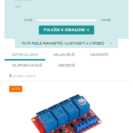
TIP
27
Kč
119
Kč
POLOŽEK K ZOBRAZENÍ:
5
FILTR PODLE PARAMETRŮ, VLASTNOSTÍ A VÝROBCŮ
DOPORUČUJEME
NEJLEVNĚJŠÍ
NEJDRAŽŠÍ
NEJPRODÁVANĚJŠÍ
ABECEDNĚ
5
položek celkem
AKCE