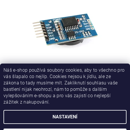
RTC HODINY REÁLNÉHO ČASU DS3231 + PAMĚŤ EEPROM
Náš e-shop používá soubory cookies, aby to všechno pro
AT24C32
vás šlapalo co nejlíp. Cookies nejsou k jídlu, ale ze
zákona to tady musíme mít. Zakliknutí souhlasu vaše
57 Kč
bastlení nijak neohrozí, nám to pomůže s dalším
vylepšováním e-shopu a pro vás zajistí co nejlepší
zážitek z nakupování.
NASTAVENÍ
2026 © HWKITCHEN, všechna práva vyhrazena