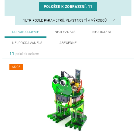
POLOŽEK K ZOBRAZENÍ:
11
FILTR PODLE PARAMETRŮ, VLASTNOSTÍ A VÝROBCŮ
DOPORUČUJEME
NEJLEVNĚJŠÍ
NEJDRAŽŠÍ
NEJPRODÁVANĚJŠÍ
ABECEDNĚ
11
položek celkem
AKCE