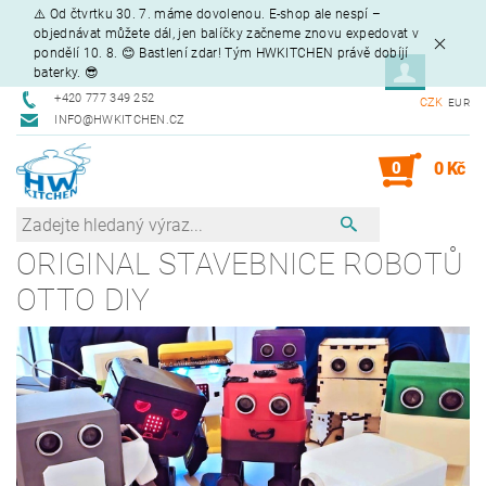
⚠️ Od čtvrtku 30. 7. máme dovolenou. E-shop ale nespí –
objednávat můžete dál, jen balíčky začneme znovu expedovat v
pondělí 10. 8. 😊 Bastlení zdar! Tým HWKITCHEN právě dobíjí
baterky. 😎
+420 777 349 252
CZK
EUR
INFO@HWKITCHEN.CZ
0
0 Kč
ORIGINAL STAVEBNICE ROBOTŮ
OTTO DIY