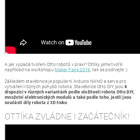
A jak vypadá tvoření Otto robotů v praxi? Ottíky jsme tvořili
například na workshopu
Maker Faire 2019
, tak se podívejte :).
Základem stavebnice je populární Arduino NANO a serva pro
vytváření různých pohybů robota. Stavebnice Otto DIY jsou
k
dispozici v různých variantách podle složitosti robota Otto DIY,
množství elektronických modulů a také podle toho, jestli jsou
součástí díly robota z 3D tisku
.
OTTÍKA ZVLÁDNE I ZAČÁTEČNÍK!