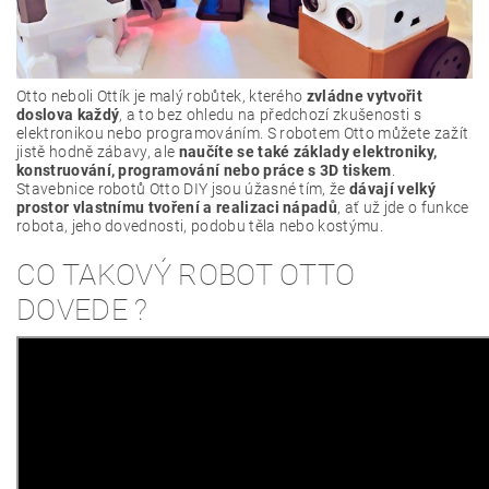
Otto neboli Ottík je malý robůtek, kterého
zvládne vytvořit
doslova každý
, a to bez ohledu na předchozí zkušenosti s
elektronikou nebo programováním. S robotem Otto můžete zažít
jistě hodně zábavy, ale
naučíte se také základy elektroniky,
konstruování, programování nebo práce s 3D tiskem
.
Stavebnice robotů Otto DIY jsou úžasné tím, že
dávají velký
prostor vlastnímu tvoření a realizaci nápadů
, ať už jde o funkce
robota, jeho dovednosti, podobu těla nebo kostýmu.
CO TAKOVÝ ROBOT OTTO
DOVEDE ?