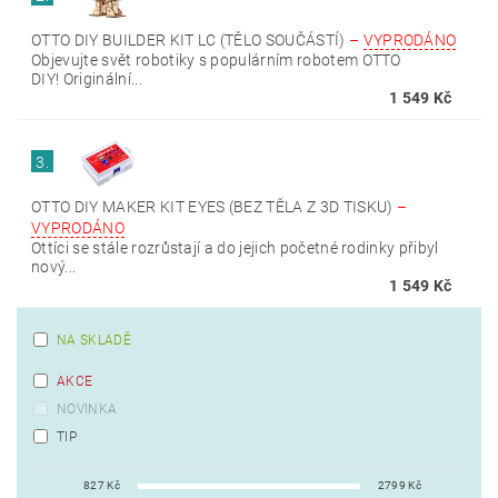
OTTO DIY BUILDER KIT LC (TĚLO SOUČÁSTÍ)
–
VYPRODÁNO
Objevujte svět robotiky s populárním robotem OTTO
DIY! Originální...
1 549 Kč
3.
OTTO DIY MAKER KIT EYES (BEZ TĚLA Z 3D TISKU)
–
VYPRODÁNO
Ottíci se stále rozrůstají a do jejich početné rodinky přibyl
nový...
1 549 Kč
NA SKLADĚ
AKCE
NOVINKA
TIP
827
Kč
2799
Kč