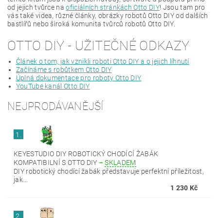
od jejich tvůrce na
oficiálních stránkách Otto DIY
! Jsou tam pro
vás také videa, různé články, obrázky robotů Otto DIY od dalších
bastlířů nebo široká komunita tvůrců robotů Otto DIY.
OTTO DIY - UŽITEČNÉ ODKAZY
Článek o tom, jak vznikli roboti Otto DIY a o jejich líhnutí
Začínáme s robůtkem Otto DIY
Úplná dokumentace pro roboty Otto DIY
YouTube kanál Otto DIY
NEJPRODÁVANĚJŠÍ
1.
KEYESTUDIO DIY ROBOTICKÝ CHODÍCÍ ŽABÁK
KOMPATIBILNÍ S OTTO DIY
–
SKLADEM
DIY robotický chodící žabák představuje perfektní příležitost,
jak...
1 230 Kč
2.