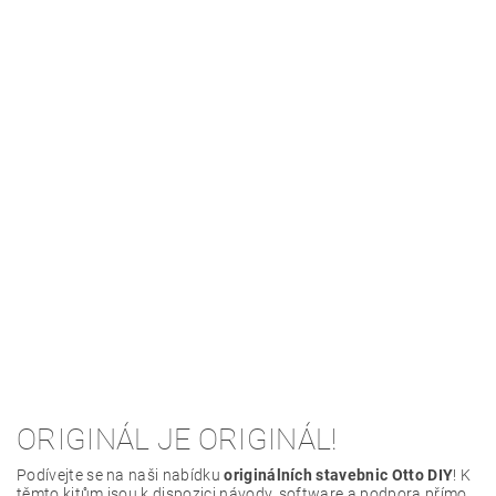
ORIGINÁL JE ORIGINÁL!
Podívejte se na naši nabídku
originálních stavebnic Otto DIY
! K
těmto kitům jsou k dispozici návody, software a podpora přímo