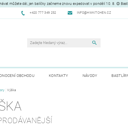
návat můžete dál, jen balíčky začneme znovu expedovat v pondělí 10. 8. 😊 Bas
+420 777 349 252
INFO@HWKITCHEN.CZ
DNOCENÍ OBCHODU
KONTAKTY
NÁVODY
BASTLÍR
ory
Výška
ŠKA
PRODÁVANĚJŠÍ