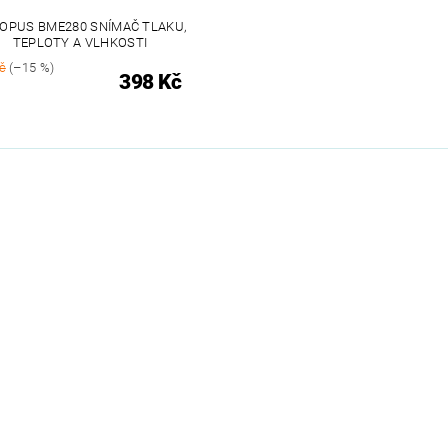
OPUS BME280 SNÍMAČ TLAKU,
TEPLOTY A VLHKOSTI
č
(–15 %)
398 Kč