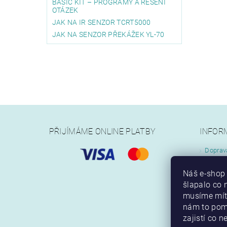
BASIC KIT – PROGRAMY A ŘEŠENÍ
OTÁZEK
JAK NA IR SENZOR TCRT5000
JAK NA SENZOR PŘEKÁŽEK YL-70
PŘIJÍMÁME ONLINE PLATBY
INFOR
Doprav
Jak na
Náš e-shop 
Obchod
šlapalo co n
Kontak
musíme mít.
nám to pom
zajistí co n