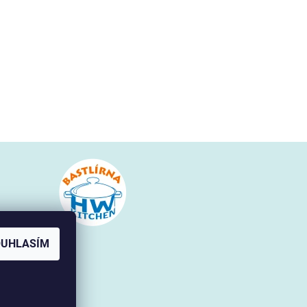
en.cz
OUHLASÍM
 252
FB!