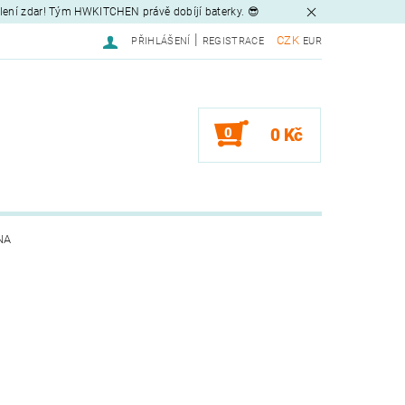
tlení zdar! Tým HWKITCHEN právě dobíjí baterky. 😎
|
CZK
PŘIHLÁŠENÍ
REGISTRACE
EUR
0
0 Kč
NA