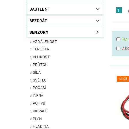
BASTLENÍ
1.
BEZDRÁT
SENZORY
NA 
VZDÁLENOST
AK
TEPLOTA
VLHKOST
PRŮTOK
SÍLA
AKCE
SVĚTLO
POČASÍ
INFRA
POHYB
VIBRACE
PLYN
HLADINA