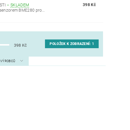
398 Kč
STI
–
SKLADEM
 senzorem BME280 pro...
POLOŽEK K ZOBRAZENÍ:
1
398
Kč
A VÝROBCŮ