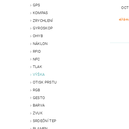
GPS
OCT
KOMPAS
473 K
ZRYCHLENÍ
GYROSKOP
OHYB
NÁKLON
RFID
NFC
TLAK
VÝŠKA
OTISK PRSTU
RGB
GESTO
BARVA
ZVUK
SRDEČNÍ TEP
PLAMEN