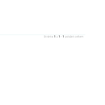
1
1
1
Stránka
z
-
položek celkem