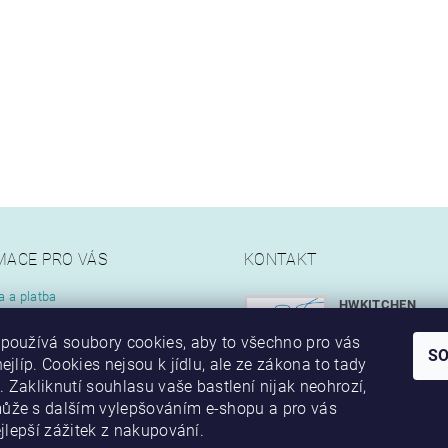
MACE PRO VÁS
KONTAKT
a a platba
HWKITCHEN
kupovat
info
@
hwkitch
používá soubory cookies, aby to všechno pro vás
ní podmínky
S
ejlíp. Cookies nejsou k jídlu, ale ze zákona to tady
ty
+420 777 349
 Zakliknutí souhlasu vaše bastlení nijak neohrozí,
Jsme také na 
ůže s dalším vylepšováním e-shopu a pro vás
ejlepší zážitek z nakupování.