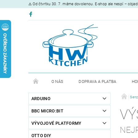
⚠️ Od čtvrtku 30. 7. máme dovolenou. E-shop ale nespí – objed
O NÁS
DOPRAVA A PLATBA
HO
Senz
ARDUINO
VÝ
BBC MICRO:BIT
VÝVOJOVÉ PLATFORMY
NEJ
OTTO DIY