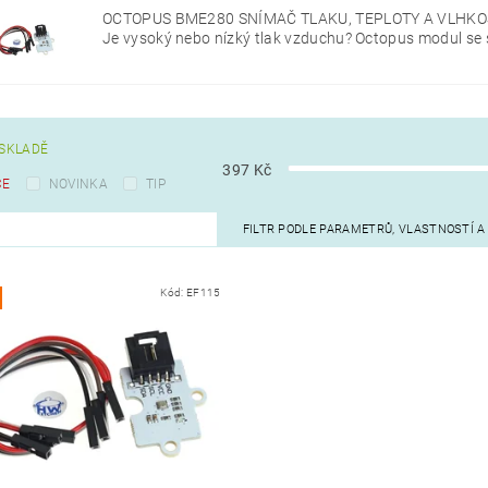
OCTOPUS BME280 SNÍMAČ TLAKU, TEPLOTY A VLHKO
Je vysoký nebo nízký tlak vzduchu? Octopus modul se
SKLADĚ
397
Kč
CE
NOVINKA
TIP
FILTR PODLE PARAMETRŮ, VLASTNOSTÍ 
Kód:
EF115