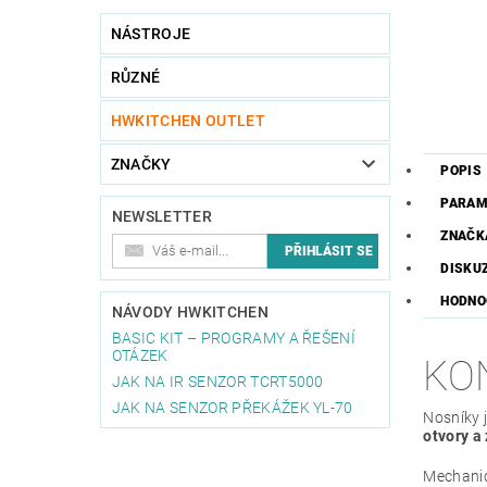
NÁSTROJE
RŮZNÉ
HWKITCHEN OUTLET
ZNAČKY
POPIS
PARAM
NEWSLETTER
ZNAČK
DISKU
HODNO
NÁVODY HWKITCHEN
BASIC KIT – PROGRAMY A ŘEŠENÍ
OTÁZEK
KO
JAK NA IR SENZOR TCRT5000
JAK NA SENZOR PŘEKÁŽEK YL-70
Nosníky 
otvory a 
Mechanic