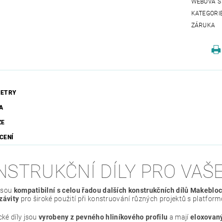
WEBOVÁ S
KATEGORI
ZÁRUKA
ETRY
A
ZE
CENÍ
NSTRUKČNÍ DÍLY PRO VAŠ
jsou
kompatibilní s celou řadou dalších konstrukčních dílů Makeblo
závity
pro široké použití při konstruování různých projektů s platfor
ké díly jsou
vyrobeny z pevného hliníkového profilu
a mají
eloxovan