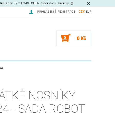
tlení zdar! Tým HWKITCHEN právě dobíjí baterky. 😎
|
CZK
PŘIHLÁŠENÍ
REGISTRACE
EUR
0
0 Kč
NA
ÁTKÉ NOSNÍKY
24 - SADA ROBOT