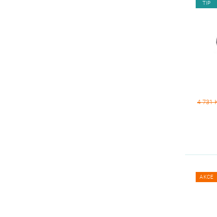
TIP
4 731 
AKCE