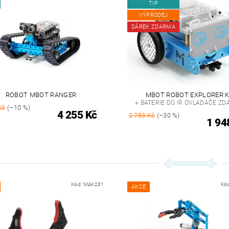
TIP
VÝPRODEJ
DÁREK ZDARMA
ROBOT MBOT RANGER
MBOT ROBOT EXPLORER K
+ BATERIE DO IR OVLADAČE ZD
Kč
(–10 %)
4 255 Kč
2 783 Kč
(–30 %)
1 94
Kód:
MAK231
Kó
AKCE