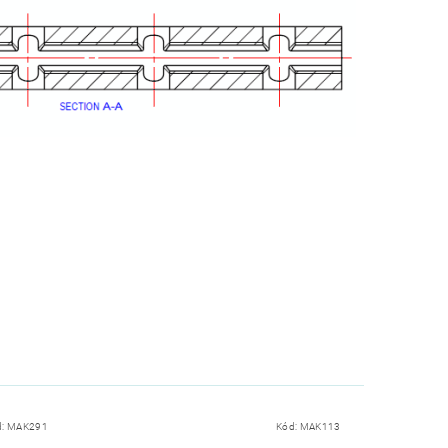
d:
MAK291
Kód:
MAK113