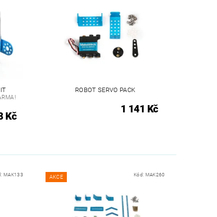
IT
ROBOT SERVO PACK
ARMA!
1 141 Kč
8 Kč
d:
MAK133
Kód:
MAK260
AKCE