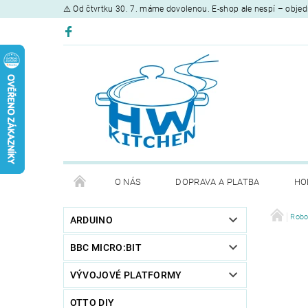
⚠️ Od čtvrtku 30. 7. máme dovolenou. E-shop ale nespí – objed
O NÁS
DOPRAVA A PLATBA
HO
Robo
ARDUINO
BBC MICRO:BIT
VÝVOJOVÉ PLATFORMY
OTTO DIY