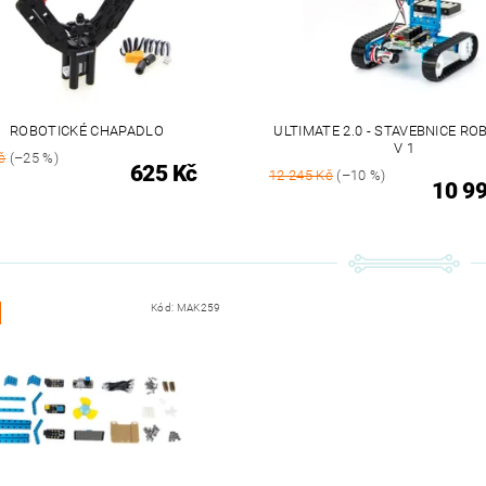
ROBOTICKÉ CHAPADLO
ULTIMATE 2.0 - STAVEBNICE RO
V 1
č
(–25 %)
625 Kč
12 245 Kč
(–10 %)
10 9
Kód:
MAK259