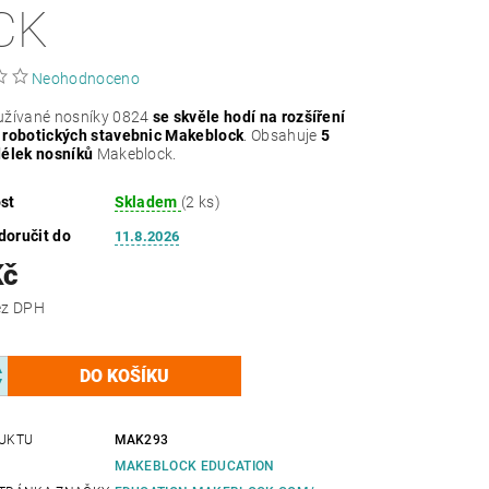
CK
Neohodnoceno
užívané nosníky 0824
se skvěle hodí na rozšíření
 robotických stavebnic Makeblock
. Obsahuje
5
délek nosníků
Makeblock.
st
Skladem
(2 ks)
oručit do
11.8.2026
Kč
 Kč bez DPH
UKTU
MAK293
MAKEBLOCK EDUCATION