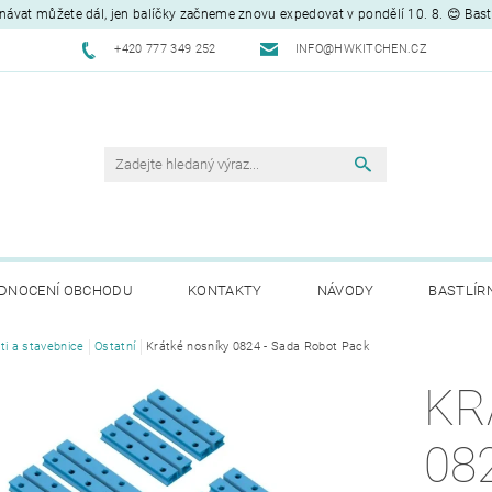
návat můžete dál, jen balíčky začneme znovu expedovat v pondělí 10. 8. 😊 Bas
+420 777 349 252
INFO@HWKITCHEN.CZ
DNOCENÍ OBCHODU
KONTAKTY
NÁVODY
BASTLÍR
ti a stavebnice
Ostatní
Krátké nosníky 0824 - Sada Robot Pack
KR
08