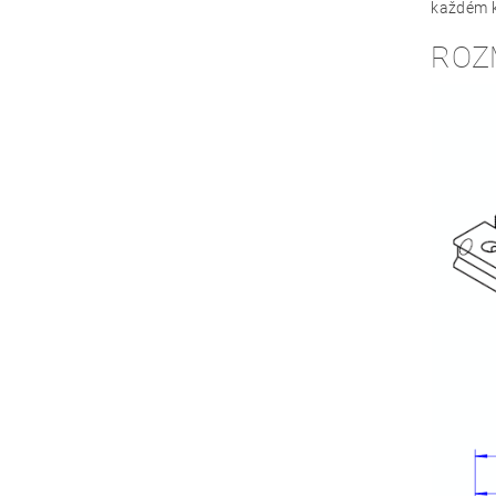
každém k
ROZ