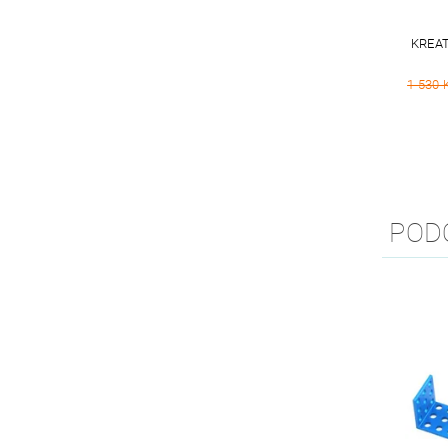
KREAT
1 530 
POD