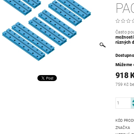
PA
Často po
možností
různých 
Dostupno
Můžeme d
918 
759
KÓD PROD
ZNAČKA