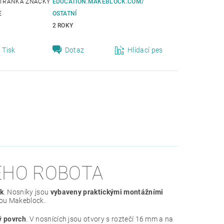
TRÁNKA ZNAČKY
EDUCATION.MAKEBLOCK.COM/
E
OSTATNÍ
2 ROKY
Tisk
Dotaz
Hlídací pes
EHO ROBOTA
ck
. Nosníky jsou
vybaveny praktickými montážními
mou Makeblock.
ý povrch
. V nosnících jsou otvory s roztečí 16 mm a na