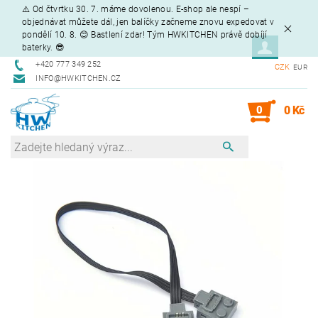
⚠️ Od čtvrtku 30. 7. máme dovolenou. E-shop ale nespí –
objednávat můžete dál, jen balíčky začneme znovu expedovat v
pondělí 10. 8. 😊 Bastlení zdar! Tým HWKITCHEN právě dobíjí
baterky. 😎
+420 777 349 252
CZK
EUR
INFO@HWKITCHEN.CZ
0
0 Kč