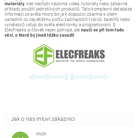
materiály
, kde nechybí názorná videa, tutoriály nebo zábavné
příklady použití jednotlivých produktů. Tato komplexní databáze
informací ze světa micro:bit je k dispozici zdarma s cílem
usnadnit co největšímu počtu začínajících tvůrců, bastlířů nebo
vynálezců vstup do světa elektroniky a programování. S
ElecFreaks si člověk nejen pohraje, ale
naučí se při tom řadu
věcí, o které by jinak těžko zavadil
.
mch