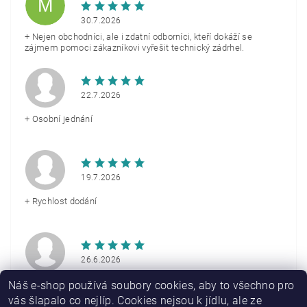
M
30.7.2026
+ Nejen obchodníci, ale i zdatní odborníci, kteří dokáží se
zájmem pomoci zákazníkovi vyřešit technický zádrhel.
22.7.2026
+ Osobní jednání
19.7.2026
+ Rychlost dodání
26.6.2026
+ Rychlé doručení
Náš e-shop používá soubory cookies, aby to všechno pro
vás šlapalo co nejlíp. Cookies nejsou k jídlu, ale ze