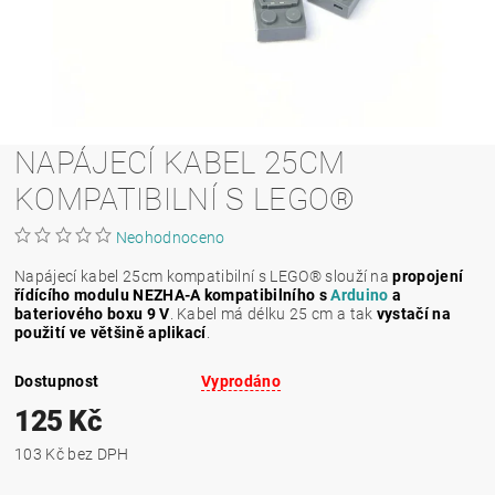
NAPÁJECÍ KABEL 25CM
KOMPATIBILNÍ S LEGO®
Neohodnoceno
Napájecí kabel 25cm kompatibilní s LEGO® slouží na
propojení
řídícího modulu NEZHA-A kompatibilního s
Arduino
a
bateriového boxu 9 V
. Kabel má délku 25 cm a tak
vystačí na
použití ve většině aplikací
.
Dostupnost
Vyprodáno
125 Kč
103 Kč bez DPH