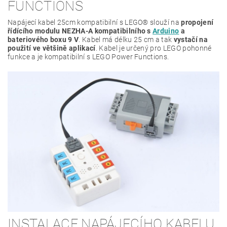
FUNCTIONS
Napájecí kabel 25cm kompatibilní s LEGO® slouží na
propojení
řídícího modulu NEZHA-A kompatibilního s
Arduino
a
bateriového boxu 9 V
. Kabel má délku 25 cm a tak
vystačí na
použití ve většině aplikací
. Kabel je určený pro LEGO pohonné
funkce a je kompatibilní s LEGO Power Functions.
INSTALACE NAPÁJECÍHO KABELU