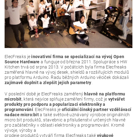
ElecFreaks je
inovativní firma se specializací na vývoj Open
Source Hardware
a funguje od března 2011. Spolupráce s HW
Kitchen trvá od srpna 2013. V počátcích byla firma Elecfreaks
zaměřená hlavně na vývoj desek, shieldů a rozšiřujících modulů
pro platformu Arduino. Řadu běžných Arduino věciček dokázali
zajímavě doplnit a zlepšit jejich parametry
.
V poslední době je ElecFreaks zaměřený
hlavně na platformu
microbit
, která nejvíce splňuje zaměření firmy, což je
vytvářet
produkty pro podporu a popularizaci elektroniky a
programování
. ElecFreaks je
oficiální čínský partner vzdělávací
nadace micro:bit
a také světově uznávaný výrobce originálních
micro:bit produktů, stavebnic a příslušenství určených hlavně
pro začátečníky v oblasti elektroniky a programování. Kromě
vývoje, výroby a
prodeje produktů vytváří firma Elecfreaks také
výukové