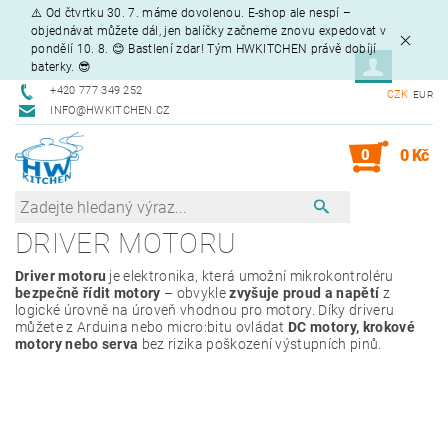
⚠️ Od čtvrtku 30. 7. máme dovolenou. E-shop ale nespí –
objednávat můžete dál, jen balíčky začneme znovu expedovat v
pondělí 10. 8. 😊 Bastlení zdar! Tým HWKITCHEN právě dobíjí
baterky. 😎
+420 777 349 252
CZK
EUR
INFO@HWKITCHEN.CZ
0
0 Kč
DRIVER MOTORU
Driver motoru
je elektronika, která umožní mikrokontroléru
bezpečně řídit motory
– obvykle
zvyšuje proud a napětí
z
logické úrovně na úroveň vhodnou pro motory. Díky driveru
můžete z Arduina nebo micro:bitu ovládat
DC motory, krokové
motory nebo serva
bez rizika poškození výstupních pinů.