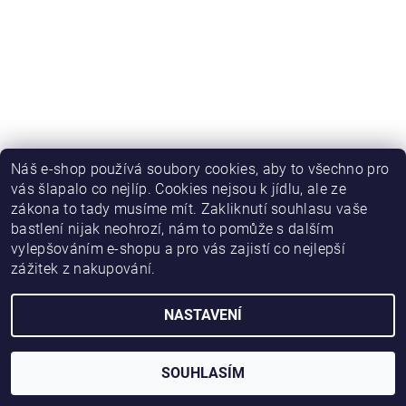
Náš e-shop používá soubory cookies, aby to všechno pro
vás šlapalo co nejlíp. Cookies nejsou k jídlu, ale ze
zákona to tady musíme mít. Zakliknutí souhlasu vaše
bastlení nijak neohrozí, nám to pomůže s dalším
vylepšováním e-shopu a pro vás zajistí co nejlepší
zážitek z nakupování.
NASTAVENÍ
2026 © HWKITCHEN, všechna práva vyhrazena
Vytvořil Shoptet
SOUHLASÍM