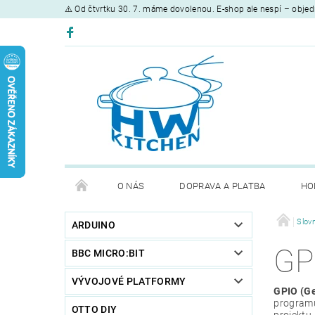
⚠️ Od čtvrtku 30. 7. máme dovolenou. E-shop ale nespí – objed
O NÁS
DOPRAVA A PLATBA
HO
Slov
ARDUINO
GP
BBC MICRO:BIT
VÝVOJOVÉ PLATFORMY
GPIO (Ge
programu 
OTTO DIY
projektu.