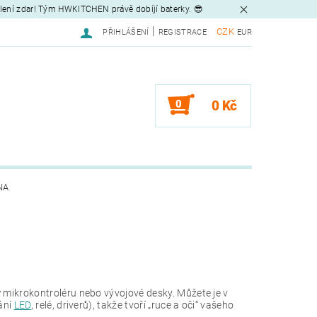
tlení zdar! Tým HWKITCHEN právě dobíjí baterky. 😎
|
CZK
PŘIHLÁŠENÍ
REGISTRACE
EUR
0
0 Kč
NA
y
mikrokontroléru nebo vývojové desky. Můžete je v
dání
LED
, relé, driverů), takže tvoří „ruce a oči“ vašeho