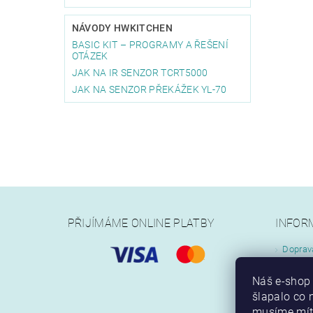
NÁVODY HWKITCHEN
BASIC KIT – PROGRAMY A ŘEŠENÍ
OTÁZEK
JAK NA IR SENZOR TCRT5000
JAK NA SENZOR PŘEKÁŽEK YL-70
PŘIJÍMÁME ONLINE PLATBY
INFOR
Doprav
Jak na
Obchod
Náš e-shop 
Kontak
šlapalo co n
musíme mít.