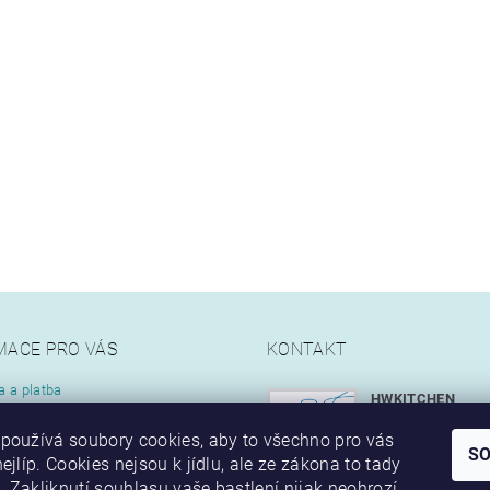
MACE PRO VÁS
KONTAKT
a a platba
HWKITCHEN
kupovat
info
@
hwkitch
ní podmínky
používá soubory cookies, aby to všechno pro vás
S
ty
ejlíp. Cookies nejsou k jídlu, ale ze zákona to tady
+420 777 349
 Zakliknutí souhlasu vaše bastlení nijak neohrozí,