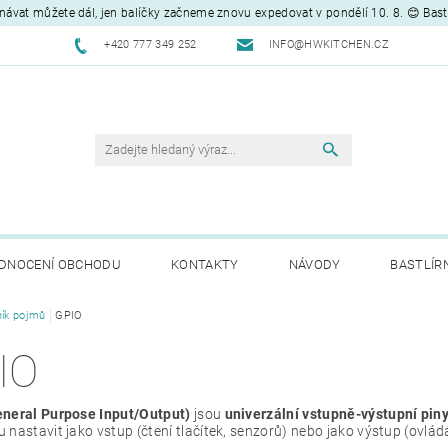
návat můžete dál, jen balíčky začneme znovu expedovat v pondělí 10. 8. 😊 Bas
+420 777 349 252
INFO@HWKITCHEN.CZ
DNOCENÍ OBCHODU
KONTAKTY
NÁVODY
BASTLÍR
ník pojmů
GPIO
IO
neral Purpose Input/Output)
jsou
univerzální vstupně-výstupní pin
nastavit jako vstup (čtení tlačítek, senzorů) nebo jako výstup (ovlá