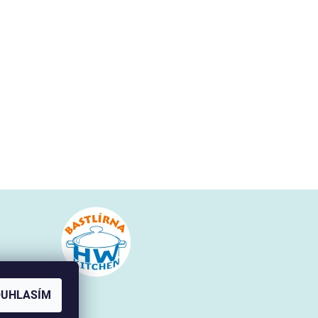
en.cz
OUHLASÍM
 252