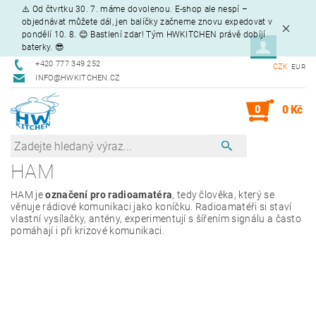
⚠️ Od čtvrtku 30. 7. máme dovolenou. E-shop ale nespí –
objednávat můžete dál, jen balíčky začneme znovu expedovat v
pondělí 10. 8. 😊 Bastlení zdar! Tým HWKITCHEN právě dobíjí
baterky. 😎
+420 777 349 252
CZK
EUR
INFO@HWKITCHEN.CZ
0
0 Kč
HAM
HAM je
označení pro radioamatéra
, tedy člověka, který se
věnuje rádiové komunikaci jako koníčku. Radioamatéři si staví
vlastní vysílačky, antény, experimentují s šířením signálu a často
pomáhají i při krizové komunikaci.