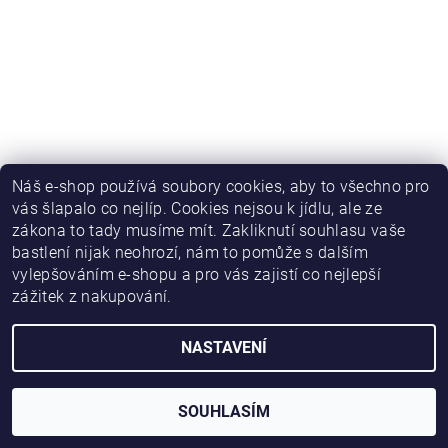
Náš e-shop používá soubory cookies, aby to všechno pro
vás šlapalo co nejlíp. Cookies nejsou k jídlu, ale ze
zákona to tady musíme mít. Zakliknutí souhlasu vaše
bastlení nijak neohrozí, nám to pomůže s dalším
vylepšováním e-shopu a pro vás zajistí co nejlepší
zážitek z nakupování.
NASTAVENÍ
2026 © HWKITCHEN, všechna práva vyhrazena
Vytvořil Shoptet
SOUHLASÍM