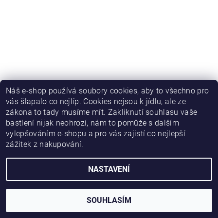
Náš e-shop používá soubory cookies, aby to všechno pro
vás šlapalo co nejlíp. Cookies nejsou k jídlu, ale ze
zákona to tady musíme mít. Zakliknutí souhlasu vaše
bastlení nijak neohrozí, nám to pomůže s dalším
vylepšováním e-shopu a pro vás zajistí co nejlepší
zážitek z nakupování.
NASTAVENÍ
2026 © HWKITCHEN, všechna práva vyhrazena
Vytvořil Shoptet
SOUHLASÍM