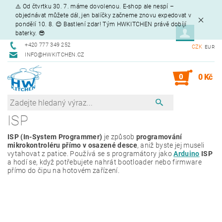
⚠️ Od čtvrtku 30. 7. máme dovolenou. E-shop ale nespí –
objednávat můžete dál, jen balíčky začneme znovu expedovat v
pondělí 10. 8. 😊 Bastlení zdar! Tým HWKITCHEN právě dobíjí
baterky. 😎
+420 777 349 252
CZK
EUR
INFO@HWKITCHEN.CZ
0
0 Kč
ISP
ISP (In-System Programmer)
je způsob
programování
mikrokontroléru přímo v osazené desce
, aniž byste jej museli
vytahovat z patice. Používá se s programátory jako
Arduino
ISP
a hodí se, když potřebujete nahrát bootloader nebo firmware
přímo do čipu na hotovém zařízení.