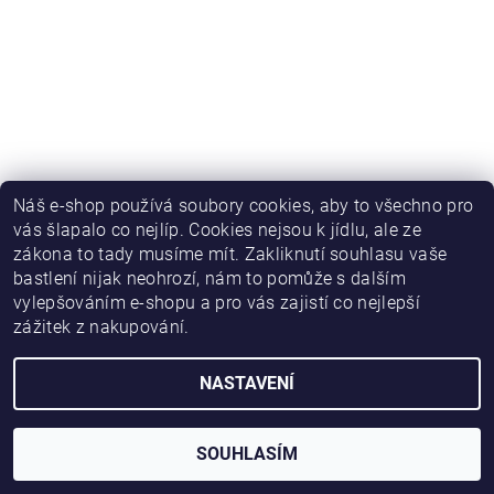
Náš e-shop používá soubory cookies, aby to všechno pro
vás šlapalo co nejlíp. Cookies nejsou k jídlu, ale ze
zákona to tady musíme mít. Zakliknutí souhlasu vaše
bastlení nijak neohrozí, nám to pomůže s dalším
vylepšováním e-shopu a pro vás zajistí co nejlepší
zážitek z nakupování.
NASTAVENÍ
2026 © HWKITCHEN, všechna práva vyhrazena
Vytvořil Shoptet
SOUHLASÍM