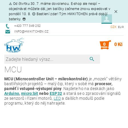
⚠️ Od čtvrtku 30. 7. máme dovolenou. E-shop ale nespí –
objednávat můžete dál, jen balíčky začneme znovu expedovat v
pondělí 10. 8. 😊 Bastlení zdar! Tým HWKITCHEN právě dobíjí
baterky. 😎
+420 777 349 252
CZK
EUR
INFO@HWKITCHEN.CZ
0
0 Kč
MCU
MCU (Microcontroller Unit – mikrokontrolér)
je „mozek“ většiny
bastlířských projektů – malý čip, který v sobě má
procesor,
paměť i vstupně-výstupní piny
. Najdete ho na deskách jako
Arduino
,
micro:bit
nebo
ESP32
a stará se o zpracování signálů
ze senzorů i řízení motorů,
LED
a dalších modulů podle
programu, který do něj nahrajete.