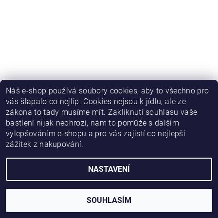
Náš e-shop používá soubory cookies, aby to všechno pro
vás šlapalo co nejlíp. Cookies nejsou k jídlu, ale ze
zákona to tady musíme mít. Zakliknutí souhlasu vaše
bastlení nijak neohrozí, nám to pomůže s dalším
vylepšováním e-shopu a pro vás zajistí co nejlepší
zážitek z nakupování.
NASTAVENÍ
2026 © HWKITCHEN, všechna práva vyhrazena
Vytvořil Shoptet
SOUHLASÍM