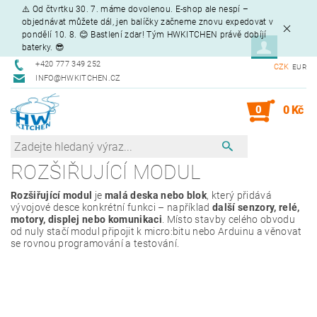
⚠️ Od čtvrtku 30. 7. máme dovolenou. E-shop ale nespí –
objednávat můžete dál, jen balíčky začneme znovu expedovat v
pondělí 10. 8. 😊 Bastlení zdar! Tým HWKITCHEN právě dobíjí
baterky. 😎
+420 777 349 252
CZK
EUR
INFO@HWKITCHEN.CZ
0
0 Kč
ROZŠIŘUJÍCÍ MODUL
Rozšiřující modul
je
malá deska nebo blok
, který přidává
vývojové desce konkrétní funkci – například
další senzory, relé,
motory, displej nebo komunikaci
. Místo stavby celého obvodu
od nuly stačí modul připojit k micro:bitu nebo Arduinu a věnovat
se rovnou programování a testování.