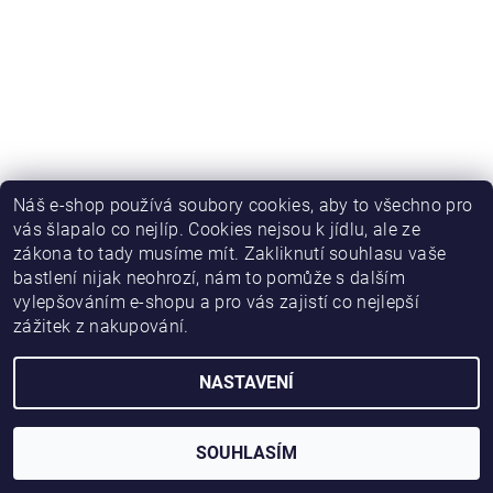
Náš e-shop používá soubory cookies, aby to všechno pro
vás šlapalo co nejlíp. Cookies nejsou k jídlu, ale ze
zákona to tady musíme mít. Zakliknutí souhlasu vaše
bastlení nijak neohrozí, nám to pomůže s dalším
vylepšováním e-shopu a pro vás zajistí co nejlepší
zážitek z nakupování.
NASTAVENÍ
2026 © HWKITCHEN, všechna práva vyhrazena
Vytvořil Shoptet
SOUHLASÍM