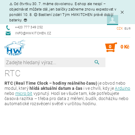
⚠️ Od čtvrtku 30. 7. máme dovolenou. E-shop ale nespí –
objednávat můžete dál, jen balíčky začneme znovu expedovat v
pondělí 10. 8. 😊 Bastlení zdar! Tým HWKITCHEN právě dobíjí
baterky. 😎
+420 777 349 252
CZK
EUR
INFO@HWKITCHEN.CZ
0
0 Kč
RTC
RTC (Real Time Clock – hodiny reálného času)
je obvod nebo
modul, který
hlídá aktuální datum a čas
i ve chvíli, kdy je
Arduino
nebo
micro:bit
vypnutý. Hodí se všude tam, kde potřebujete
časová razítka – třeba pro data z měření, budík, docházku nebo
automatické rozsvěcení světel v určitou hodinu.