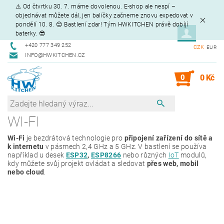
⚠️ Od čtvrtku 30. 7. máme dovolenou. E-shop ale nespí –
objednávat můžete dál, jen balíčky začneme znovu expedovat v
pondělí 10. 8. 😊 Bastlení zdar! Tým HWKITCHEN právě dobíjí
baterky. 😎
+420 777 349 252
CZK
EUR
INFO@HWKITCHEN.CZ
0
0 Kč
WI-FI
Wi-Fi
je bezdrátová technologie pro
připojení zařízení do sítě a
k internetu
v pásmech 2,4 GHz a 5 GHz. V bastlení se používa
například u desek
ESP32
,
ESP8266
nebo různých
IoT
modulů,
kdy můžete svůj projekt ovládat a sledovat
přes web, mobil
nebo cloud
.