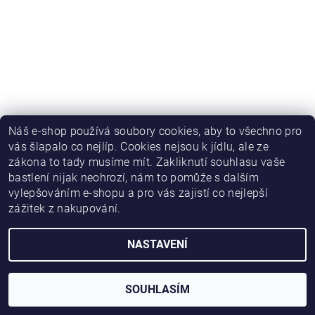
Náš e-shop používá soubory cookies, aby to všechno pro
vás šlapalo co nejlíp. Cookies nejsou k jídlu, ale ze
zákona to tady musíme mít. Zakliknutí souhlasu vaše
bastlení nijak neohrozí, nám to pomůže s dalším
vylepšováním e-shopu a pro vás zajistí co nejlepší
zážitek z nakupování.
NASTAVENÍ
2026 © HWKITCHEN, všechna práva vyhrazena
Vytvořil Shoptet
SOUHLASÍM