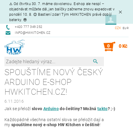
⚠️ Od čtvrtku 30. 7. máme dovolenou. E-shop ale nespí –
objednávat můžete dál, jen balíčky začneme znovu expedovat v
pondělí 10. 8. 😊 Bastlení zdar! Tým HWKITCHEN právě dobíjí
baterky. 😎
+420 777 349 252
CZK
EUR
INFO@HWKITCHEN.CZ
0
0 Kč
SPOUŠTÍME NOVÝ ČESKÝ
ARDUINO E-SHOP
HWKITCHEN.CZ!
6.11.2016
Jak se přeloží
slovo
Arduino
do češtiny? Možná
takto
? ;-)
Každopádně všechna ostatní slova se přeložit dají a
my
spouštíme nový e-shop HW Kitchen v češtině
!