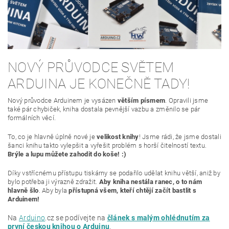
NOVÝ PRŮVODCE SVĚTEM
ARDUINA JE KONEČNĚ TADY!
Nový průvodce Arduinem je vysázen
větším písmem
. Opravili jsme
také pár chybiček, kniha dostala pevnější vazbu a změnilo se pár
formálních věcí.
To, co je hlavně úplně nové je
velikost knihy
! Jsme rádi, že jsme dostali
šanci knihu takto vylepšit a vyřešit problém s horší čitelností textu.
Brýle a lupu můžete zaho
dit do koše! :)
Díky vstřícnému přístupu tiskárny se podařilo udělat knihu větší, aniž by
bylo potřeba ji výrazně zdražit.
Aby kniha nestála ranec, o to nám
hlavně šlo
. Aby byla
přístupná všem, kteří chtějí začít bastlit s
Arduinem!
Na
Arduino
.cz se podívejte na
článek s malým ohlédnutím za
první českou knihou o Arduinu
.