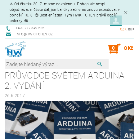
⚠️ Od čtvrtku 30. 7. máme dovolenou. E-shop ale nespí –
objednávat můžete dál, jen balíčky začneme znovu expedovat v
pondělí 10. 8. 😊 Bastlení zdar! Tým HWKITCHEN právě dobíjí
baterky. 😎
+420 777 349 252
CZK
EUR
INFO@HWKITCHEN.CZ
0
0 Kč
PRŮVODCE SVĚTEM ARDUINA -
2. VYDÁNÍ
26.6.2017