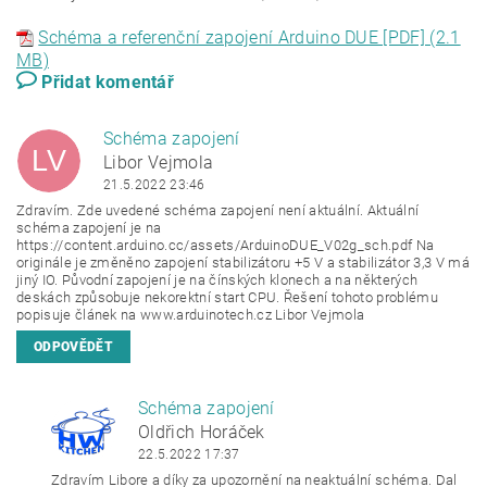
Schéma a referenční zapojení Arduino DUE [PDF] (2.1
MB)
Přidat komentář
Schéma zapojení
LV
Libor Vejmola
21.5.2022 23:46
Zdravím. Zde uvedené schéma zapojení není aktuální. Aktuální
schéma zapojení je na
https://content.
arduino
.cc/assets/ArduinoDUE_V02g_sch.pdf Na
originále je změněno zapojení stabilizátoru +5 V a stabilizátor 3,3 V má
jiný IO. Původní zapojení je na čínských klonech a na některých
deskách způsobuje nekorektní start CPU. Řešení tohoto problému
popisuje článek na www.arduinotech.cz Libor Vejmola
ODPOVĚDĚT
Schéma zapojení
OH
Oldřich Horáček
22.5.2022 17:37
Zdravím Libore a díky za upozornění na neaktuální schéma. Dal