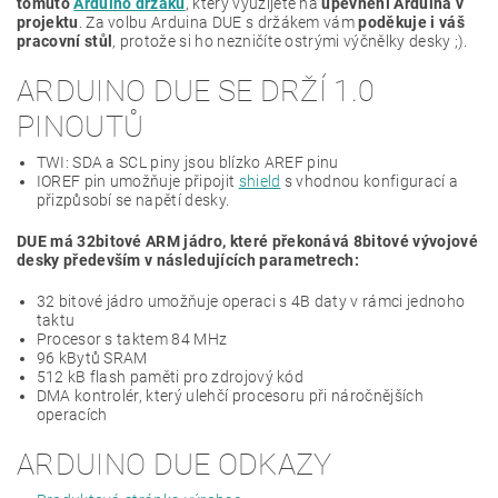
tomuto
Arduino držáku
, který využijete na
upevnění Arduina v
projektu
. Za volbu Arduina DUE s držákem vám
poděkuje i váš
pracovní stůl
, protože si ho nezničíte ostrými výčnělky desky ;).
ARDUINO DUE SE DRŽÍ 1.0
PINOUTŮ
TWI: SDA a SCL piny jsou blízko AREF pinu
IOREF pin umožňuje připojit
shield
s vhodnou konfigurací a
přizpůsobí se napětí desky.
DUE má 32bitové ARM jádro, které překonává 8bitové vývojové
desky především v následujících parametrech:
32 bitové jádro umožňuje operaci s 4B daty v rámci jednoho
taktu
Procesor s taktem 84 MHz
96 kBytů SRAM
512 kB flash paměti pro zdrojový kód
DMA kontrolér, který ulehčí procesoru při náročnějších
operacích
ARDUINO DUE ODKAZY