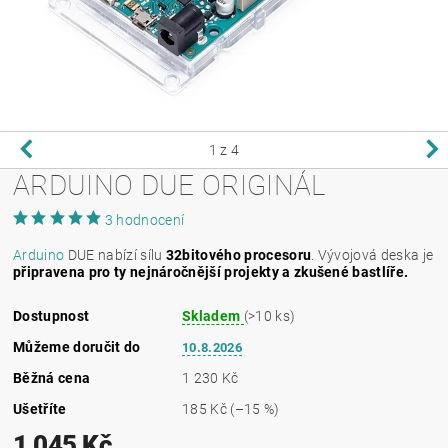
1
z 4
ARDUINO DUE ORIGINÁL
3 hodnocení
Arduino
DUE nabízí sílu
32bitového procesoru
. Vývojová deska je
připravena pro ty nejnáročnější projekty a zkušené bastlíře.
Dostupnost
Skladem
(>10 ks)
Můžeme doručit do
10.8.2026
Běžná cena
1 230 Kč
Ušetříte
185 Kč
(–15 %)
1 045 Kč