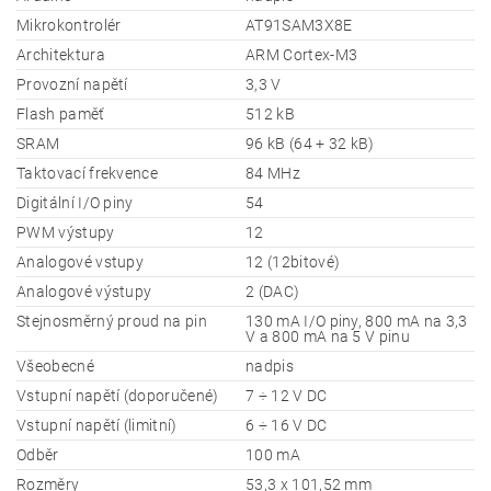
Mikrokontrolér
AT91SAM3X8E
Architektura
ARM Cortex-M3
Provozní napětí
3,3 V
Flash paměť
512 kB
SRAM
96 kB (64 + 32 kB)
Taktovací frekvence
84 MHz
Digitální I/O piny
54
PWM výstupy
12
Analogové vstupy
12 (12bitové)
Analogové výstupy
2 (DAC)
Stejnosměrný proud na pin
130 mA I/O piny, 800 mA na 3,3
V a 800 mA na 5 V pinu
Všeobecné
nadpis
Vstupní napětí (doporučené)
7 ÷ 12 V DC
Vstupní napětí (limitní)
6 ÷ 16 V DC
Odběr
100 mA
Rozměry
53,3 x 101,52 mm