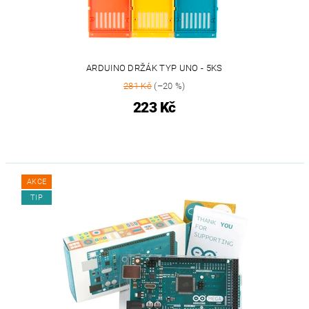
ARDUINO DRŽÁK TYP UNO - 5KS
281 Kč
(–20 %)
223 Kč
AKCE
TIP