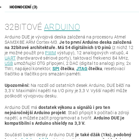
HODNOCENÍ (3)
32BITOVÉ
ARDUINO
Arduino DUE je vývojová deska založená na procesoru Atmel
SAM3X8E ARM Cortex-M3.
Je to první Arduino deska založená
na 32bitové architektuře. Má 54 digitálních I/O pinů
(z nichž 12
je možné použít pro
PWM
výstupy), 12 analogových vstupů, 4
UART
(hardwarové sériové porty), taktovací frekvenci 84 MHz,
USB
umožňující OTG připojení, 2 DAC (digital to analog) piny, 2x
TWI, napájecí konektor,
SPI
čtečku
,
JTAG
čtečku
, resetovací
tlačítko a tlačítko pro smazání paměti.
Upozornění:
Na rozdíl od ostatních desek Arduino, DUE běží na
3,3 V. Maximální napětí na I/O piny je 3,3 V. Vyšší napětí může
poškodit vývojovou desku.
Arduino DUE má
dostatek výkonu a signálů i pro ten
nejnáročnější Arduino projekt
. Stačí připojit k počítači a zdroji
napětí, a můžete začít programovat a tvořit.
Arduino DUE je
kompatibilní s Arduino shieldy na 3,3 V.
Součástí balení desky Arduino DUE
je také džák (1ks), podobný