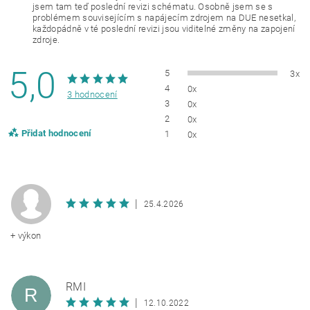
jsem tam teď poslední revizi schématu. Osobně jsem se s
problémem souvisejícím s napájecím zdrojem na DUE nesetkal,
každopádně v té poslední revizi jsou viditelné změny na zapojení
zdroje.
5,0
5
3x
4
0x
3 hodnocení
3
0x
2
0x
Přidat hodnocení
1
0x
|
25.4.2026
+ výkon
RMI
R
|
12.10.2022