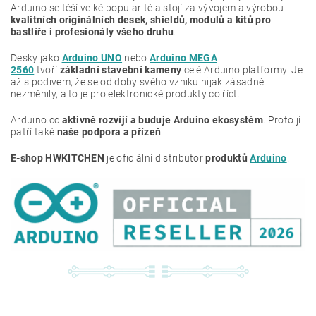
Arduino se těší velké popularitě a stojí za vývojem a výrobou
kvalitních originálních desek, shieldů, modulů a kitů pro
bastlíře i profesionály všeho druhu
.
Desky jako
Arduino UNO
nebo
Arduino MEGA
2560
tvoří
základní stavební kameny
celé Arduino platformy. Je
až s podivem, že se od doby svého vzniku nijak zásadně
nezměnily, a to je pro elektronické produkty co říct.
Arduino.cc
aktivně rozvíjí a buduje Arduino ekosystém
. Proto jí
patří také
naše podpora a přízeň
.
E-shop HWKITCHEN
je oficiální distributor
produktů
Arduino
.