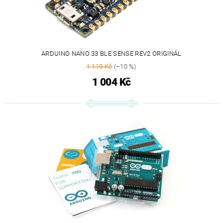
ARDUINO NANO 33 BLE SENSE REV2 ORIGINÁL
1 119 Kč
(–10 %)
1 004 Kč