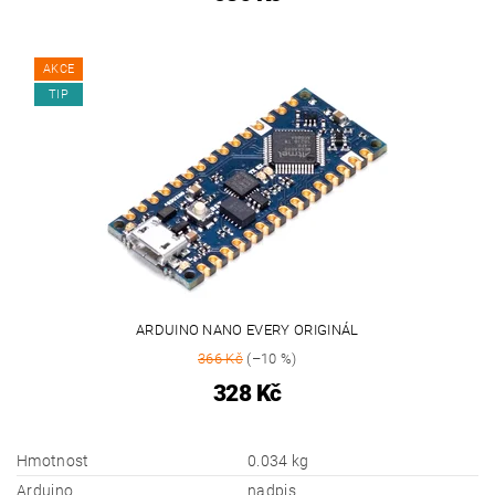
AKCE
TIP
ARDUINO NANO EVERY ORIGINÁL
366 Kč
(–10 %)
328 Kč
Hmotnost
0.034 kg
Arduino
nadpis