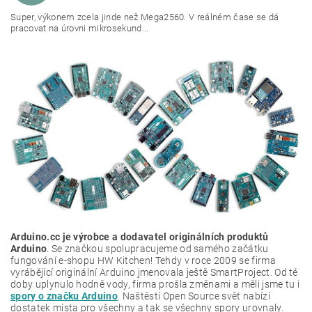
Super, výkonem zcela jinde než Mega2560. V reálném čase se dá
pracovat na úrovni mikrosekund...
Arduino.cc je výrobce a dodavatel originálních produktů
Arduino
. Se značkou spolupracujeme od samého začátku
fungování e-shopu HW Kitchen! Tehdy v roce 2009 se firma
vyrábějící originální Arduino jmenovala ještě SmartProject. Od té
doby uplynulo hodně vody, firma prošla změnami a měli jsme tu i
spory o značku Arduino
. Naštěstí Open Source svět nabízí
dostatek místa pro všechny a tak se všechny spory urovnaly.