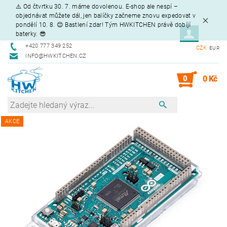
⚠️ Od čtvrtku 30. 7. máme dovolenou. E-shop ale nespí –
objednávat můžete dál, jen balíčky začneme znovu expedovat v
pondělí 10. 8. 😊 Bastlení zdar! Tým HWKITCHEN právě dobíjí
baterky. 😎
+420 777 349 252
CZK
EUR
INFO@HWKITCHEN.CZ
0
0 Kč
AKCE