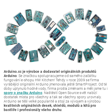
Arduino.cc je výrobce a dodavatel originálních produktů
Arduino
. Se značkou spolupracujeme od samého začátku
fungování e-shopu HW Kitchen! Tehdy v roce 2009 se firma
vyrábějící originální Arduino jmenovala ještě SmartProject. Od té
doby uplynulo hodně vody, firma prošla změnami a měli jsme tu i
spory o značku Arduino
. Naštěstí Open Source svět nabízí
dostatek místa pro všechny a tak se všechny spory urovnaly.
Arduino se těší velké popularitě a stojí za vývojem a výrobou
kvalitních originálních desek, shieldů, modulů a kitů pro
bastlíře i profesionály všeho druhu
.