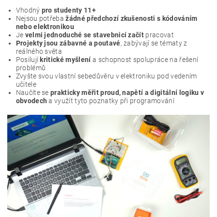
Vhodný
pro studenty 11+
Nejsou potřeba
žádné předchozí zkušenosti s kódováním
nebo elektronikou
Je
velmi jednoduché se stavebnicí začít
pracovat
Projekty jsou zábavné a poutavé
, zabývají se tématy z
reálného světa
Posilují
kritické myšlení
a schopnost spolupráce na řešení
problémů
Zvyšte svou vlastní sebedůvěru v elektroniku pod vedením
učitele
Naučíte se
prakticky měřit proud, napětí a digitální logiku v
obvodech
a využít tyto poznatky při programování