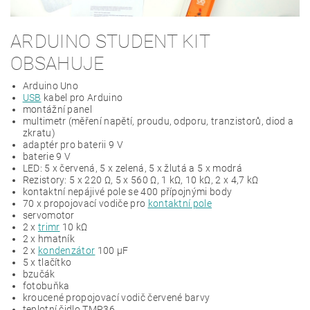
ARDUINO STUDENT KIT
OBSAHUJE
Arduino Uno
USB
kabel pro Arduino
montážní panel
multimetr (měření napětí, proudu, odporu, tranzistorů, diod a
zkratu)
adaptér pro baterii 9 V
baterie 9 V
LED: 5 x červená, 5 x zelená, 5 x žlutá a 5 x modrá
Rezistory: 5 x 220 Ω, 5 x 560 Ω, 1 kΩ, 10 kΩ, 2 x 4,7 kΩ
kontaktní nepájivé pole se 400 přípojnými body
70 x propojovací vodiče pro
kontaktní pole
servomotor
2 x
trimr
10 kΩ
2 x hmatník
2 x
kondenzátor
100 μF
5 x tlačítko
bzučák
fotobuňka
kroucené propojovací vodič červené barvy
teplotní čidlo TMP36