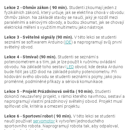
Lekce 2 - Ohmův zákon ( 90 min).
Studenti zkoumají jeden z
fyzikálních zákonů, který určuje, jak se elektřina chová v obvodu:
Ohmův zákon. Na základě stavby se naučí, jaký je rozdíl mezi
paralelními a sériovými obvody, a budou zkoumat, jak se chovají
elektrická měření s využitím multimetru jako nástroje.
Lekce 3 - Světelné signály (90 min).
V této lekci se studenti
seznámí se softwarem Arduino (
IDE
) a naprogramují svůj první
světelný obvod.
Lekce 4 - Stmívač (90 min).
Studenti se seznámí s
potenciometrem a s tím, jak je lze použít k ručnímu ovládání
obvodu. Na základě toho sestaví
LED
obvod, kde deska Arduino
bude řídit jas LED diod na základě polohy potenciometru. Při
kódování svého obvodu se studenti seznámí s pojmy, jako jsou
proměnné, podmíněné příkazy a sériová komunikace.
Lekce 5 - Projekt Prázdninová světla ( 90 min).
Studenti
dokončí neuzavřený projekt, v rámci kterého navrhnou, sestaví a
naprogramují vlastní prázdninový světelný obvod. Projekt musí
splňovat cíle, kritéria a omezení projektu.
Lekce 6 - Sportovní robot ( 90 min).
V této lekci se studenti
naučí používat
servomotor
k vytvoření jednoduchého
sportovního robota. Naprogramují robota tak, aby odpaloval,