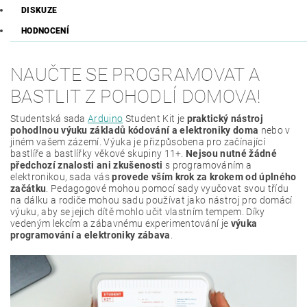
DISKUZE
HODNOCENÍ
NAUČTE SE PROGRAMOVAT A
BASTLIT Z POHODLÍ DOMOVA!
Studentská sada
Arduino
Student Kit je
praktický nástroj
pohodlnou výuku základů kódování a elektroniky doma
nebo v
jiném vašem zázemí. Výuka je přizpůsobena pro začínající
bastlíře a bastlířky věkové skupiny 11+.
Nejsou nutné žádné
předchozí znalosti ani zkušenosti
s programováním a
elektronikou, sada vás
provede vším krok za krokem od úplného
začátku
. Pedagogové mohou pomocí sady vyučovat svou třídu
na dálku a rodiče mohou sadu používat jako nástroj pro domácí
výuku, aby se jejich dítě mohlo učit vlastním tempem. Díky
vedeným lekcím a zábavnému experimentování je
výuka
programování a elektroniky zábava
.