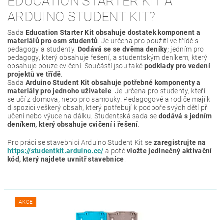
EDUCATION STARTER KIT A
ARDUINO STUDENT KIT?
Sada
Education Starter Kit obsahuje dostatek komponent a
materiálů pro osm studentů
. Je určena pro použití ve třídě s
pedagogy a studenty.
Dodává se se dvěma deníky
; jedním pro
pedagogy, který obsahuje řešení, a studentským deníkem, který
obsahuje pouze cvičení. Součástí jsou také
podklady pro vedení
projektů ve třídě
.
Sada
Arduino Student Kit obsahuje potřebné komponenty a
materiály pro jednoho uživatele
. Je určena pro studenty, kteří
se učí z domova, nebo pro samouky. Pedagogové a rodiče mají k
dispozici veškerý obsah, který potřebují k podpoře svých dětí při
učení nebo výuce na dálku. Studentská sada se
dodává s jedním
deníkem, který obsahuje cvičení i řešení
.
Pro práci se stavebnicí Arduino Student Kit se
zaregistrujte na
https://studentkit.arduino.cc/
a poté
vložte jedinečný aktivační
kód, který najdete uvnitř stavebnice
.
AKCE