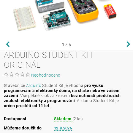
1
z 5
ARDUINO STUDENT KIT
ORIGINÁL
Neohodnoceno
Stavebnice
Arduino
Student Kit je vhodná
pro výuku
programování a elektroniky doma, na chatě nebo ve vašem
zázemí
. Vše pěkně krok za krokem
bez nutnosti předchozích
znalostí elektroniky a programování
. Arduino Student Kit je
určen pro děti od 11 let
.
Dostupnost
Skladem
(2 ks)
Můžeme doručit do
12.8.2026