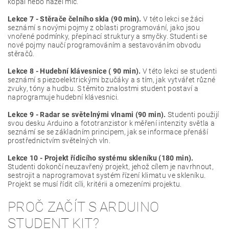
kopal nebo házel míč.
Lekce 7 - Stěrače čelního skla (90 min).
V této lekci se žáci
seznámí s novými pojmy z oblasti programování, jako jsou
vnořené podmínky, přepínací struktury a smyčky. Studenti se
nové pojmy naučí programováním a sestavováním obvodu
stěračů.
Lekce 8 - Hudební klávesnice ( 90 min).
V této lekci se studenti
seznámí s piezoelektrickými bzučáky a s tím, jak vytvářet různé
zvuky, tóny a hudbu. S těmito znalostmi student postaví a
naprogramuje hudební klávesnici.
Lekce 9 - Radar se světelnými vlnami (90 min).
Studenti použijí
svou desku Arduino a fototranzistor k měření intenzity světla a
seznámí se se základním principem, jak se informace přenáší
prostřednictvím světelných vln.
Lekce 10 - Projekt řídicího systému skleníku (180 min).
Studenti dokončí neuzavřený projekt, jehož cílem je navrhnout,
sestrojit a naprogramovat systém řízení klimatu ve skleníku.
Projekt se musí řídit cíli, kritérii a omezeními projektu.
PROČ ZAČÍT S ARDUINO
STUDENT KIT?