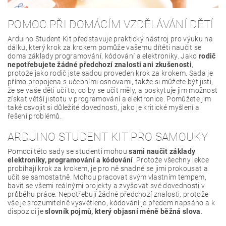
POMOC PŘI DOMÁCÍM VZDĚLÁVÁNÍ DĚTÍ
Arduino Student Kit představuje praktický nástroj pro výuku na
dálku, který krok za krokem pomůže vašemu dítěti naučit se
doma základy programování, kódování a elektroniky. Jako
rodič
nepotřebujete žádné předchozí znalosti ani zkušenosti
,
protože jako rodič jste sadou proveden krok za krokem. Sada je
přímo propojena s učebními osnovami, takže si můžete být jisti,
že se vaše děti učí to, co by se učit měly, a poskytuje jim možnost
získat větší jistotu v programování a elektronice. Pomůžete jim
také osvojit si důležité dovednosti, jako je kritické myšlení a
řešení problémů.
ARDUINO STUDENT KIT PRO SAMOUKY
Pomocí této sady se studenti mohou
sami naučit základy
elektroniky, programování a kódování
. Protože všechny lekce
probíhají krok za krokem, je pro ně snadné se jimi prokousat a
učit se samostatně. Mohou pracovat svým vlastním tempem,
bavit se všemi reálnými projekty a zvyšovat své dovednosti v
průběhu práce. Nepotřebují žádné předchozí znalosti, protože
vše je srozumitelně vysvětleno, kódování je předem napsáno a k
dispozici je
slovník pojmů, který objasní méně běžná slova
.