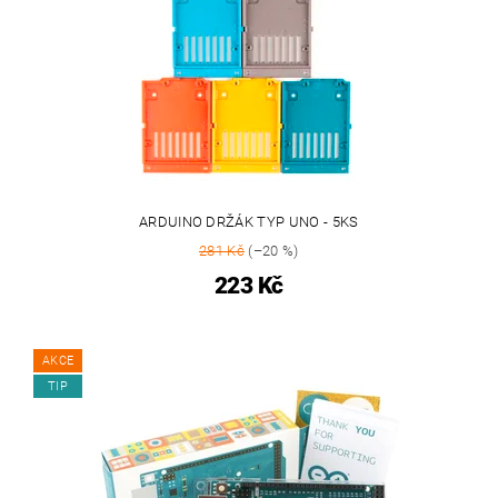
ARDUINO DRŽÁK TYP UNO - 5KS
281 Kč
(–20 %)
223 Kč
AKCE
TIP