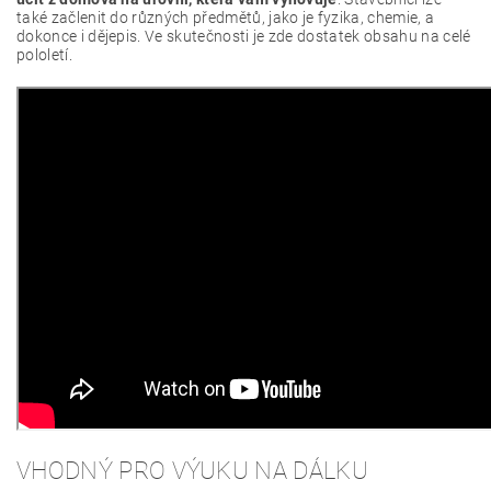
také začlenit do různých předmětů, jako je fyzika, chemie, a
dokonce i dějepis. Ve skutečnosti je zde dostatek obsahu na celé
pololetí.
VHODNÝ PRO VÝUKU NA DÁLKU