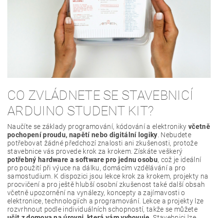
CO ZVLÁDNETE SE STAVEBNICÍ
ARDUINO STUDENT KIT?
Naučíte se základy programování, kódování a elektroniky
včetně
pochopení proudu, napětí nebo digitální logiky
. Nebudete
potřebovat žádné předchozí znalosti ani zkušenosti, protože
stavebnice vás provede krok za krokem. Získáte veškerý
potřebný hardware a software pro jednu osobu
, což je ideální
pro použití při výuce na dálku, domácím vzdělávání a pro
samostudium. K dispozici jsou lekce krok za krokem, projekty na
procvičení a pro ještě hlubší osobní zkušenost také další obsah
včetně upozornění na vynálezy, koncepty a zajímavosti o
elektronice, technologiích a programování. Lekce a projekty lze
rozvrhnout podle individuálních schopností, takže se můžete
učit z domova na úrovni, která vám vyhovuje
. Stavebnici lze