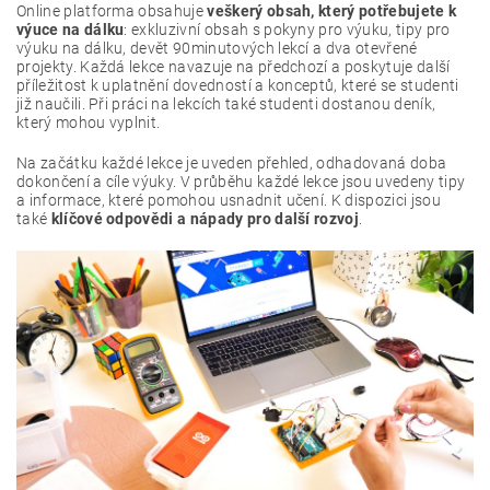
Online platforma obsahuje
veškerý obsah, který potřebujete k
výuce na dálku
: exkluzivní obsah s pokyny pro výuku, tipy pro
výuku na dálku, devět 90minutových lekcí a dva otevřené
projekty. Každá lekce navazuje na předchozí a poskytuje další
příležitost k uplatnění dovedností a konceptů, které se studenti
již naučili. Při práci na lekcích také studenti dostanou deník,
který mohou vyplnit.
Na začátku každé lekce je uveden přehled, odhadovaná doba
dokončení a cíle výuky. V průběhu každé lekce jsou uvedeny tipy
a informace, které pomohou usnadnit učení. K dispozici jsou
také
klíčové odpovědi a nápady pro další rozvoj
.