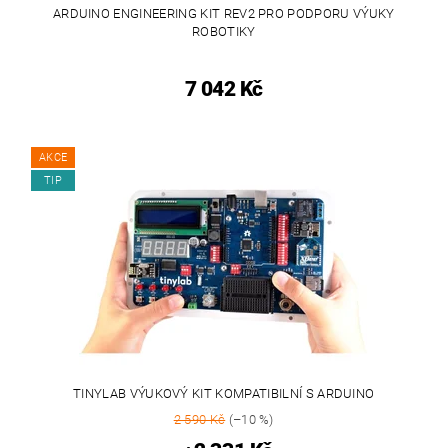
ARDUINO ENGINEERING KIT REV2 PRO PODPORU VÝUKY
ROBOTIKY
7 042 Kč
AKCE
TIP
TINYLAB VÝUKOVÝ KIT KOMPATIBILNÍ S ARDUINO
2 590 Kč
(–10 %)