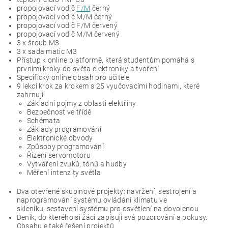
propojovací vodič
F/M
černý
propojovací vodič M/M černý
propojovací vodič F/M červený
propojovací vodič M/M červený
3 x šroub M3
3 x sada matic M3
Přístup k online platformě, která studentům pomáhá s
prvními kroky do světa elektroniky a tvoření
Specifický online obsah pro učitele
9 lekcí krok za krokem s 25 vyučovacími hodinami, které
zahrnují:
Základní pojmy z oblasti elektřiny
Bezpečnost ve třídě
Schémata
Základy programování
Elektronické obvody
Způsoby programování
Řízení servomotoru
Vytváření zvuků, tónů a hudby
Měření intenzity světla
Dva otevřené skupinové projekty: navržení, sestrojení a
naprogramování systému ovládání klimatu ve
skleníku; sestavení systému pro osvětlení na dovolenou
Deník, do kterého si žáci zapisují svá pozorování a pokusy.
Obsahuje také řešení projektů.