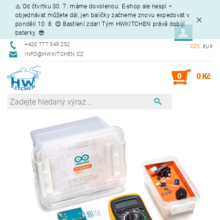
⚠️ Od čtvrtku 30. 7. máme dovolenou. E-shop ale nespí –
objednávat můžete dál, jen balíčky začneme znovu expedovat v
pondělí 10. 8. 😊 Bastlení zdar! Tým HWKITCHEN právě dobíjí
baterky. 😎
+420 777 349 252
CZK
EUR
INFO@HWKITCHEN.CZ
0
0 Kč