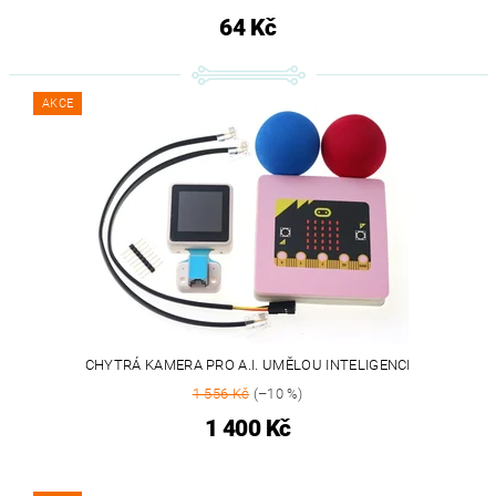
64 Kč
AKCE
CHYTRÁ KAMERA PRO A.I. UMĚLOU INTELIGENCI
1 556 Kč
(–10 %)
1 400 Kč