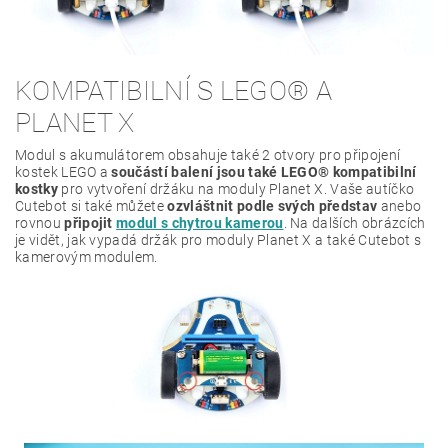
KOMPATIBILNÍ S LEGO® A
PLANET X
Modul s akumulátorem obsahuje také 2 otvory pro připojení
kostek LEGO a
součástí balení jsou také LEGO® kompatibilní
kostky
pro vytvoření držáku na moduly Planet X. Vaše autíčko
Cutebot si také můžete
ozvláštnit podle svých představ
anebo
rovnou
připojit
modul s chytrou kamerou
. Na dalších obrázcích
je vidět, jak vypadá držák pro moduly Planet X a také Cutebot s
kamerovým modulem.