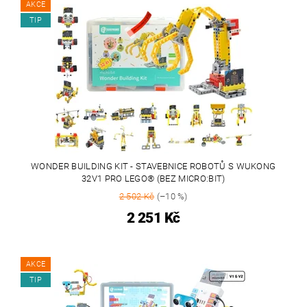
AKCE
TIP
WONDER BUILDING KIT - STAVEBNICE ROBOTŮ S WUKONG
32V1 PRO LEGO® (BEZ MICRO:BIT)
2 502 Kč
(–10 %)
2 251 Kč
AKCE
TIP