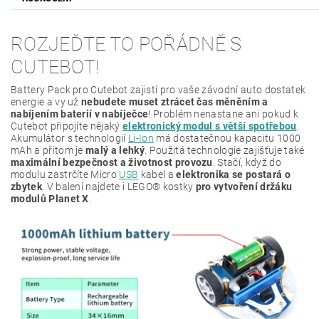
ROZJEĎTE TO POŘÁDNĚ S
CUTEBOT!
Battery Pack pro Cutebot zajistí pro vaše závodní auto dostatek
energie a vy už
nebudete muset ztrácet čas měněním a
nabíjením baterií v nabíječce
! Problém nenastane ani pokud k
Cutebot připojíte nějaký
elektronický modul s větší spotřebou
.
Akumulátor s technologií
Li-Ion
má dostatečnou kapacitu 1000
mAh a přitom je
malý a lehký
. Použitá technologie zajišťuje také
maximální bezpečnost a životnost provozu
. Stačí, když do
modulu zastrčíte Micro
USB
kabel a
elektronika se postará o
zbytek
. V balení najdete i LEGO® kostky
pro vytvoření držáku
modulů Planet X
.