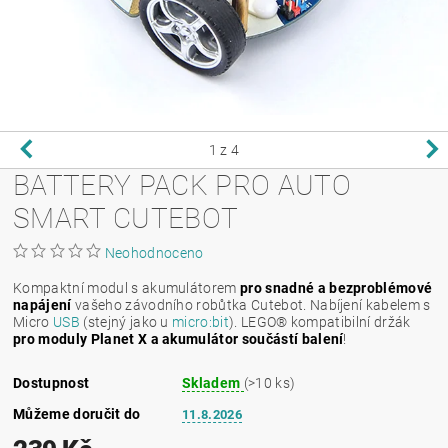
1
z 4
BATTERY PACK PRO AUTO
SMART CUTEBOT
Neohodnoceno
Kompaktní modul s akumulátorem
pro snadné a bezproblémové
napájení
vašeho závodního robůtka Cutebot. Nabíjení kabelem s
Micro
USB
(stejný jako u
micro:bit
). LEGO® kompatibilní držák
pro moduly Planet X a akumulátor součástí balení
!
Dostupnost
Skladem
(>10 ks)
Můžeme doručit do
11.8.2026