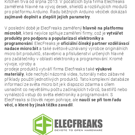
Kitchen trvá od srpna 2013. V počátcích byla firma Elecfreaks
zaměřená hlavně na vývoj desek, shieldů a rozšiřujících modulů
pro platformu Arduino. Řadu běžných Arduino věciček dokázali
zajímavě doplnit a zlepšit jejich parametry
.
V poslední době je ElecFreaks zaměřený
hlavně na platformu
microbit
, která nejvíce splňuje zaměření firmy, což je
vytvářet
produkty pro podporu a popularizaci elektroniky a
programování
. ElecFreaks je
oficiální čínský partner vzdělávací
nadace micro:bit
a také světově uznávaný výrobce originálních
micro:bit produktů, stavebnic a příslušenství určených hlavně
pro začátečníky v oblasti elektroniky a programování. Kromě
vývoje, výroby a
prodeje produktů vytváří firma Elecfreaks také
výukové
materiály
, kde nechybí názorná videa, tutoriály nebo zábavné
příklady použití jednotlivých produktů. Tato komplexní databáze
informací ze světa micro:bit je k dispozici zdarma s cílem
usnadnit co největšímu počtu začínajících tvůrců, bastlířů nebo
vynálezců vstup do světa elektroniky a programování. S
ElecFreaks si člověk nejen pohraje, ale
naučí se při tom řadu
věcí, o které by jinak těžko zavadil
.