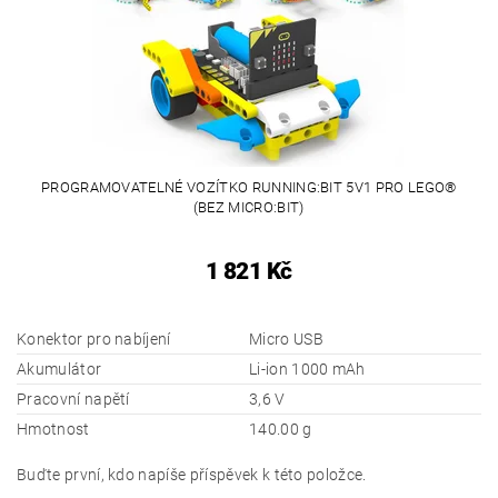
PROGRAMOVATELNÉ VOZÍTKO RUNNING:BIT 5V1 PRO LEGO®
(BEZ MICRO:BIT)
1 821 Kč
Konektor pro nabíjení
Micro USB
Akumulátor
Li-ion 1000 mAh
Pracovní napětí
3,6 V
Hmotnost
140.00 g
Buďte první, kdo napíše příspěvek k této položce.