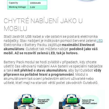
CHYTRÉ NABÍJENÍ JAKO U
MOBILU
Stačí zastrčit USB kabel a vše ostatní se postará elektronika
nabíječky. Stav nabíjení je indikován pomocí červené zelené
LED
.
Elektronika v Battery Packu zajišťuje
maximální životnost
akumulátoru
. Cutebot tak můžete nabíjet
podobně jako váš
mobil. Až se rozsvítí zelená LED, tak je hotovo.
Battery Pack modul se hodí zvláště v případech, kdy chcete
ušetřit čas věnovaný nabíjení AAA baterií ve speciální nabíječce
a také
mít přehled o stavu akumulátoru
, aby byl Cutebot
vždy
připraven na pořádné hraní a programování
. Modul s
akumulátorem tak ocení především aktivní uživatelé nebo
učitelé, kteří mají na starost větší počet závodních Cutebotů.