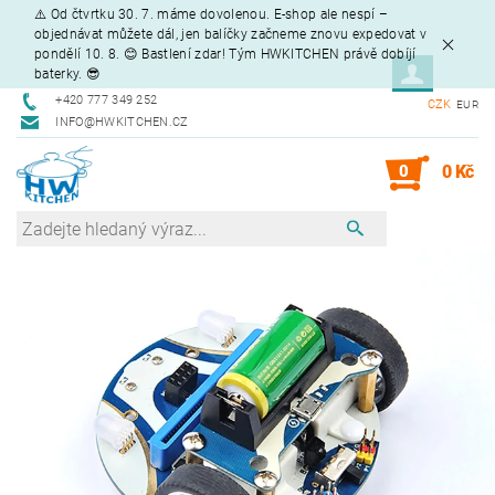
⚠️ Od čtvrtku 30. 7. máme dovolenou. E-shop ale nespí –
objednávat můžete dál, jen balíčky začneme znovu expedovat v
pondělí 10. 8. 😊 Bastlení zdar! Tým HWKITCHEN právě dobíjí
baterky. 😎
+420 777 349 252
CZK
EUR
INFO@HWKITCHEN.CZ
0
0 Kč