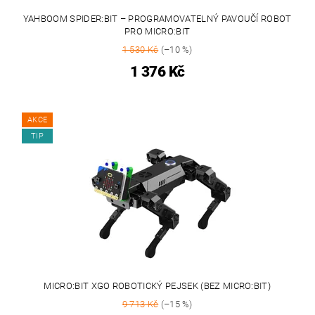
YAHBOOM SPIDER:BIT – PROGRAMOVATELNÝ PAVOUČÍ ROBOT
PRO MICRO:BIT
1 530 Kč
(–10 %)
1 376 Kč
AKCE
TIP
MICRO:BIT XGO ROBOTICKÝ PEJSEK (BEZ MICRO:BIT)
9 713 Kč
(–15 %)