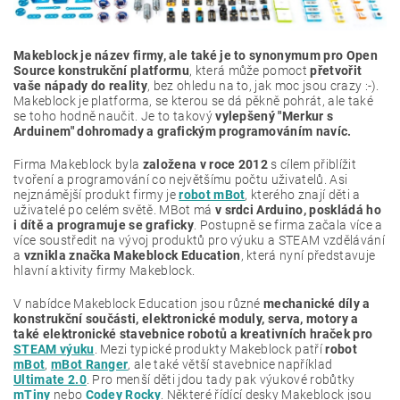
Makeblock je název firmy, ale také je to synonymum pro Open
Source konstrukční platformu
, která může pomoct
přetvořit
vaše nápady do reality
, bez ohledu na to, jak moc jsou crazy :-).
Makeblock je platforma, se kterou se dá pěkně pohrát, ale také
se toho hodně naučit. Je to takový
vylepšený "Merkur s
Arduinem" dohromady a grafickým programováním navíc.
Firma Makeblock byla
založena v roce 2012
s cílem přiblížit
tvoření a programování co největšímu počtu uživatelů. Asi
nejznámější produkt firmy je
robot mBot
, kterého znají děti a
uživatelé po celém světě. MBot má
v srdci Arduino, poskládá ho
i dítě a programuje se graficky
. Postupně se firma začala více a
více soustředit na vývoj produktů pro výuku a STEAM vzdělávání
a
vznikla značka Makeblock Education
, která nyní představuje
hlavní aktivity firmy Makeblock.
V nabídce Makeblock Education jsou různé
mechanické díly a
konstrukční součásti, elektronické moduly, serva, motory a
také elektronické stavebnice robotů a kreativních hraček pro
STEAM výuku
. Mezi typické produkty Makeblock patří
robot
mBot
,
mBot Ranger
, ale také větší stavebnice například
Ultimate 2.0
. Pro menší děti jdou tady pak výukové robůtky
mTiny
nebo
Codey Rocky
. Některé řídící desky Makeblock jsou