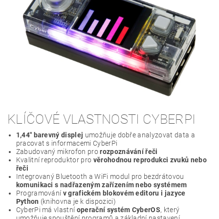
KLÍČOVÉ VLASTNOSTI CYBERPI
1,44" barevný displej
umožňuje dobře analyzovat data a
pracovat s informacemi CyberPi
Zabudovaný mikrofon pro
rozpoznávání řeči
Kvalitní reproduktor pro
věrohodnou reprodukci zvuků nebo
řeči
Integrovaný Bluetooth a WiFi modul pro bezdrátovou
komunikaci s nadřazeným zařízením nebo systémem
Programování
v grafickém blokovém editoru i jazyce
Python
(knihovna je k dispozici)
CyberPi má vlastní
operační systém CyberOS
, který
umožňuje spouštění programů a základní nastavení