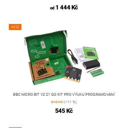
1 444 Kč
od
AKCE
BBC MICRO:BIT V2.21 GO KIT PRO VÝUKU PROGRAMOVÁNÍ
619 Kč
(–11 %)
545 Kč