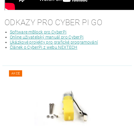
ODKAZY PRO CYBER PI GO
Software mBlock pro CyberPi
Online uživatelský manuál pro CyberPi
Ukázkové projekty pro grafické programování
Článek o CyberPi z webu NEXTECH
AKCE