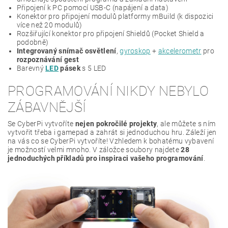
Připojení k PC pomocí USB-C (napájení a data)
Konektor pro připojení modulů platformy mBuild (k dispozici
více než 20 modulů)
Rozšiřující konektor pro připojení Shieldů (Pocket Shield a
podobně)
Integrovaný snímač osvětlení
,
gyroskop
+
akcelerometr
pro
rozpoznávání gest
Barevný
LED
pásek
s 5 LED
PROGRAMOVÁNÍ NIKDY NEBYLO
ZÁBAVNĚJŠÍ
Se CyberPi vytvoříte
nejen pokročilé projekty
, ale můžete s ním
vytvořit třeba i gamepad a zahrát si jednoduchou hru. Záleží jen
na vás co se CyberPi vytvoříte! Vzhledem k bohatému vybavení
je možností velmi mnoho. V záložce soubory najdete
28
jednoduchých příkladů pro inspiraci vašeho programování
.