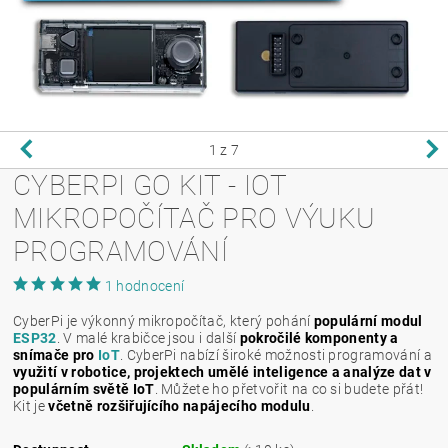
1
z 7
CYBERPI GO KIT - IOT
MIKROPOČÍTAČ PRO VÝUKU
PROGRAMOVÁNÍ
1 hodnocení
CyberPi je výkonný mikropočítač, který pohání
populární modul
ESP32
. V malé krabičce jsou i další
pokročilé komponenty a
snímače pro
IoT
. CyberPi nabízí široké možnosti programování a
využití v robotice, projektech umělé inteligence a analýze dat v
populárním světě IoT
. Můžete ho přetvořit na co si budete přát!
Kit je
včetně rozšiřujícího napájecího modulu
.