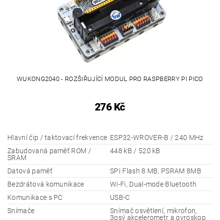
WUKONG2040 - ROZŠIŘUJÍCÍ MODUL PRO RASPBERRY PI PICO
276 Kč
Hlavní čip / taktovací frekvence
ESP32-WROVER-B / 240 MHz
Zabudovaná paměť ROM /
448 kB / 520 kB
SRAM
Datová paměť
SPI Flash 8 MB, PSRAM 8MB
Bezdrátová komunikace
Wi-Fi, Dual-mode Bluetooth
Komunikace s PC
USB-C
Snímače
Snímač osvětlení, mikrofon,
3osý akcelerometr a gyroskop