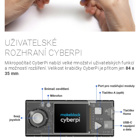
UŽIVATELSKÉ
ROZHRANÍ CYBERPI
Mikropočítač CyberPi nabízí velké množství uživatelských funkcí
a možností rozšíření. Velikost krabičky CyberPi je přitom jen
84 x
35 mm
.