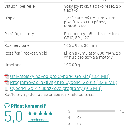
Vstupní periferie
5osý joystick, tlačítko reset, 2 x
tlačítko
Displej
1,44" barevný IPS 128 x 128
pixelů, RGB LED pásek,
reproduktor
Rozšiřující porty
Pro moduly mBuild, konektor s
GPIO, SPI, I2C
Rozměry balení
165 x 95 x 30 mm
Rozšíření Pocket Shield
Li-ion akumulátor 800 mAh, 2 x
výstup pro serva a motory
Hmotnost
190.00 g
Uživatelský návod pro CyberPi Go Kit (23.4 MB)
Programovací aktivity pro CyberPi Go Kit (32.8 MB)
CyberPi Go Kit ukázkové programy (9.5 MB)
Buďte první, kdo napíše příspěvek k této položce.
Přidat komentář
5,0
5
1x
4
0x
1 hodnocení
3
0x