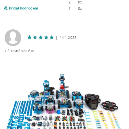
2
0x
Přidat hodnocení
1
0x
|
14.1.2025
+ šikovná vecička