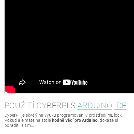
POUŽITÍ CYBERPI S
ARDUINO
IDE
CyberPi je skvělý na výuku programování v prostředí mBlock.
Pokud ale máte na stole
hodně věcí pro Arduino
, dokáže si
poradit i s tím...