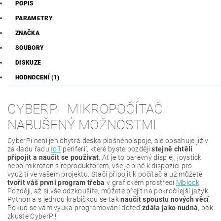
POPIS
PARAMETRY
ZNAČKA
SOUBORY
DISKUZE
HODNOCENÍ (1)
CYBERPI MIKROPOČÍTAČ
NABUŠENÝ MOŽNOSTMI
CyberPi není jen chytrá deska plošného spoje, ale obsahuje již v
základu řadu
IoT
periferií, které byste později
stejně chtěli
připojit a naučit se používat
. Ať je to barevný displej, joystick
nebo mikrofon s reproduktorem, vše je plně k dispozici pro
využití ve vašem projektu. Stačí připojit k počítač a už můžete
tvořit váš první program třeba
v grafickém prostředí
Mblock
.
Později, až si vše odzkoušíte, můžete přejít na pokročilejší jazyk
Python a s jednou krabičkou se tak
naučit spoustu nových věcí
.
Pokud se vám výuka programování doteď
zdála jako nudná
, pak
zkuste CyberPi!