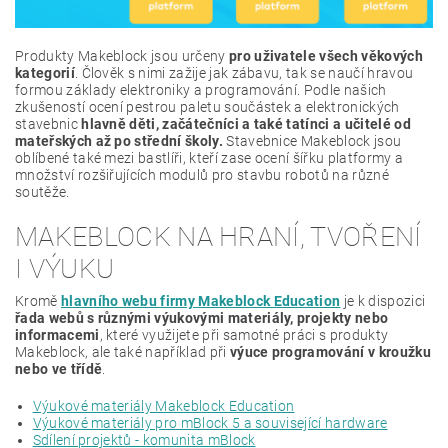
Produkty Makeblock jsou určeny
pro uživatele všech věkových
kategorií
. Člověk s nimi zažije jak zábavu, tak se naučí hravou
formou základy elektroniky a programování. Podle našich
zkušeností ocení pestrou paletu součástek a elektronických
stavebnic
hlavně děti, začátečníci a také tatínci a učitelé od
mateřských až po střední školy.
Stavebnice Makeblock jsou
oblíbené také mezi bastlíři, kteří zase ocení šířku platformy a
množství rozšiřujících modulů pro stavbu robotů na různé
soutěže.
MAKEBLOCK NA HRANÍ, TVOŘENÍ
I VÝUKU
Kromě
hlavního webu firmy Makeblock Education
je k dispozici
řada webů s různými výukovými materiály, projekty nebo
informacemi
, které využijete při samotné práci s produkty
Makeblock, ale také například při
výuce programování v kroužku
nebo ve třídě
.
Výukové materiály Makeblock Education
Výukové materiály pro mBlock 5 a související hardware
Sdílení projektů - komunita mBlock