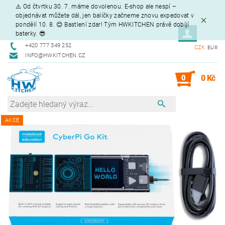
⚠️ Od čtvrtku 30. 7. máme dovolenou. E-shop ale nespí –
objednávat můžete dál, jen balíčky začneme znovu expedovat v
pondělí 10. 8. 😊 Bastlení zdar! Tým HWKITCHEN právě dobíjí
baterky. 😎
+420 777 349 252
CZK
EUR
INFO@HWKITCHEN.CZ
0
0 Kč
AKCE