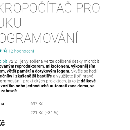
KROPOČÍTAČ PRO
UKU
OGRAMOVÁNÍ
12 hodnocení
o:bit
V2.21 je vylepšená verze oblíbené desky microbit
ovaným reproduktorem, mikrofonem, výkonnějším
em, větší pamětí a dotykovým logem
. Skvěle se hodí
ečníky i zkušenější bastlíře
a využijete ji při hravé
gramování i praktických projektech, jako je
dálkově
 vozítko nebo jednoduchá automatizace doma, ve
a zahradě
.
na
697 Kč
221 Kč
(–31 %)
Kč