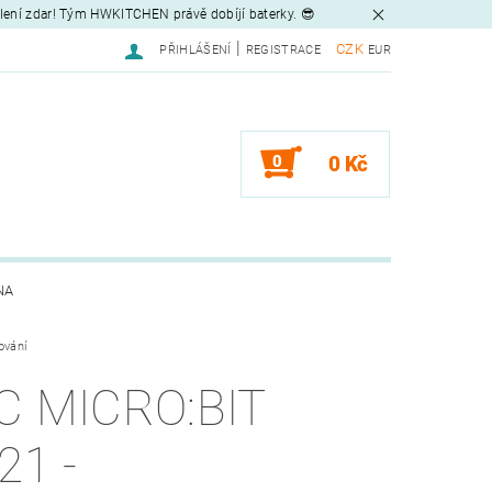
tlení zdar! Tým HWKITCHEN právě dobíjí baterky. 😎
|
CZK
PŘIHLÁŠENÍ
REGISTRACE
EUR
0
0 Kč
NA
ování
C MICRO:BIT
21 -