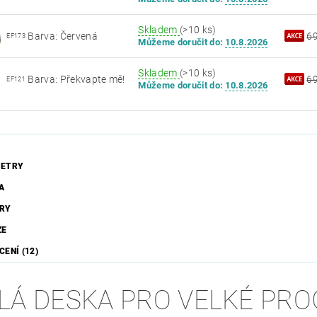
Skladem
(>10 ks)
Barva: Červená
6
EF173
Můžeme doručit do:
10.8.2026
Skladem
(>10 ks)
Barva: Překvapte mě!
6
EF121
Můžeme doručit do:
10.8.2026
ETRY
A
RY
ZE
ENÍ (12)
LÁ DESKA PRO VELKÉ PR