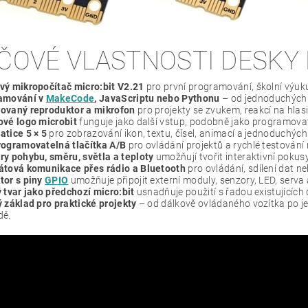
ÍČOVÉ VLASTNOSTI DESKY 
vý mikropočítač micro:bit V2.21
pro první programování, školní výuku
amování v
MakeCode
, JavaScriptu nebo Pythonu
– od jednoduchých 
ovaný reproduktor a mikrofon
pro projekty se zvukem, reakcí na hlas
ové logo microbit
funguje jako další vstup, podobně jako programovat
tice 5 × 5
pro zobrazování ikon, textu, čísel, animací a jednoduchých 
rogramovatelná tlačítka A/B
pro ovládání projektů a rychlé testování
y pohybu, směru, světla a teploty
umožňují tvořit interaktivní pokusy
átová komunikace přes rádio a Bluetooth
pro ovládání, sdílení dat ne
tor s piny
GPIO
umožňuje připojit externí moduly, senzory, LED, serva a
 tvar jako předchozí micro:bit
usnadňuje použití s řadou existujícíc
 základ pro praktické projekty
– od dálkově ovládaného vozítka po j
dě.