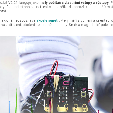
o:bit V2.21 funguje jako
malý počítač s vlastními vstupy a výstupy
. 
kynů a podle toho spustí reakci – například zobrazí ikonu na LED mat
ství.
naklonění rozpoznává
akcelerometr
, který měří zrychlení a orientac
 na zatřesení, otočení nebo změnu polohy. Směr a magnetické pole sle