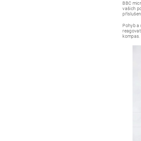
BBC micr
vašich po
příslušen
Pohyb a 
reagovat
kompas.