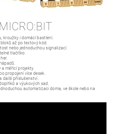
MICRO:BIT
, kroužky i domácí bastlení.
bloků až po textový kód.
itost nebo jednoduchou signalizací.
elné tlačítko.
her.
 nápadů.
 a měřicí projekty.
bo propojení více desek.
 další příslušenství.
h doplňků a výukových sad.
ednoduchou automatizaci doma, ve škole nebo na