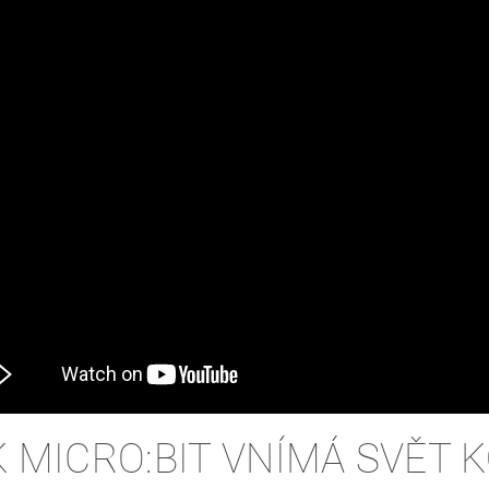
K MICRO:BIT VNÍMÁ SVĚT 