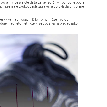
Program v desce čte data ze senzorů, vyhodnotí je podle
ici, přehraje zvuk, odešle zprávu nebo ovládá připojené
i desky ve třech osách. Díky tomu může microbit
duje magnetometr, který se používá například jako