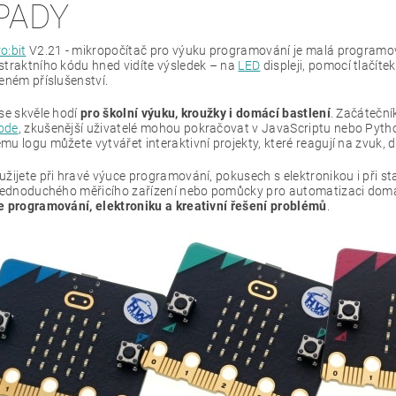
PADY
o:bit
V2.21 - mikropočítač pro výuku programování je malá programova
straktního kódu hned vidíte výsledek – na
LED
displeji, pomocí tlačít
eném příslušenství.
se skvěle hodí
pro školní výuku, kroužky i domácí bastlení
. Začátečn
ode
, zkušenější uživatelé mohou pokračovat v JavaScriptu nebo Pyth
u logu můžete vytvářet interaktivní projekty, které reagují na zvuk, d
užijete při hravé výuce programování, pokusech s elektronikou i při s
 jednoduchého měřicího zařízení nebo pomůcky pro automatizaci doma, 
e programování, elektroniku a kreativní řešení problémů
.