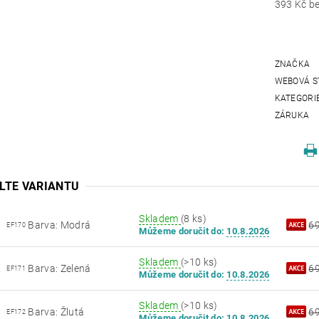
393
ZNAČKA
WEBOVÁ S
KATEGORI
ZÁRUKA
LTE VARIANTU
Skladem
(8 ks)
Barva: Modrá
6
EF170
Můžeme doručit do:
10.8.2026
Skladem
(>10 ks)
Barva: Zelená
6
EF171
Můžeme doručit do:
10.8.2026
Skladem
(>10 ks)
Barva: Žlutá
6
EF172
Můžeme doručit do:
10.8.2026