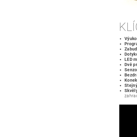
KL
Výuko
Progr
Zabud
Dotyk
LED ma
Dvě p
Senzor
Bezdr
Konek
Stejný
Skvělý
zahra