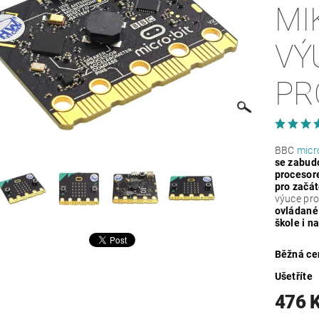
MI
VÝ
PR
BBC
micr
se zabud
procesor
pro začát
výuce pro
ovládané
škole i n
Běžná ce
Ušetříte
476 