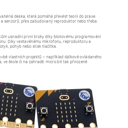
telná deska, která pomáhá převést teorii do praxe.
ek a senzorů, přes zabudovaný reproduktor nebo třeba
íkům usnadní první kroky díky blokovému programování
onu. Díky vestavěnému mikrofonu, reproduktoru a
otyk, pohyb nebo stisk tlačítka.
tavbě vlastních projektů – například dálkově ovládaného
ve škole či na zahradě. micro:bit tak přirozeně