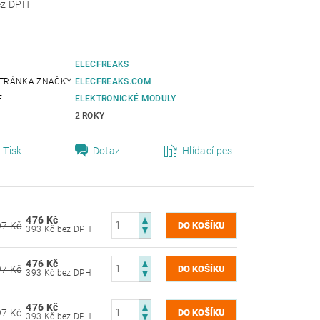
 Kč bez DPH
ELECFREAKS
TRÁNKA ZNAČKY
ELECFREAKS.COM
E
ELEKTRONICKÉ MODULY
2 ROKY
Tisk
Dotaz
Hlídací pes
476 Kč
97 Kč
393 Kč bez DPH
476 Kč
97 Kč
393 Kč bez DPH
476 Kč
97 Kč
393 Kč bez DPH