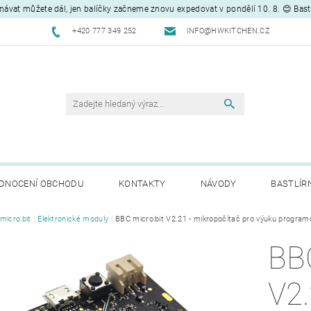
návat můžete dál, jen balíčky začneme znovu expedovat v pondělí 10. 8. 😊 Bas
+420 777 349 252
INFO@HWKITCHEN.CZ
DNOCENÍ OBCHODU
KONTAKTY
NÁVODY
BASTLÍR
micro:bit
Elektronické moduly
BBC micro:bit V2.21 - mikropočítač pro výuku program
BB
V2.