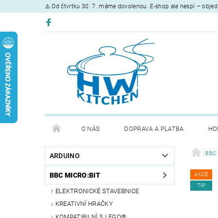
⚠️ Od čtvrtku 30. 7. máme dovolenou. E-shop ale nespí – objed
O NÁS
DOPRAVA A PLATBA
HO
BBC 
ARDUINO
BBC MICRO:BIT
AKCE
TIP
ELEKTRONICKÉ STAVEBNICE
KREATIVNÍ HRAČKY
KOMPATIBILNÍ S LEGO®