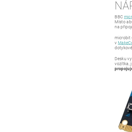
NÁ
BBC
micr
Místo ab
na připoj
microbit 
v
MakeC
dotykovém
Desku vy
vozítka,
propojuj