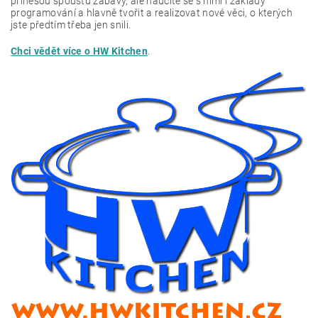
přinesou spoustu zábavy, ale naučíte se s nimi i základy
programování a hlavně tvořit a realizovat nové věci, o kterých
jste předtím třeba jen snili.
Chci vědět více o HW Kitchen
.