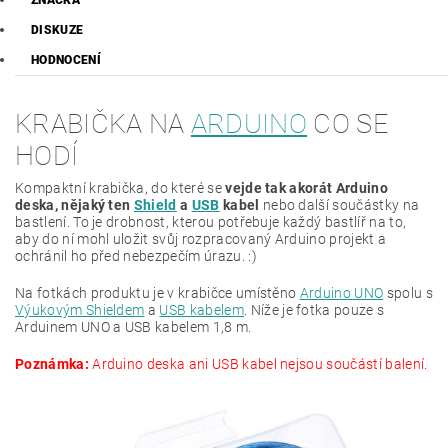
ZNAČKA
DISKUZE
HODNOCENÍ
KRABIČKA NA
ARDUINO
CO SE
HODÍ
Kompaktní krabička, do které se
vejde tak akorát Arduino
deska, nějaký ten
Shield
a
USB
kabel
nebo další součástky na
bastlení. To je drobnost, kterou potřebuje každý bastlíř na to,
aby do ní mohl uložit svůj rozpracovaný Arduino projekt a
ochránil ho před nebezpečím úrazu. :)
Na fotkách produktu je v krabičce umístěno
Arduino UNO
spolu s
Výukovým Shieldem
a
USB kabelem
. Níže je fotka pouze s
Arduinem UNO a USB kabelem 1,8 m.
Poznámka:
Arduino deska ani USB kabel nejsou součástí balení.