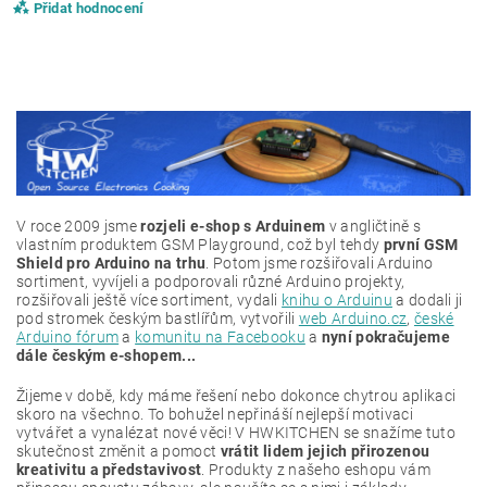
Přidat hodnocení
V roce 2009 jsme
rozjeli e-shop s Arduinem
v angličtině s
vlastním produktem GSM Playground, což byl tehdy
první GSM
Shield pro Arduino na trhu
. Potom jsme rozšiřovali Arduino
sortiment, vyvíjeli a podporovali různé Arduino projekty,
rozšiřovali ještě více sortiment, vydali
knihu o Arduinu
a dodali ji
pod stromek českým bastlířům, vytvořili
web Arduino.cz
,
české
Arduino fórum
a
komunitu na Facebooku
a
nyní pokračujeme
dále českým e-shopem...
Žijeme v době, kdy máme řešení nebo dokonce chytrou aplikaci
skoro na všechno. To bohužel nepřináší nejlepší motivaci
vytvářet a vynalézat nové věci! V HWKITCHEN se snažíme tuto
skutečnost změnit a pomoct
vrátit lidem jejich přirozenou
kreativitu a představivost
. Produkty z našeho eshopu vám