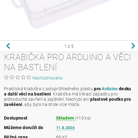
1
z 5
KRABIČKA PRO ARDUINO A VĚCI
NA BASTLENÍ
Neohodnoceno
Praktická krabička z poloprůhledného plastu
pro
Arduino
desku
a další věci na bastlení
. Krabička má klikací západku pro
jednoduché zavření a zajištění. Nechybí ani
plastové poutko pro
zavěšení
, aby bylo na stole více místa.
Dostupnost
Skladem
(>10 ks)
Můžeme doručit do
11.8.2026
Běžná cena
69 Kč