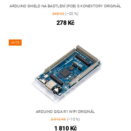
ARDUINO SHIELD NA BASTLENÍ (PCB) S KONEKTORY ORIGINÁL
348 Kč
(–20 %)
278 Kč
AKCE
ARDUINO GIGA R1 WIFI ORIGINÁL
2 012 Kč
(–10 %)
1 810 Kč