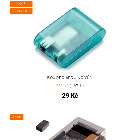
AKCE
VÝPRODEJ
BOX PRO ARDUINO YÚN
231 Kč
(–87 %)
29 Kč
AKCE