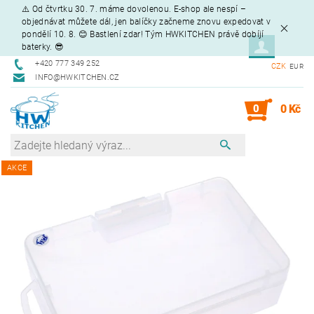
⚠️ Od čtvrtku 30. 7. máme dovolenou. E-shop ale nespí –
objednávat můžete dál, jen balíčky začneme znovu expedovat v
pondělí 10. 8. 😊 Bastlení zdar! Tým HWKITCHEN právě dobíjí
baterky. 😎
+420 777 349 252
CZK
EUR
INFO@HWKITCHEN.CZ
0
0 Kč
AKCE