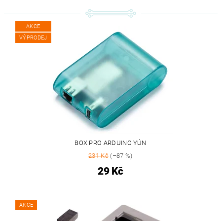
AKCE
VÝPRODEJ
BOX PRO ARDUINO YÚN
231 Kč
(–87 %)
29 Kč
AKCE