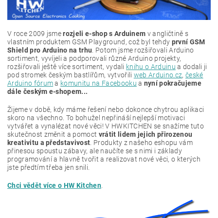
V roce 2009 jsme
rozjeli e-shop s Arduinem
v angličtině s
vlastním produktem GSM Playground, což byl tehdy
první GSM
Shield pro Arduino na trhu
. Potom jsme rozšiřovali Arduino
sortiment, vyvíjeli a podporovali různé Arduino projekty,
rozšiřovali ještě více sortiment, vydali
knihu o Arduinu
a dodali ji
pod stromek českým bastlířům, vytvořili
web Arduino.cz
,
české
Arduino fórum
a
komunitu na Facebooku
a
nyní pokračujeme
dále českým e-shopem...
Žijeme v době, kdy máme řešení nebo dokonce chytrou aplikaci
skoro na všechno. To bohužel nepřináší nejlepší motivaci
vytvářet a vynalézat nové věci! V HWKITCHEN se snažíme tuto
skutečnost změnit a pomoct
vrátit lidem jejich přirozenou
kreativitu a představivost
. Produkty z našeho eshopu vám
přinesou spoustu zábavy, ale naučíte se s nimi i základy
programování a hlavně tvořit a realizovat nové věci, o kterých
jste předtím třeba jen snili.
Chci vědět více o HW Kitchen
.