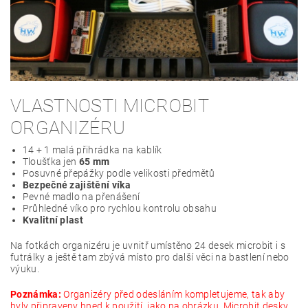
VLASTNOSTI MICROBIT
ORGANIZÉRU
14 + 1 malá přihrádka na kablík
Tloušťka jen
65 mm
Posuvné přepážky podle velikosti předmětů
Bezpečné zajištění víka
Pevné madlo na přenášení
Průhledné víko pro rychlou kontrolu obsahu
Kvalitní plast
Na fotkách organizéru je uvnitř umístěno 24 desek microbit i s
futrálky a ještě tam zbývá místo pro další věci na bastlení nebo
výuku.
Poznámka:
Organizéry před odesláním kompletujeme, tak aby
byly připraveny hned k použití, jako na obrázku. Microbit desky,