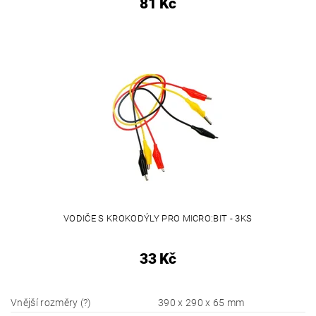
81 Kč
VODIČE S KROKODÝLY PRO MICRO:BIT - 3KS
33 Kč
Vnější rozměry (?)
390 x 290 x 65 mm