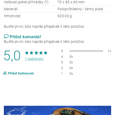
Velikost jedné přihrádky (?)
70 x 85 x 60 mm
Materiál
Poloprůhledný / černý plast
Hmotnost
620.00 g
Buďte první, kdo napíše příspěvek k této položce.
Přidat komentář
Buďte první, kdo napíše příspěvek k této položce.
5,0
5
1x
4
0x
1 hodnocení
3
0x
2
0x
Přidat hodnocení
1
0x