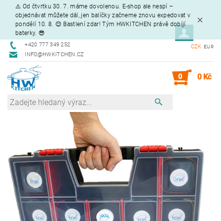
⚠️ Od čtvrtku 30. 7. máme dovolenou. E-shop ale nespí –
objednávat můžete dál, jen balíčky začneme znovu expedovat v
pondělí 10. 8. 😊 Bastlení zdar! Tým HWKITCHEN právě dobíjí
baterky. 😎
+420 777 349 252
CZK
EUR
INFO@HWKITCHEN.CZ
0
0 Kč