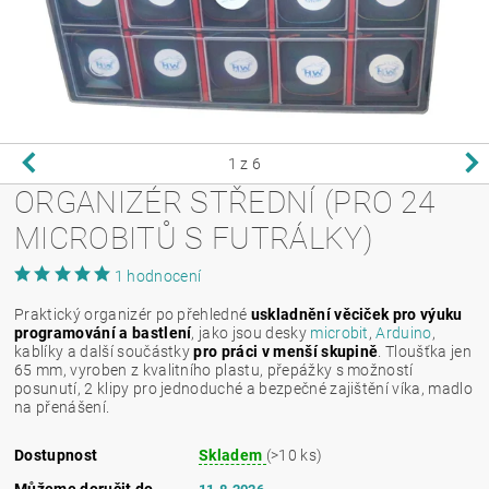
1
z 6
ORGANIZÉR STŘEDNÍ (PRO 24
MICROBITŮ S FUTRÁLKY)
1 hodnocení
Praktický organizér po přehledné
uskladnění věciček pro výuku
programování a bastlení
, jako jsou desky
microbit
,
Arduino
,
kablíky a další součástky
pro práci v menší skupině
. Tloušťka jen
65 mm, vyroben z kvalitního plastu, přepážky s možností
posunutí, 2 klipy pro jednoduché a bezpečné zajištění víka, madlo
na přenášení.
Dostupnost
Skladem
(>10 ks)
Můžeme doručit do