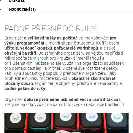
DISKUZE
HODNOCENÍ (1)
PADNE PŘESNĚ DO RUKY!
Organizér
o velikosti tašky na počítač
pojme vaše věci
pro
výuku
programování
v menší skupině studentů. Kufřík ocení
učitelé,
vedoucí
kroužků
,
pořadatelé
workshopů
, ale také
obyčejní bastlíři
. Do středního organizéru se vejdou například
mikropočítače
microbit
pro kroužek či menší třídu i s
příslušenstvím. Můžete ho ale využít i na organizaci součástek
pro domácí bastlení, a mít tak uložené své roztřízené desky,
kablíky a součástky pospolu v přenosném organizéru. Díky
průhlednému víku můžete kdykoliv
okamžitě zkontrolovat
uložený obsah
. Organizér je objemný, přesto ale nenápadný a
padne pěkně do ruky
.
Organizér
dokáže přehledně uskladnit věci a ušetřit tak čas
,
který se pak dá využít na samotnou výuku nebo více bastlení :).