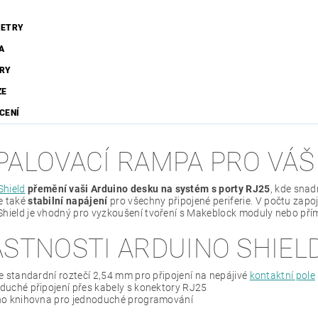
ETRY
A
RY
ZE
CENÍ
PALOVACÍ RAMPA PRO VÁ
Shield
přemění vaši Arduino desku na systém s porty RJ25
, kde sna
e také
stabilní napájení
pro všechny připojené periferie. V počtu zap
Shield je vhodný pro vyzkoušení tvoření s Makeblock moduly nebo pří
ASTNOSTI ARDUINO SHIEL
e standardní roztečí 2,54 mm pro připojení na nepájivé
kontaktní pole
uché připojení přes kabely s konektory RJ25
no knihovna pro jednoduché programování