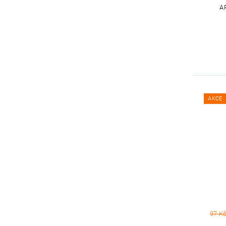
A
AKCE
97 K