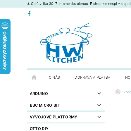
⚠️ Od čtvrtku 30. 7. máme dovolenou. E-shop ale nespí – objed
O NÁS
DOPRAVA A PLATBA
HO
Robo
ARDUINO
BBC MICRO:BIT
VÝVOJOVÉ PLATFORMY
OTTO DIY