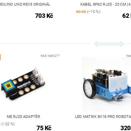
RDUINO UNO REV3 ORIGINÁL
KABEL 6P6C RJ25 - 20 CM (4
69 Kč
(–10 %)
703 Kč
62
Kód:
MAK217
Kó
ME RJ25 ADAPTÉR
LED MATRIX 8X16 PRO ROBOT
č
(–22 %)
75 Kč
320