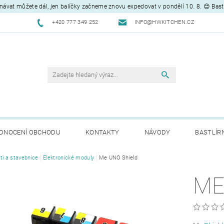
návat můžete dál, jen balíčky začneme znovu expedovat v pondělí 10. 8. 😊 Bas
+420 777 349 252
INFO@HWKITCHEN.CZ
DNOCENÍ OBCHODU
KONTAKTY
NÁVODY
BASTLÍR
ti a stavebnice
Elektronické moduly
Me UNO Shield
ME