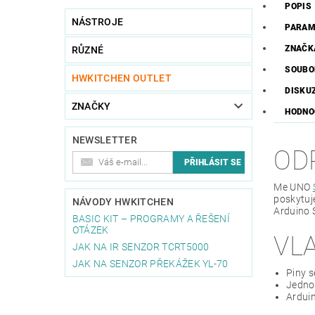
POPIS
NÁSTROJE
PARAM
ZNAČK
RŮZNÉ
SOUBO
HWKITCHEN OUTLET
DISKU
ZNAČKY
HODNO
NEWSLETTER
OD
Me UNO
poskytuj
NÁVODY HWKITCHEN
Arduino 
BASIC KIT – PROGRAMY A ŘEŠENÍ
OTÁZEK
VL
JAK NA IR SENZOR TCRT5000
JAK NA SENZOR PŘEKÁŽEK YL-70
Piny s
Jednod
Ardui