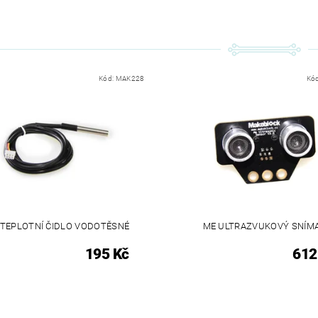
Kód:
MAK228
Kó
 TEPLOTNÍ ČIDLO VODOTĚSNÉ
ME ULTRAZVUKOVÝ SNÍM
195 Kč
612