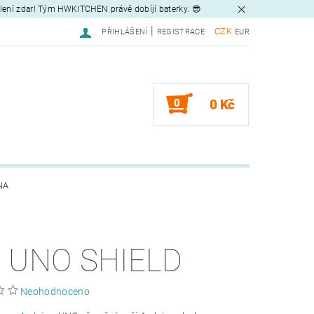
tlení zdar! Tým HWKITCHEN právě dobíjí baterky. 😎
|
CZK
PŘIHLÁŠENÍ
REGISTRACE
EUR
0
0 Kč
NA
 UNO SHIELD
Neohodnoceno