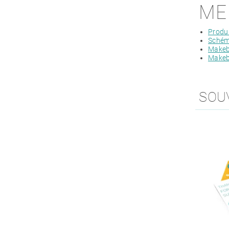
ME
Produ
Schém
Makeb
Makeb
SOU