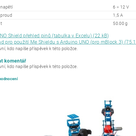
 napětí
6 ÷ 12 V
 proud
1,5 A
t
50.00 g
O Shield přehled pinů (tabulka v Excelu) (22 kB)
ad pro použití Me Shieldu s Arduino UNO (pro mBlock 3) (75.1
ní, kdo napíše příspěvek k této položce.
at komentář
ní, kdo napíše příspěvek k této položce.
 hodnocení