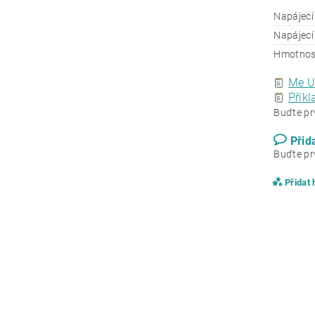
Napájecí
Napájecí
Hmotnos
Me UN
Příkl
Buďte prv
Přid
Buďte prv
Přidat