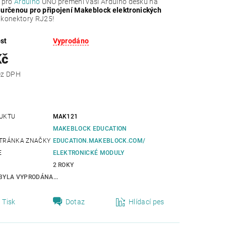
pro
Arduino
UNO přemění vaši Arduino desku na
 určenou pro připojení Makeblock elektronických
 konektory RJ25!
st
Vyprodáno
Kč
 Kč bez DPH
UKTU
MAK121
MAKEBLOCK EDUCATION
TRÁNKA ZNAČKY
EDUCATION.MAKEBLOCK.COM/
E
ELEKTRONICKÉ MODULY
2 ROKY
BYLA VYPRODÁNA...
Tisk
Dotaz
Hlídací pes