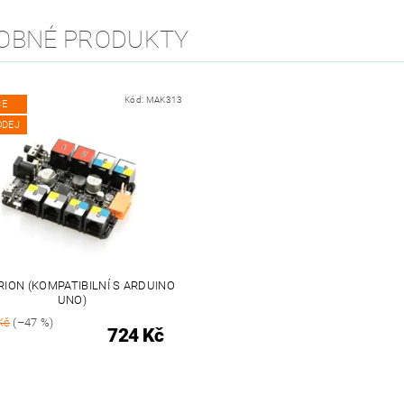
OBNÉ PRODUKTY
Kód:
MAK313
CE
ODEJ
RION (KOMPATIBILNÍ S ARDUINO
UNO)
Kč
(–47 %)
724 Kč