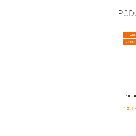
POD
AK
VÝPR
ME O
1 391 