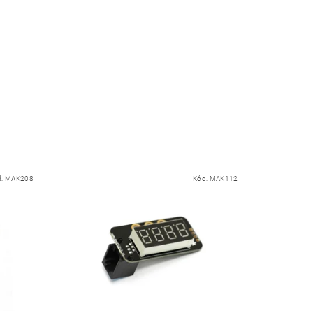
d:
MAK208
Kód:
MAK112