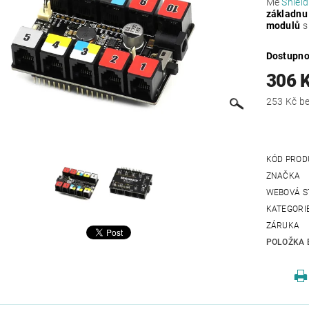
Me
Shield
základnu
modulů
s
Dostupno
306 
253
KÓD PROD
ZNAČKA
WEBOVÁ S
KATEGORI
ZÁRUKA
POLOŽKA 