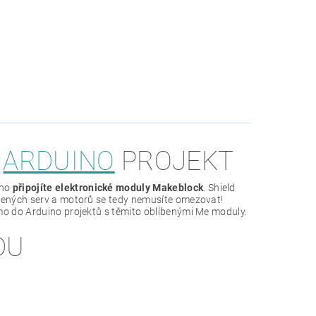
Š
ARDUINO
PROJEKT
dno
připojíte elektronické moduly Makeblock
. Shield
ojených serv a motorů se tedy nemusíte omezovat!
mo do Arduino projektů s těmito oblíbenými Me moduly.
DU