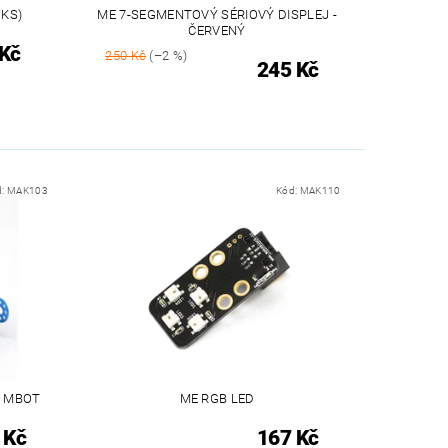
 KS)
ME 7-SEGMENTOVÝ SÉRIOVÝ DISPLEJ -
ČERVENÝ
 Kč
250 Kč
(–2 %)
245 Kč
d:
MAK103
Kód:
MAK110
A MBOT
ME RGB LED
 Kč
167 Kč