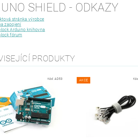
 UNO SHIELD - ODKAZY
ktová stránka výrobce
a zapojení
lock Arduino knihovna
lock fórum
VISEJÍCÍ PRODUKTY
Kód:
AD53
Kó
AKCE