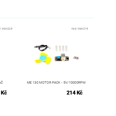
d:
MAK229
Kód:
MAK219
AČ
ME 130 MOTOR PACK - 5V/10000RPM
 Kč
214 Kč