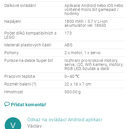
Dálkové ovládání
Aplikace Android nebo iOS nebo
volitelně micro:bit gamepad /
hodinky
Napájení
1800 mAh / 3,7 V Li-ion
akumulátor vel. 18650
Počet dílků kompatibilních s
173
LEGO
Materiál plastových částí
ABS
Pohony
2 x motor, 1 x servo
Funkce na desce Super:bit
rozhraní pro krokové motory,
serva, I2C, Wifi kameru, motory;
RGB LED, bzučák a další
Pracovní teplota
0–40 ℃
Rozměr balení (?)
22 x 16 x 7 cm
Hmotnost
500.00 g
Přidat komentář
Odkaz na ovládací Android aplikaci
V
Václav