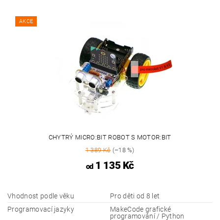
AKCE
CHYTRÝ MICRO:BIT ROBOT S MOTOR:BIT
1 389 Kč
(–18 %)
1 135 Kč
od
Vhodnost podle věku
Pro děti od 8 let
Programovací jazyky
MakeCode grafické
programování / Python