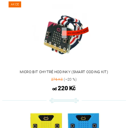
AKCE
MICRO:BIT CHYTRÉ HODINKY (SMART CODING KIT)
276 Kč
(–20 %)
220 Kč
od