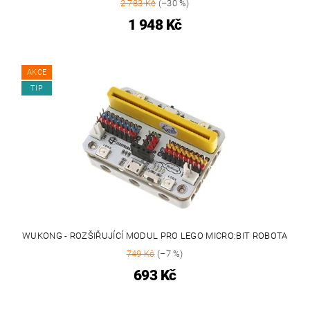
2 783 Kč
(–30 %)
1 948 Kč
AKCE
TIP
WUKONG - ROZŠIŘUJÍCÍ MODUL PRO LEGO MICRO:BIT ROBOTA
749 Kč
(–7 %)
693 Kč