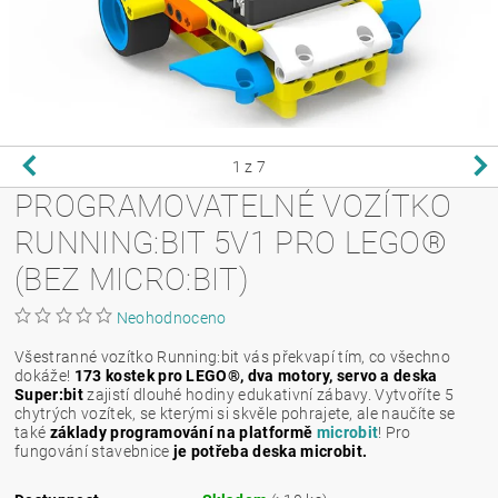
1
z 7
PROGRAMOVATELNÉ VOZÍTKO
RUNNING:BIT 5V1 PRO LEGO®
(BEZ MICRO:BIT)
Neohodnoceno
Všestranné vozítko Running:bit vás překvapí tím, co všechno
dokáže!
173 kostek pro LEGO®, dva motory, servo a deska
Super:bit
zajistí dlouhé hodiny edukativní zábavy. Vytvoříte 5
chytrých vozítek, se kterými si skvěle pohrajete, ale naučíte se
také
základy programování na platformě
microbit
! Pro
fungování stavebnice
je potřeba deska microbit.