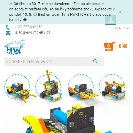
⚠️ Od čtvrtku 30. 7. máme dovolenou. E-shop ale nespí –
objednávat můžete dál, jen balíčky začneme znovu expedovat v
pondělí 10. 8. 😊 Bastlení zdar! Tým HWKITCHEN právě dobíjí
baterky. 😎
+420 777 349 252
CZK
EUR
INFO@HWKITCHEN.CZ
0
0 Kč