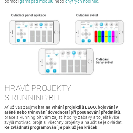
pomocí
gamapad modulu
nebo
chytrých hodinek
.
HRAVÉ PROJEKTY
S RUNNING:BIT
Ať už vás zaujme
hra na vrhání projektilů LEGO, bojování v
aréně nebo trénování dovedností při posunování předmětů
,
práce s Running:bit vám zajistí hodiny zábavy a to ještě více
zvýší motivaci projít si všechny projekty a naučit se je ovládat.
Ke zvládnutí programování je pak už jen krůček
!