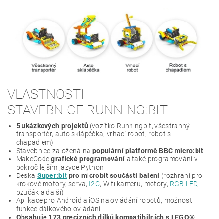
VLASTNOSTI
STAVEBNICE RUNNING:BIT
5 ukázkových projektů
(vozítko Runningbit, všestranný
transportér, auto sklápěčka, vrhací robot, robot s
chapadlem)
Stavebnice založená na
populární platformě BBC micro:bit
MakeCode
grafické programování
a také programování v
pokročilejším jazyce Python
Deska
Super:bit
pro microbit součástí balení
(rozhraní pro
krokové motory, serva,
I2C
, Wifi kameru, motory,
RGB
LED
,
bzučák a další)
Aplikace pro Android a iOS na ovládání robotů, možnost
funkce dálkového ovládání
Obsahuje 173 precizních dílků kompatibilních s LEGO®