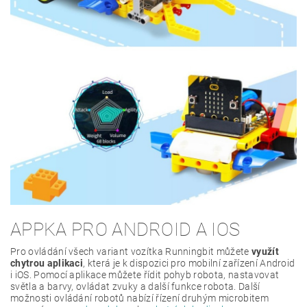
APPKA PRO ANDROID A IOS
Pro ovládání všech variant vozítka Runningbit můžete
využít
chytrou aplikaci
, která je k dispozici pro mobilní zařízení Android
i iOS. Pomocí aplikace můžete řídit pohyb robota, nastavovat
světla a barvy, ovládat zvuky a další funkce robota. Další
možnosti ovládání robotů nabízí řízení druhým microbitem