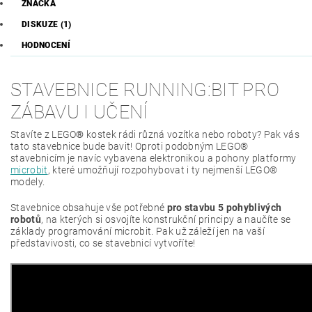
ZNAČKA
DISKUZE (1)
HODNOCENÍ
STAVEBNICE RUNNING:BIT PRO
ZÁBAVU I UČENÍ
Stavíte z LEGO
®
kostek rádi různá vozítka nebo roboty? Pak vás
tato stavebnice bude bavit! Oproti podobným LEGO®
stavebnicím je navíc vybavena elektronikou a pohony platformy
microbit
, které umožňují rozpohybovat i ty nejmenší LEGO®
modely.
Stavebnice obsahuje vše potřebné
pro stavbu 5 pohyblivých
robotů
, na kterých si osvojíte konstrukční principy a naučíte se
základy programování microbit. Pak už záleží jen na vaší
představivosti, co se stavebnicí vytvoříte!