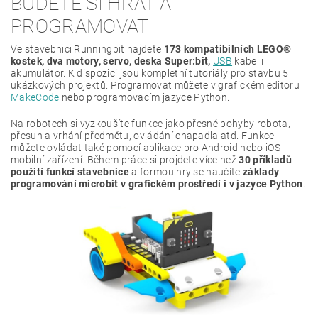
BUDETE SI HRÁT A
PROGRAMOVAT
Ve stavebnici Runningbit najdete
173 kompatibilních LEGO®
kostek, dva motory, servo, deska Super:bit,
USB
kabel i
akumulátor. K dispozici jsou kompletní tutoriály pro stavbu 5
ukázkových projektů. Programovat můžete v grafickém editoru
MakeCode
nebo programovacím jazyce Python.
Na robotech si vyzkoušíte funkce jako přesné pohyby robota,
přesun a vrhání předmětu, ovládání chapadla atd. Funkce
můžete ovládat také pomocí aplikace pro Android nebo iOS
mobilní zařízení. Během práce si projdete více než
30 příkladů
použití funkcí stavebnice
a formou hry se naučíte
základy
programování microbit v grafickém prostředí i v jazyce Python
.