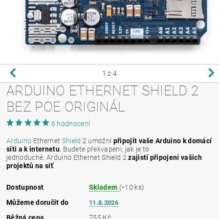
1
z 4
ARDUINO ETHERNET SHIELD 2
BEZ POE ORIGINÁL
6 hodnocení
Arduino
Ethernet
Shield
2 umožní
připojit vaše Arduino k domácí
síti a k internetu
. Budete překvapeni, jak je to
jednoduché. Arduino Ethernet Shield 2
zajistí připojení vašich
projektů na síť
.
Dostupnost
Skladem
(>10 ks)
Můžeme doručit do
11.8.2026
Běžná cena
755 Kč