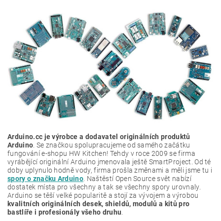
Arduino.cc je výrobce a dodavatel originálních produktů
Arduino
. Se značkou spolupracujeme od samého začátku
fungování e-shopu HW Kitchen! Tehdy v roce 2009 se firma
vyrábějící originální Arduino jmenovala ještě SmartProject. Od té
doby uplynulo hodně vody, firma prošla změnami a měli jsme tu i
spory o značku Arduino
. Naštěstí Open Source svět nabízí
dostatek místa pro všechny a tak se všechny spory urovnaly.
Arduino se těší velké popularitě a stojí za vývojem a výrobou
kvalitních originálních desek, shieldů, modulů a kitů pro
bastlíře i profesionály všeho druhu
.