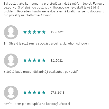
Byl použit jako komponenta pro předávání dat z měření teplot. Funguje
bez chyb. S příslušnou použitou knihovnou se nevyskytl také žádný
problém. Provedení hardware je dostatečně kvalitní a lze ho doporučit
pro projekty na platformě Arduino.
|
15.4.2023
Eth Shield je rozšíření a součást arduina, viz jeho hodnocení.
|
3.2.2022
+ Ještě budu muset důkladněji odzkoušet, pak uvidím.
|
27.8.2018
nevím, jsem jen nákupčí a ne koncový uživatel.