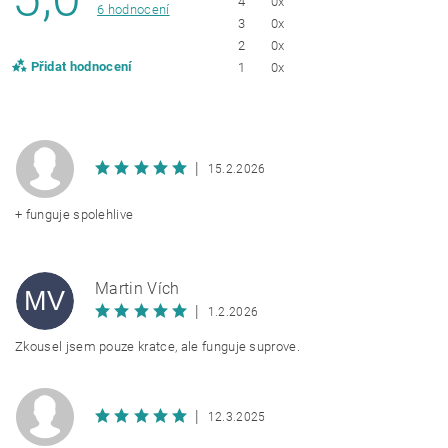
4
0x
6 hodnocení
3
0x
2
0x
Přidat hodnocení
1
0x
|
15.2.2026
+ funguje spolehlive
Martin Vích
MV
|
1.2.2026
Zkousel jsem pouze kratce, ale funguje suprove.
|
12.3.2025