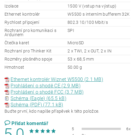
Izolace
1500 V (vstup na výstup)
Ethernet kontrolér
W5500 s interním bufferem 32K
Rychlost připojení
802.3 10/100 Mbit/s
Rozhraní pro komunikaci s
SPI
Arduinem
Čtečka karet
MicroSD
Rozhraní pro Thinker Kit
2 x TWI, 2 x OUT, 2 x IN
Rozměry plošného spoje
53 x 68,5 mm
Hmotnost
50.00 g
Ethernet kontrolér Wiznet W5500 (2.1 MB)
Prohlášení o shodě CE (2.9 MB)
Prohlášení o shodě FCC (3.7 MB)
Schéma (Eagle) (65.5 kB)
Schéma (PDF) (77.1 kB)
Buďte první, kdo napíše příspěvek k této položce.
Přidat komentář
5,0
5
6x