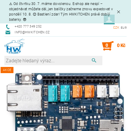
⚠️ Od čtvrtku 30. 7. máme dovolenou. E-shop ale nespí –
objednávat můžete dál, jen balíčky začneme znovu expedovat v
pondělí 10. 8. 😊 Bastlení zdar! Tým HWKITCHEN právě dobíjí
baterky. 😎
+420 777 349 252
CZK
EUR
INFO@HWKITCHEN.CZ
0
0 Kč
AKCE