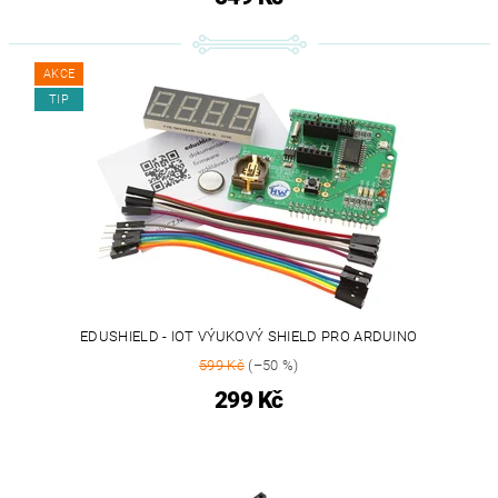
AKCE
TIP
EDUSHIELD - IOT VÝUKOVÝ SHIELD PRO ARDUINO
599 Kč
(–50 %)
299 Kč