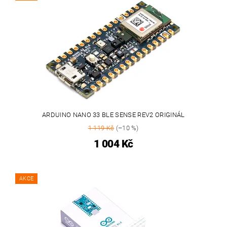
ARDUINO NANO 33 BLE SENSE REV2 ORIGINÁL
1 119 Kč
(–10 %)
1 004 Kč
AKCE