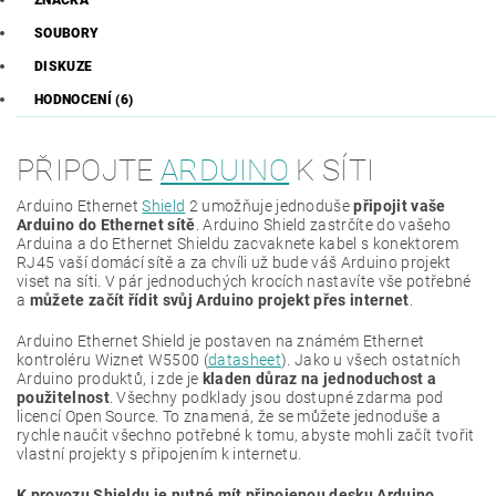
ZNAČKA
SOUBORY
DISKUZE
HODNOCENÍ (6)
PŘIPOJTE
ARDUINO
K SÍTI
Arduino Ethernet
Shield
2 umožňuje jednoduše
připojit vaše
Arduino do Ethernet sítě
. Arduino Shield zastrčíte do vašeho
Arduina a do Ethernet Shieldu zacvaknete kabel s konektorem
RJ45 vaší domácí sítě a za chvíli už bude váš Arduino projekt
viset na síti. V pár jednoduchých krocích nastavíte vše potřebné
a
můžete začít řídit svůj Arduino projekt přes internet
.
Arduino Ethernet Shield je postaven na známém Ethernet
kontroléru Wiznet W5500 (
datasheet
). Jako u všech ostatních
Arduino produktů, i zde je
kladen důraz na jednoduchost a
použitelnost
. Všechny podklady jsou dostupné zdarma pod
licencí Open Source. To znamená, že se můžete jednoduše a
rychle naučit všechno potřebné k tomu, abyste mohli začít tvořit
vlastní projekty s připojením k internetu.
K provozu Shieldu je nutné mít připojenou desku Arduino.