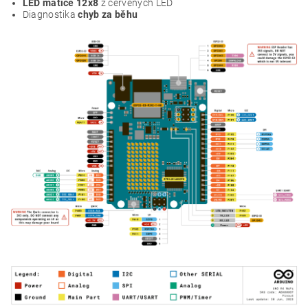
LED matice 12x8
z červených LED
Diagnostika
chyb za běhu