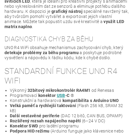
svítících LED
, která je ideální pro kreativní projekty s animacemi
nebo vykreslováním dat ze senzorů a eliminuje potřebu dalšího
hardwaru. K dispozici je
grafický nástroj
speciálně navržený tak,
aby tvůrcům pomohl vytvářet a exportovat jejich vlastní
animace. Můžete tak popustit uzdu své kreativitě a
využít LED
matrix naplno
.
DIAGNOSTIKA CHYB ZA BĚHU
UNO R4 WiFi obsahuje mechanismus zachycování chyb, který
detekuje problémy za běhu programu
a poskytuje podrobné
vysvětlení a nápovědu k řádku kódu, kde k chybě došlo.
STANDARDNÍ FUNKCE UNO R4
WIFI
Výkonný
32bitový mikrokontrolér RA4M1
od Renesas
Programovací
konektor
USB
-C
®
Konstrukční a hardwarová
kompatibilita s Arduino UNO
Velká paměť a rychlejší taktování
(Flash 256 kB, SRAM 32
kB)
Další vestavěné periferie
(DAC 12 bitů, CAN BUS, OPAMP)
Rozšířený rozsah napájecího napětí
(6–24 V DC)
Konektor SWD
pro ladění programu
Podpora HID režimu
(Arduino funguje jako klávesnice nebo