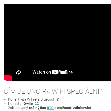
ČÍM JE UNO R4 WIFI SPECIÁLNÍ?
Konektivita WiFi® a Bluetooth®
Konektor
Qwiic
I2C
Zabudovaný
reálný čas
RTC
s možností zálohování