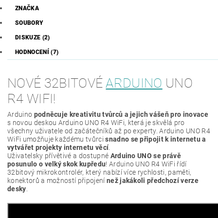
ZNAČKA
SOUBORY
DISKUZE (2)
HODNOCENÍ (7)
NOVÉ 32BITOVÉ
ARDUINO
UNO
R4 WIFI!
Arduino
podněcuje kreativitu tvůrců a jejich vášeň pro inovace
s novou deskou Arduino UNO R4 WiFi, která je skvělá pro
všechny uživatele od začátečníků až po experty. Arduino UNO R4
WiFi umožňuje každému tvůrci
snadno se připojit k internetu a
vytvářet projekty internetu věcí
.
Uživatelsky přívětivé a dostupné
Arduino UNO se právě
posunulo o velký skok kupředu
! Arduino UNO R4 WiFi řídí
32bitový mikrokontrolér, který nabízí více rychlosti, paměti,
konektorů a možností připojení
než jakákoli předchozí verze
desky
.