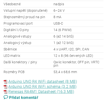
Všeobecné
nadpis
Vstupní napětí (doporučené)
6–24 V
Stejnosměrný proud na pin
8 mA
Programovací port
USB-C
Digitální I/O piny
14 (6 PWM)
Analogové vstupy
6 (až 14 bitů)
Analogový výstup
1 (až 12 bitů)
Sběrnice
4 x UART, I2C, SPI, CAN
LED matrix
12 x 8 (96 červených LED)
Další konektory / piny
Qwiic konektor, OFF pin, VRTC
pin
Rozměry PCB
53,4 x 68,6 mm
Arduino UNO R4 WiFi datasheet (8 MB)
Arduino UNO R4 WiFi schéma (3.2 MB)
Renesas RA4M1 Datasheet (16.3 MB)
Přidat komentář