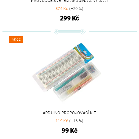
PRŮVODCE SVĚTEM ARDUINA 2. VYDÁNÍ
374 Kč
(–20 %)
299 Kč
AKCE
ARDUINO PROPOJOVACÍ KIT
119 Kč
(–16 %)
99 Kč