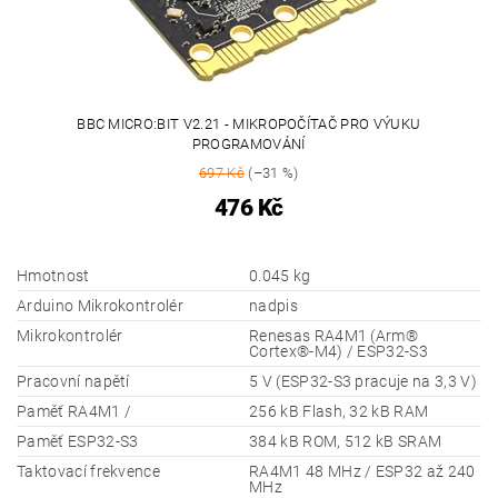
BBC MICRO:BIT V2.21 - MIKROPOČÍTAČ PRO VÝUKU
PROGRAMOVÁNÍ
697 Kč
(–31 %)
476 Kč
Hmotnost
0.045 kg
Arduino Mikrokontrolér
nadpis
Mikrokontrolér
Renesas RA4M1 (Arm®
Cortex®-M4) / ESP32-S3
Pracovní napětí
5 V (ESP32-S3 pracuje na 3,3 V)
Paměť RA4M1 /
256 kB Flash, 32 kB RAM
Paměť ESP32-S3
384 kB ROM, 512 kB SRAM
Taktovací frekvence
RA4M1 48 MHz / ESP32 až 240
MHz