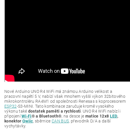
Nové Arduino UNO R4 WiFi má známou Arduino velikost a
pracovní napětí 5 V, nabízí však mnohem vyšší výkon 32bitového
mikrokontroléru RA4M1 od společnosti Renesas s koprocesorem
ESP32
-S3-MINI. Tato kombinace zaručuje kromě vysokého
výkonu také
dostatek paměti a rychlosti
. UNO R4 WiFi nabízí i
připojení
Wi-Fi
® a Bluetooth®
, na desce je
matice 12x8
LED
,
konektor
Qwiic
, sběrnice
CAN BUS
, převodník D/A a další
vychytávky.