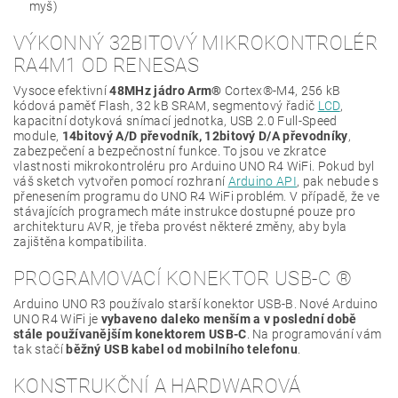
myš)
VÝKONNÝ 32BITOVÝ MIKROKONTROLÉR
RA4M1 OD RENESAS
Vysoce efektivní
48MHz jádro Arm®
Cortex®-M4, 256 kB
kódová paměť Flash, 32 kB SRAM, segmentový řadič
LCD
,
kapacitní dotyková snímací jednotka, USB 2.0 Full-Speed
module,
14bitový A/D převodník, 12bitový D/A převodníky
,
zabezpečení a bezpečnostní funkce. To jsou ve zkratce
vlastnosti mikrokontroléru pro Arduino UNO R4 WiFi. Pokud byl
váš sketch vytvořen pomocí rozhraní
Arduino API
, pak nebude s
přenesením programu do UNO R4 WiFi problém. V případě, že ve
stávajících programech máte instrukce dostupné pouze pro
architekturu AVR, je třeba provést některé změny, aby byla
zajištěna kompatibilita.
PROGRAMOVACÍ KONEKTOR USB-C ®
Arduino UNO R3 používalo starší konektor USB-B. Nové Arduino
UNO R4 WiFi je
vybaveno daleko menším a v poslední době
stále používanějším konektorem USB-C
. Na programování vám
tak stačí
běžný USB kabel od mobilního telefonu
.
KONSTRUKČNÍ A HARDWAROVÁ