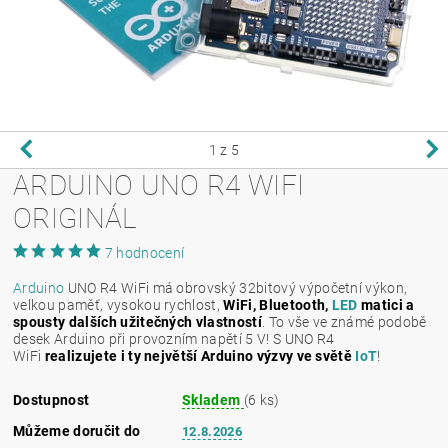
1
z 5
ARDUINO UNO R4 WIFI
ORIGINÁL
7 hodnocení
Arduino
UNO R4 WiFi má obrovský 32bitový výpočetní výkon,
velkou paměť, vysokou rychlost,
WiFi, Bluetooth,
LED
matici a
spousty dalších užitečných vlastností
. To vše ve známé podobě
desek Arduino při provozním napětí 5 V! S UNO R4
WiFi
realizujete i ty největší Arduino výzvy ve světě
IoT
!
Dostupnost
Skladem
(6 ks)
Můžeme doručit do
12.8.2026