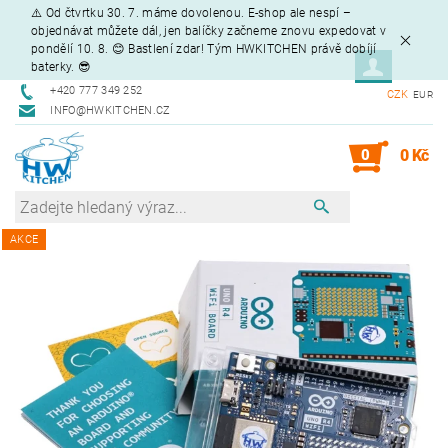
⚠️ Od čtvrtku 30. 7. máme dovolenou. E-shop ale nespí –
objednávat můžete dál, jen balíčky začneme znovu expedovat v
pondělí 10. 8. 😊 Bastlení zdar! Tým HWKITCHEN právě dobíjí
baterky. 😎
+420 777 349 252
CZK
EUR
INFO@HWKITCHEN.CZ
0
0 Kč
AKCE