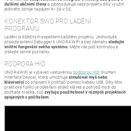
dalšími akčními členy
a zjednodušuje vaše projekty díky využití
jediného zdroje napájení 6–24 V DC.
KONEKTOR SWD PRO LADĚNÍ
PROGRAMU
Ladění je důležitým aspektem každého projektu. Jednoduše
připojte externí Debugger k UNO R4 WiFi a bez námahy
sledujte
vnitřní fungování svého systému
. Mějte vše pod kontrolou a
získejte cenné poznatky.
PODPORA HID
UNO R4 WiFi je vybaven vestavěnou
podporou HID
(Human
Interface Device), která umožňuje
simulovat myš nebo
klávesnici
po připojení k počítači pomocí kabelu USB. Díky této
praktické funkci je odesílání stisků kláves a pohybů myši do
počítače hračka, což
zvyšuje použitelnost v různých projektech
spojených s počítačem
.