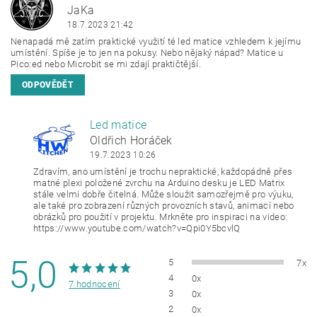
J
JaKa
18.7.2023 21:42
Nenapadá mě zatím praktické využití té
led
matice vzhledem k jejímu
umístění. Spíše je to jen na pokusy. Nebo nějaký nápad? Matice u
Pico:ed nebo
Microbit
se mi zdají praktičtější.
ODPOVĚDĚT
Led matice
OH
Oldřich Horáček
19.7.2023 10:26
Zdravím, ano umístění je trochu nepraktické, každopádně přes
matné plexi položené zvrchu na
Arduino
desku je
LED
Matrix
stále velmi dobře čitelná. Může sloužit samozřejmě pro výuku,
ale také pro zobrazení různých provozních stavů, animací nebo
obrázků pro použití v projektu. Mrkněte pro inspiraci na video:
https://www.youtube.com/watch?v=Qpi0Y5bcvlQ
5,0
5
7x
4
0x
7 hodnocení
3
0x
2
0x