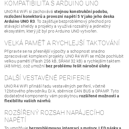
KOMPATIBILITA S ARDUINO UNO
UNO R4 WiFi si zachovává
stejnou konstrukční podobu,
rozložení konektorů a provozní napětí 5 V jako jeho deska
Arduino UNO R3
. To zajišťuje bezproblémový přechod pro
stávající shieldy a projekty a využívá rozsáhlý a jedinečný
ekosystém, který již byl pro Arduino UNO vytvořen.
VELKÁ PAMĚŤ A RYCHLEJŠÍ TAKTOVÁNÍ
Připravte se na přesnější výpočty a schopnost snadno
zpracovávat komplexní projekty. UNO R4 WiFi se může pochlubit
velkou pamětí (Flash 256 kB, SRAM 32 kB) a rychlejším taktem
(48 MHz), což umožní
bez problému řešit náročné úlohy
.
DALŠÍ VESTAVĚNÉ PERIFERIE
UNO R4 WiFI přináší řadu vestavěných periferií, včetně
12bitového převodníku D/A, sběrnice CAN BUS a OPAMP. Tyto
dodatečné komponenty vám poskytnou
rozšířené možnosti a
flexibilitu vašich návrhů
.
ROZŠÍŘENÝ ROZSAH NAPÁJECÍHO
NAPĚTÍ
To umožňuje
bezproblémovou integraci s motory, LED pásky a