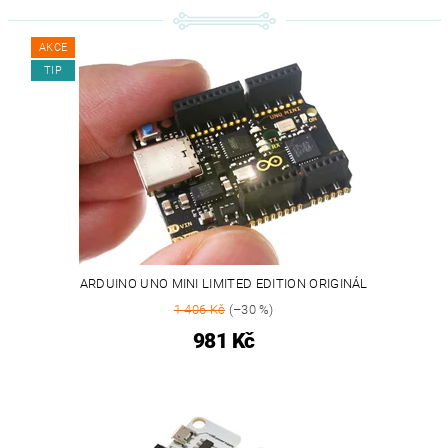
AKCE
TIP
ARDUINO UNO MINI LIMITED EDITION ORIGINÁL
1 406 Kč
(–30 %)
981 Kč