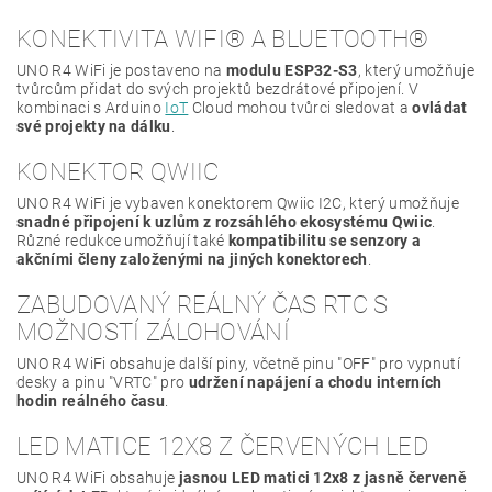
KONEKTIVITA WIFI® A BLUETOOTH®
UNO R4 WiFi je postaveno na
modulu ESP32-S3
, který umožňuje
tvůrcům přidat do svých projektů bezdrátové připojení. V
kombinaci s Arduino
IoT
Cloud mohou tvůrci sledovat a
ovládat
své projekty na dálku
.
KONEKTOR QWIIC
UNO R4 WiFi je vybaven konektorem Qwiic I2C, který umožňuje
snadné připojení k uzlům z rozsáhlého ekosystému Qwiic
.
Různé redukce umožňují také
kompatibilitu se senzory a
akčními členy založenými na jiných konektorech
.
ZABUDOVANÝ REÁLNÝ ČAS RTC S
MOŽNOSTÍ ZÁLOHOVÁNÍ
UNO R4 WiFi obsahuje další piny, včetně pinu "OFF" pro vypnutí
desky a pinu "VRTC" pro
udržení napájení a chodu interních
hodin reálného času
.
LED MATICE 12X8 Z ČERVENÝCH LED
UNO R4 WiFi obsahuje
jasnou LED matici 12x8 z jasně červeně