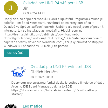
Ovladač pro UNO R4 wifi port USB
J
Jiří
29.9.2024 14:23
Dobrý den, po připojení modulu k
USB
a spuštění Programu
Arduino
je
položka Port šedá = neaktivní, nezobrazí se na který port připojit.
Ovladač ve Správci zařízení naskočil Usbtiny, ale nebyl jsem připojen k
Internetu, tak se instalace asi nezdařila. Hledal jsem na
https://learn.adafruit.com/usbtinyisp/download nebo
https://github.com/Justblair/USBTinyISP_1.2.6.0 ale nepodařilo se mi
najít ten správný driver pro ovládnutí Portu, ani jaký provést postup pro
Windows 8.1 případně W10. Děkuji za pomoc
ODPOVĚDĚT
Ovladač pro UNO R4 wifi port USB
OH
Oldřich Horáček
30.9.2024 10:25
Dobrý den, pro správnou funkci desky je potřeba ji nejprve přidat v
Arduino
IDE
Board Manager. Jak na to ZDE:
https://docs.arduino.cc/tutorials/uno-r4-wifi/r4-wifi-getting-
started/.
Led matice