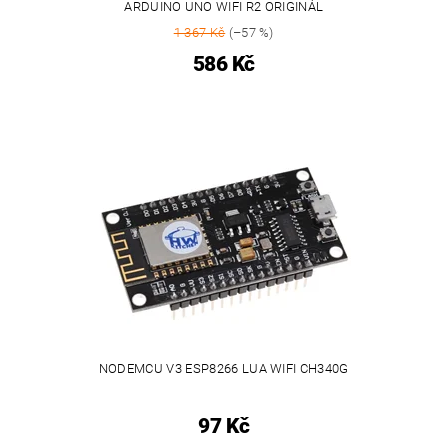
ARDUINO UNO WIFI R2 ORIGINÁL
1 367 Kč
(–57 %)
586 Kč
NODEMCU V3 ESP8266 LUA WIFI CH340G
97 Kč