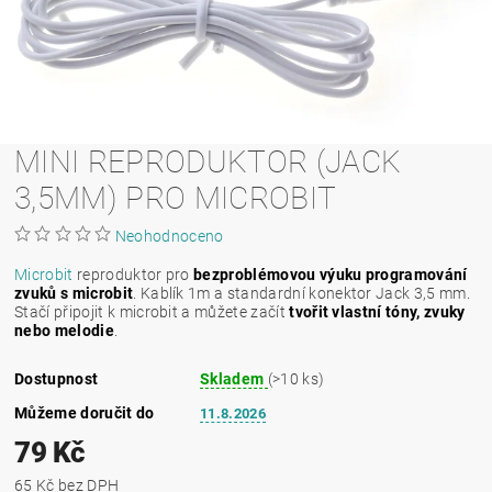
MINI REPRODUKTOR (JACK
3,5MM) PRO MICROBIT
Neohodnoceno
Microbit
reproduktor pro
bezproblémovou výuku programování
zvuků s microbit
. Kablík 1m a standardní konektor Jack 3,5 mm.
Stačí připojit k microbit a můžete začít
tvořit vlastní tóny, zvuky
nebo melodie
.
Dostupnost
Skladem
(>10 ks)
Můžeme doručit do
11.8.2026
79 Kč
65 Kč bez DPH