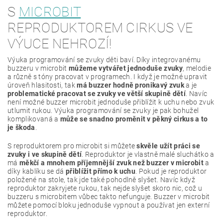
S
MICROBIT
REPRODUKTOREM CIRKUS VE
VÝUCE NEHROZÍ!
Výuka programování se zvuky děti baví. Díky integrovanému
buzzeru v microbit
můžeme vytvářet jednoduše zvuky
, melodie
a různě s tóny pracovat v programech. I když je možné upravit
úroveň hlasitosti, tak
má buzzer hodně pronikavý zvuk
a je
problematické pracovat se zvuky ve větší skupině dětí
. Navíc
není možné buzzer microbit jednoduše přiblížit k uchu nebo zvuk
utlumit rukou. Výuka programování se zvuky je pak bohužel
komplikovaná a
může se snadno proměnit v pěkný cirkus a to
je škoda
.
S reproduktorem pro microbit si můžete
skvěle užít práci se
zvuky i ve skupině dětí
. Reproduktor je vlastně malé sluchátko a
má
měkčí a mnohem příjemnější zvuk než buzzer v microbit
a
díky kablíku se dá
přiblížit přímo k uchu
. Pokud je reproduktor
položené na stole, tak jde také pohodlně slyšet. Navíc když
reproduktor zakryjete rukou, tak nejde slyšet skoro nic, což u
buzzeru s microbitem vůbec takto nefunguje. Buzzer v microbit
můžete pomocí bloku jednoduše vypnout a používat jen externí
reproduktor.