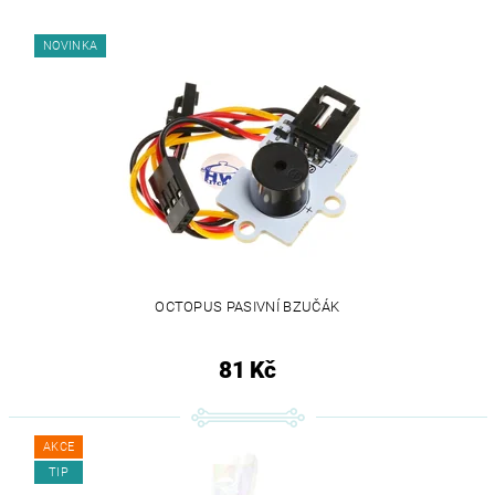
NOVINKA
OCTOPUS PASIVNÍ BZUČÁK
81 Kč
AKCE
TIP