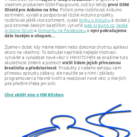
vlastním produktem GSM Playground, což byl tehdy
první GSM
Shield pro Arduino na trhu
. Potom jsme rozšiřovali Arduino
sortiment, vyvíjeli a podporovali různé Arduino projekty,
rozšiřovali ještě více sortiment, vydali
knihu o Arduinu
a dodali ji
pod stromek českým bastlířům, vytvořili
web Arduino.cz
,
české
Arduino fórum
a
komunitu na Facebooku
a
nyní pokračujeme
dále českým e-shopem...
Žijeme v době, kdy máme řešení nebo dokonce chytrou aplikaci
skoro na všechno. To bohužel nepřináší nejlepší motivaci
vytvářet a vynalézat nové věci! V HWKITCHEN se snažíme tuto
skutečnost změnit a pomoct
vrátit lidem jejich přirozenou
kreativitu a představivost
. Produkty z našeho eshopu vám
přinesou spoustu zábavy, ale naučíte se s nimi i základy
programování a hlavně tvořit a realizovat nové věci, o kterých
jste předtím třeba jen snili.
Chci vědět více o HW Kitchen
.