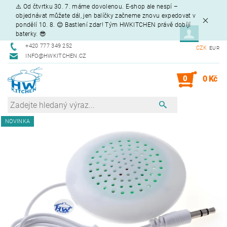
⚠️ Od čtvrtku 30. 7. máme dovolenou. E-shop ale nespí –
objednávat můžete dál, jen balíčky začneme znovu expedovat v
pondělí 10. 8. 😊 Bastlení zdar! Tým HWKITCHEN právě dobíjí
baterky. 😎
+420 777 349 252
CZK
EUR
INFO@HWKITCHEN.CZ
0
0 Kč
NOVINKA