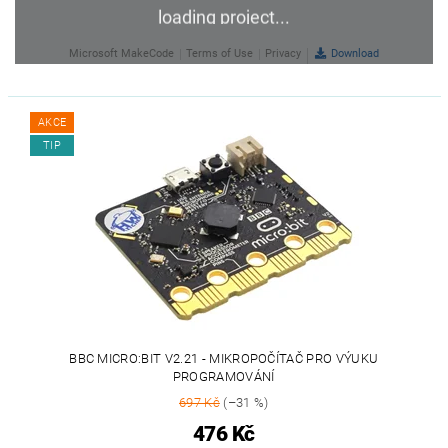
AKCE
TIP
BBC MICRO:BIT V2.21 - MIKROPOČÍTAČ PRO VÝUKU
PROGRAMOVÁNÍ
697 Kč
(–31 %)
476 Kč