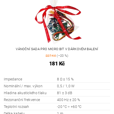
VÁNOČNÍ SADA PRO MICRO:BIT V DÁRKOVÉM BALENÍ
227 Kč
(–20 %)
181 Kč
Impedance
8 Ω ± 15 %
Nominální / max. výkon
0,5 / 1,0 W
Hladina akustického tlaku
81 ± 3 dB
Rezonanční frekvence
400 Hz ± 20 %
Teplotní rozsah
-20 °C ÷ +60 °C
Délka kabelu
1 m