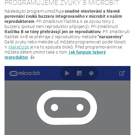
PROGRAMUJEME ZVUKY S MICROBIT
Následující program umožňuje
snadné otestování a hlavně
porovnání zvuků buzzeru integrovaného v microbit s naším
reproduktorem
. Při zmáčknutí tlačítka A se ozvou tóny z
buzzeru (pokud není reproduktor připojený). Při zmáčknutí
tlačítka B se tóny přehrávají jen ze reproduktoru
. Při zmáčknutí
tlačítek A+B se přehraje z reproduktoru melodie
"narozeniny"
.
Další zvuky nebo melodie už můžete programovat podle libosti.
V
MakeCode
je na to spousta bloků. Před programováním se
můžete dětem zmínit také o tom,
jak funguje takový
reproduktor
. 👍