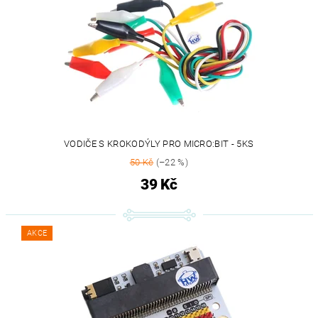
VODIČE S KROKODÝLY PRO MICRO:BIT - 5KS
50 Kč
(–22 %)
39 Kč
AKCE