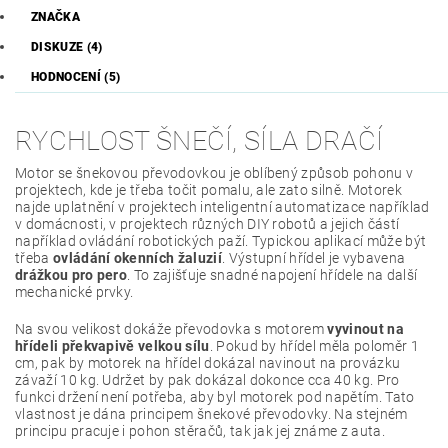
ZNAČKA
DISKUZE (4)
HODNOCENÍ (5)
RYCHLOST ŠNEČÍ, SÍLA DRAČÍ
Motor se šnekovou převodovkou je oblíbený způsob pohonu v
projektech, kde je třeba točit pomalu, ale zato silně. Motorek
najde uplatnění v projektech inteligentní automatizace například
v domácnosti, v projektech různých DIY robotů a jejich částí
například ovládání robotických paží. Typickou aplikací může být
třeba
ovládání okenních žaluzií
. Výstupní hřídel je vybavena
drážkou pro pero
. To zajišťuje snadné napojení hřídele na další
mechanické prvky.
Na svou velikost dokáže převodovka s motorem
vyvinout na
hřídeli překvapivě velkou sílu
. Pokud by hřídel měla poloměr 1
cm, pak by motorek na hřídel dokázal navinout na provázku
závaží 10 kg. Udržet by pak dokázal dokonce cca 40 kg. Pro
funkci držení není potřeba, aby byl motorek pod napětím. Tato
vlastnost je dána principem šnekové převodovky. Na stejném
principu pracuje i pohon stěračů, tak jak jej známe z auta.