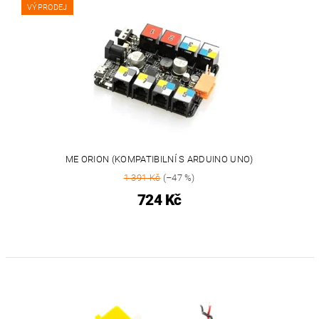
VÝPRODEJ
ME ORION (KOMPATIBILNÍ S ARDUINO UNO)
1 391 Kč
(–47 %)
724 Kč