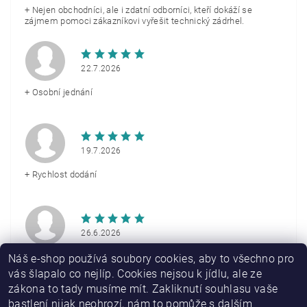
+ Nejen obchodníci, ale i zdatní odborníci, kteří dokáží se
zájmem pomoci zákazníkovi vyřešit technický zádrhel.
22.7.2026
+ Osobní jednání
19.7.2026
+ Rychlost dodání
26.6.2026
+ Rychlé doručení
Náš e-shop používá soubory cookies, aby to všechno pro
vás šlapalo co nejlíp. Cookies nejsou k jídlu, ale ze
zákona to tady musíme mít. Zakliknutí souhlasu vaše
Zobrazit další hodnocení
bastlení nijak neohrozí, nám to pomůže s dalším