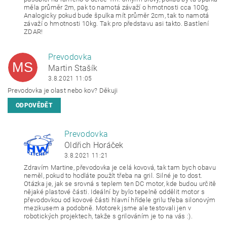
měla průměr 2m, pak to namotá závaží o hmotnosti cca 100g.
Analogicky pokud bude špulka mít průměr 2cm, tak to namotá
závaží o hmotnosti 10kg. Tak pro představu asi takto. Bastlení
ZDAR!
Prevodovka
MS
Martin Stašík
3.8.2021 11:05
Prevodovka je olast nebo kov? Děkuji
ODPOVĚDĚT
Prevodovka
OH
Oldřich Horáček
3.8.2021 11:21
Zdravím Martine, převodovka je celá kovová, tak tam bych obavu
neměl, pokud to hodláte použít třeba na gril. Silné je to dost.
Otázka je, jak se srovná s teplem ten DC motor, kde budou určitě
nějaké plastové části. Ideální by bylo tepelně oddělit motor s
převodovkou od kovové části hlavní hřídele grilu třeba silonovým
mezikusem a podobně. Motorek jsme ale testovali jen v
robotických projektech, takže s grilováním je to na vás :).