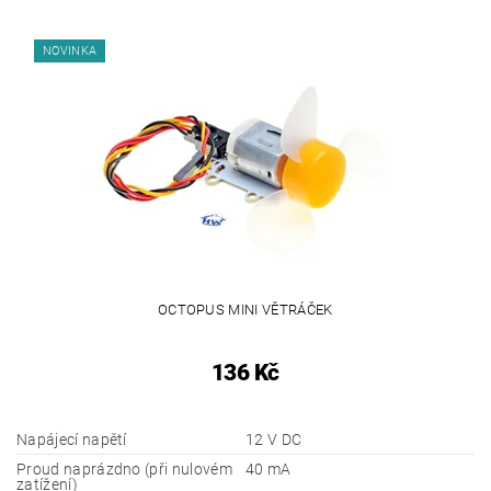
NOVINKA
OCTOPUS MINI VĚTRÁČEK
136 Kč
Napájecí napětí
12 V DC
Proud naprázdno (při nulovém
40 mA
zatížení)