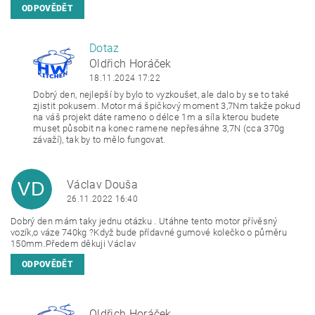
ODPOVĚDĚT
Dotaz
OH
Oldřich Horáček
18.11.2024 17:22
Dobrý den, nejlepší by bylo to vyzkoušet, ale dalo by se to také
zjistit pokusem. Motor má špičkový moment 3,7Nm takže pokud
na váš projekt dáte rameno o délce 1m a síla kterou budete
muset působit na konec ramene nepřesáhne 3,7N (cca 370g
závaží), tak by to mělo fungovat.
Václav Douša
VD
26.11.2022 16:40
Dobrý den mám taky jednu otázku . Utáhne tento motor přívěsný
vozík,o váze 740kg ?Když bude přídavné gumové kolečko o půměru
150mm.Předem děkuji Václav
ODPOVĚDĚT
Oldřich Horáček