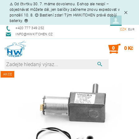
⚠️ Od čtvrtku 30. 7. máme dovolenou. E-shop ale nespí –
objednávat můžete dál, jen balíčky začneme znovu expedovat v
pondělí 10. 8. 😊 Bastlení zdar! Tým HWKITCHEN právě dobíjí
baterky. 😎
+420 777 349 252
CZK
EUR
INFO@HWKITCHEN.CZ
0
0 Kč
AKCE