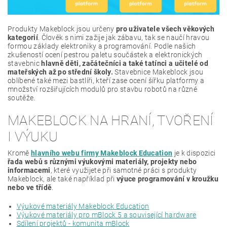
Produkty Makeblock jsou určeny
pro uživatele všech věkových
kategorií
. Člověk s nimi zažije jak zábavu, tak se naučí hravou
formou základy elektroniky a programování. Podle našich
zkušeností ocení pestrou paletu součástek a elektronických
stavebnic
hlavně děti, začátečníci a také tatínci a učitelé od
mateřských až po střední školy.
Stavebnice Makeblock jsou
oblíbené také mezi bastlíři, kteří zase ocení šířku platformy a
množství rozšiřujících modulů pro stavbu robotů na různé
soutěže.
MAKEBLOCK NA HRANÍ, TVOŘENÍ
I VÝUKU
Kromě
hlavního webu firmy Makeblock Education
je k dispozici
řada webů s různými výukovými materiály, projekty nebo
informacemi
, které využijete při samotné práci s produkty
Makeblock, ale také například při
výuce programování v kroužku
nebo ve třídě
.
Výukové materiály Makeblock Education
Výukové materiály pro mBlock 5 a související hardware
Sdílení projektů - komunita mBlock