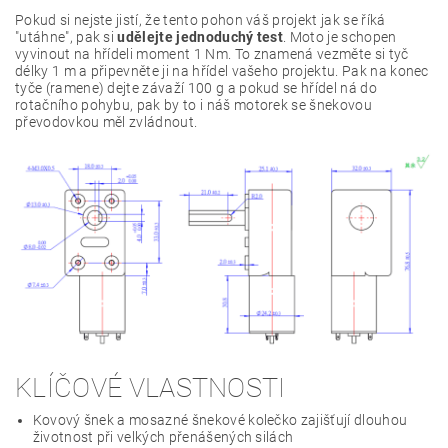
Pokud si nejste jistí, že tento pohon váš projekt jak se říká
"utáhne", pak si
udělejte jednoduchý test
. Moto je schopen
vyvinout na hřídeli moment 1 Nm. To znamená vezměte si tyč
délky 1 m a připevněte ji na hřídel vašeho projektu. Pak na konec
tyče (ramene) dejte závaží 100 g a pokud se hřídel ná do
rotačního pohybu, pak by to i náš motorek se šnekovou
převodovkou měl zvládnout.
KLÍČOVÉ VLASTNOSTI
Kovový šnek a mosazné šnekové kolečko zajišťují dlouhou
životnost při velkých přenášených silách