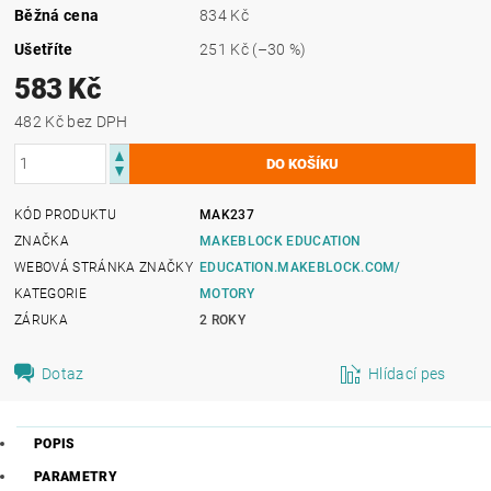
Běžná cena
834 Kč
Ušetříte
251 Kč
(–30 %)
583 Kč
482 Kč bez DPH
KÓD PRODUKTU
MAK237
ZNAČKA
MAKEBLOCK EDUCATION
WEBOVÁ STRÁNKA ZNAČKY
EDUCATION.MAKEBLOCK.COM/
KATEGORIE
MOTORY
ZÁRUKA
2 ROKY
Dotaz
Hlídací pes
POPIS
PARAMETRY