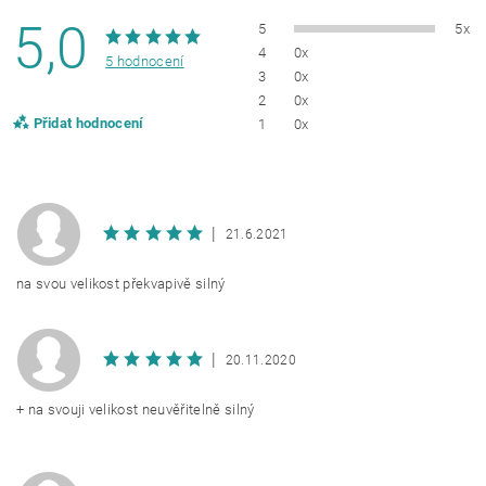
5,0
5
5x
4
0x
5 hodnocení
3
0x
2
0x
Přidat hodnocení
1
0x
|
21.6.2021
na svou velikost překvapivě silný
|
20.11.2020
+ na svouji velikost neuvěřitelně silný