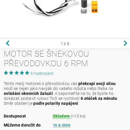
1
z 6
MOTOR SE ŠNEKOVOU
PŘEVODOVKOU 6 RPM
5 hodnocení
Tento malý motorek s převodovkou vás
překvapí svoji silou
.
Hodí se nejen jako naviják do vašeho robota nebo třeba na
ovládání okenních žaluzií
. A zapomeňte na to, že byste ho
dokázali zastavit rukou! Točí se rychlostí
6 otáček za minutu
.
Směr otáčení je
podle polarity napájení
.
Dostupnost
Skladem
(>10 ks)
Můžeme doručit do
10.8.2026