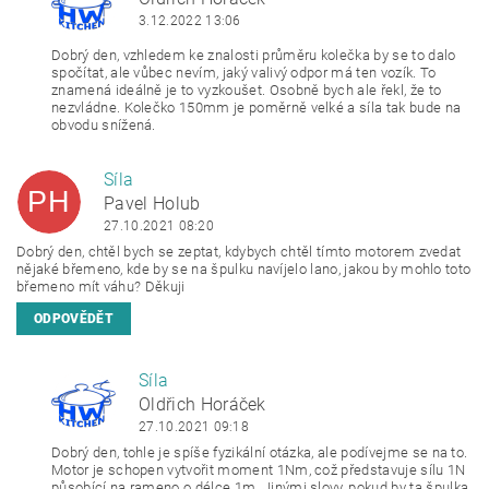
OH
3.12.2022 13:06
Dobrý den, vzhledem ke znalosti průměru kolečka by se to dalo
spočítat, ale vůbec nevím, jaký valivý
odpor
má ten vozík. To
znamená ideálně je to vyzkoušet. Osobně bych ale řekl, že to
nezvládne. Kolečko 150mm je poměrně velké a síla tak bude na
obvodu snížená.
Síla
PH
Pavel Holub
27.10.2021 08:20
Dobrý den, chtěl bych se zeptat, kdybych chtěl tímto motorem zvedat
nějaké břemeno, kde by se na špulku navíjelo lano, jakou by mohlo toto
břemeno mít váhu? Děkuji
ODPOVĚDĚT
Síla
OH
Oldřich Horáček
27.10.2021 09:18
Dobrý den, tohle je spíše fyzikální otázka, ale podívejme se na to.
Motor je schopen vytvořit moment 1Nm, což představuje sílu 1N
působící na rameno o délce 1m. Jinými slovy, pokud by ta špulka