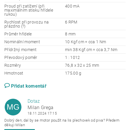
Proud při zatížení (při
400 mA
maximálním stisku hřídele
rukou)
Rychlost při provozu na
6 RPM
prázdno (?)
Průměr hřídele
8 mm
Nominální moment
10 Kgf.cm = cca 1 Nm
Přídržný moment
min 38 Kgf.cm = cca 3,7 Nm
Převodový poměr
1 : 1012
Rozměry
76,8 x 32 x 25 mm
Hmotnost
175.00 g
Přidat komentář
Dotaz
MG
Milan Grega
18.11.2024 17:15
Dobrý den, dal by se motor použít na lis plechovek od piva? Předem
děkuji Milan