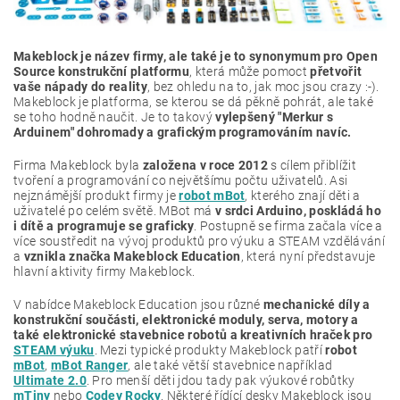
Makeblock je název firmy, ale také je to synonymum pro Open
Source konstrukční platformu
, která může pomoct
přetvořit
vaše nápady do reality
, bez ohledu na to, jak moc jsou crazy :-).
Makeblock je platforma, se kterou se dá pěkně pohrát, ale také
se toho hodně naučit. Je to takový
vylepšený "Merkur s
Arduinem" dohromady a grafickým programováním navíc.
Firma Makeblock byla
založena v roce 2012
s cílem přiblížit
tvoření a programování co největšímu počtu uživatelů. Asi
nejznámější produkt firmy je
robot mBot
, kterého znají děti a
uživatelé po celém světě. MBot má
v srdci Arduino, poskládá ho
i dítě a programuje se graficky
. Postupně se firma začala více a
více soustředit na vývoj produktů pro výuku a STEAM vzdělávání
a
vznikla značka Makeblock Education
, která nyní představuje
hlavní aktivity firmy Makeblock.
V nabídce Makeblock Education jsou různé
mechanické díly a
konstrukční součásti, elektronické moduly, serva, motory a
také elektronické stavebnice robotů a kreativních hraček pro
STEAM výuku
. Mezi typické produkty Makeblock patří
robot
mBot
,
mBot Ranger
, ale také větší stavebnice například
Ultimate 2.0
. Pro menší děti jdou tady pak výukové robůtky
mTiny
nebo
Codey Rocky
. Některé řídící desky Makeblock jsou