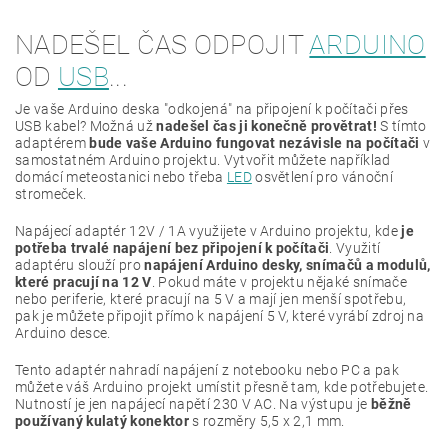
NADEŠEL ČAS ODPOJIT
ARDUINO
OD
USB
...
Je vaše Arduino deska "odkojená" na připojení k počítači přes
USB kabel? Možná už
nadešel čas ji konečně provětrat!
S tímto
adaptérem
bude vaše Arduino fungovat nezávisle na počítači
v
samostatném Arduino projektu. Vytvořit můžete například
domácí meteostanici nebo třeba
LED
osvětlení pro vánoční
stromeček.
Napájecí adaptér 12V / 1A využijete v Arduino projektu, kde
je
potřeba trvalé napájení bez připojení k počítači
. Využití
adaptéru slouží pro
napájení Arduino desky, snímačů a modulů,
které pracují na 12 V
. Pokud máte v projektu nějaké snímače
nebo periferie, které pracují na 5 V a mají jen menší spotřebu,
pak je můžete připojit přímo k napájení 5 V, které vyrábí zdroj na
Arduino desce.
Tento adaptér nahradí napájení z notebooku nebo PC a pak
můžete váš Arduino projekt umístit přesně tam, kde potřebujete.
Nutností je jen napájecí napětí 230 V AC. Na výstupu je
běžně
používaný kulatý konektor
s rozměry 5,5 x 2,1 mm.