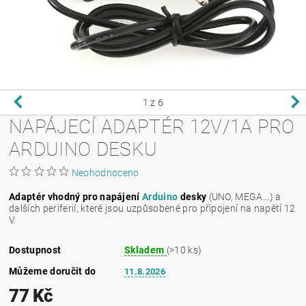
1
z 6
NAPÁJECÍ ADAPTÉR 12V/1A PRO
ARDUINO DESKU
Neohodnoceno
Adaptér vhodný pro napájení
Arduino
desky
(UNO, MEGA...) a
dalších periferií, které jsou uzpůsobené pro připojení na napětí 12
V.
Dostupnost
Skladem
(>10 ks)
Můžeme doručit do
11.8.2026
77 Kč