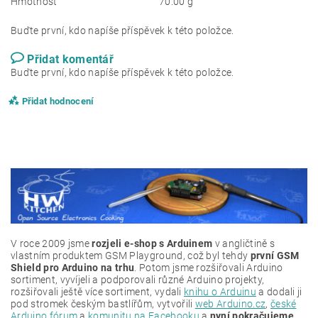
Hmotnost
70.00 g
Buďte první, kdo napíše příspěvek k této položce.
Přidat komentář
Buďte první, kdo napíše příspěvek k této položce.
Přidat hodnocení
V roce 2009 jsme
rozjeli e-shop s Arduinem
v angličtině s
vlastním produktem GSM Playground, což byl tehdy
první GSM
Shield pro Arduino na trhu
. Potom jsme rozšiřovali Arduino
sortiment, vyvíjeli a podporovali různé Arduino projekty,
rozšiřovali ještě více sortiment, vydali
knihu o Arduinu
a dodali ji
pod stromek českým bastlířům, vytvořili
web Arduino.cz
,
české
Arduino fórum
a
komunitu na Facebooku
a
nyní pokračujeme