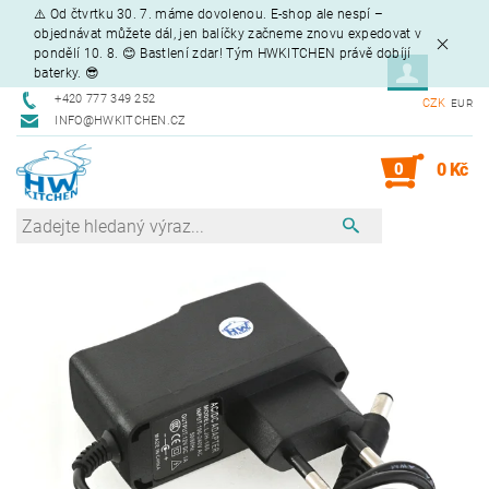
⚠️ Od čtvrtku 30. 7. máme dovolenou. E-shop ale nespí –
objednávat můžete dál, jen balíčky začneme znovu expedovat v
pondělí 10. 8. 😊 Bastlení zdar! Tým HWKITCHEN právě dobíjí
baterky. 😎
+420 777 349 252
CZK
EUR
INFO@HWKITCHEN.CZ
0
0 Kč