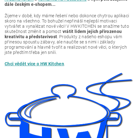
dále českým e-shopem...
Žijeme v době, kdy máme řešení nebo dokonce chytrou aplikaci
skoro na všechno. To bohužel nepřináší nejlepší motivaci
vytvářet a vynalézat nové věci! V HWKITCHEN se snažíme tuto
skutečnost změnit a pomoct
vrátit lidem jejich přirozenou
kreativitu a představivost
. Produkty z našeho eshopu vám
přinesou spoustu zábavy, ale naučíte se s nimi i základy
programování a hlavně tvořit a realizovat nové věci, o kterých
jste předtím třeba jen snili.
Chci vědět více o HW Kitchen
.