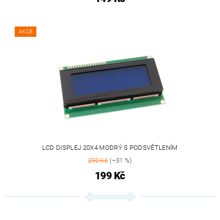
AKCE
LCD DISPLEJ 20X4 MODRÝ S PODSVĚTLENÍM
290 Kč
(–31 %)
199 Kč