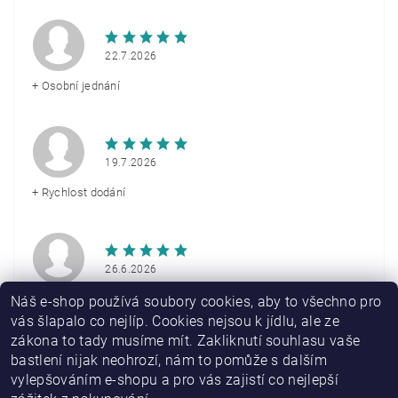
22.7.2026
+ Osobní jednání
19.7.2026
+ Rychlost dodání
26.6.2026
+ Rychlé doručení
Náš e-shop používá soubory cookies, aby to všechno pro
vás šlapalo co nejlíp. Cookies nejsou k jídlu, ale ze
zákona to tady musíme mít. Zakliknutí souhlasu vaše
Zobrazit další hodnocení
bastlení nijak neohrozí, nám to pomůže s dalším
vylepšováním e-shopu a pro vás zajistí co nejlepší