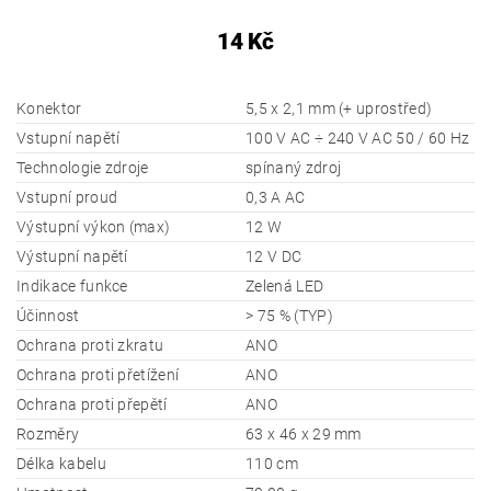
14 Kč
Konektor
5,5 x 2,1 mm (+ uprostřed)
Vstupní napětí
100 V AC ÷ 240 V AC 50 / 60 Hz
Technologie zdroje
spínaný zdroj
Vstupní proud
0,3 A AC
Výstupní výkon (max)
12 W
Výstupní napětí
12 V DC
Indikace funkce
Zelená LED
Účinnost
> 75 % (TYP)
Ochrana proti zkratu
ANO
Ochrana proti přetížení
ANO
Ochrana proti přepětí
ANO
Rozměry
63 x 46 x 29 mm
Délka kabelu
110 cm