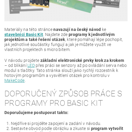
Materiály na této stránce
navazují na český návod
ke
stavebnici Basic Kit
. Najdete zde
programy k jednotlivým
projektům a také řešení otázek
, které pomáhají lépe pochopit,
jak jednotlivé součástky fungují a jak je můžete využít ve
vlastních projektech s micro:bitem.
V návodu projdete
základní elektronické prvky krok za krokem
– od blikání
LED
přes práci se senzory až po ovládání serva nebo
modul s tlačítky. Tato stránka slouží jako rychlý rozcestník k
hotovým programům a vysvětlení otázek pro kontrolu v
MakeCode
.
DOPORUČENÝ ZPŮSOB PRÁCE S
PROGRAMY PRO BASIC KIT
Doporučujeme postupovat takto:
Nejdříve si projděte zapojení a zadání v návodu.
Sestavte obvod podle obrázku a zkuste si
program vytvořit