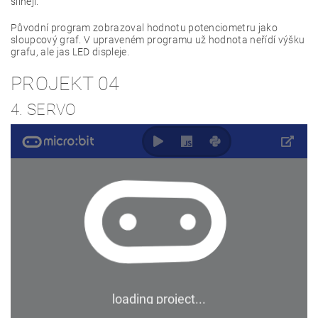
silněji.
Původní program zobrazoval hodnotu potenciometru jako
sloupcový graf. V upraveném programu už hodnota neřídí výšku
grafu, ale jas LED displeje.
PROJEKT 04
4. SERVO