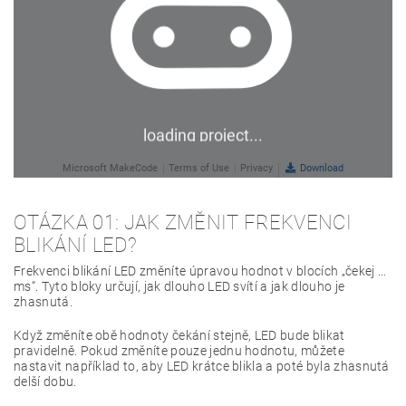
OTÁZKA 01: JAK ZMĚNIT FREKVENCI
BLIKÁNÍ LED?
Frekvenci blikání LED změníte úpravou hodnot v blocích „čekej ...
ms“. Tyto bloky určují, jak dlouho LED svítí a jak dlouho je
zhasnutá.
Když změníte obě hodnoty čekání stejně, LED bude blikat
pravidelně. Pokud změníte pouze jednu hodnotu, můžete
nastavit například to, aby LED krátce blikla a poté byla zhasnutá
delší dobu.