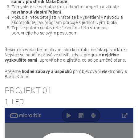
sami v prostředí MakeCode
.
Zamyslete se nad otázkou u daného projektu a zkuste
navrhnout vlastní řešení
.
Pokud si nebudete jistí, vraťte se k vysvětlení v návodu a
zkontrolujte, jak program pracuje s jednotlivými bloky.
Teprve potom si otevřete řešení na této stránce a
porovnejte ho se svým postupem.
Řešení na webu berte hlavně jako kontrolu, ne jako první krok.
Nejvíce se naučíte právě ve chvíli, kdy si program
nejdříve
vyzkoušíte sami
, upravíte ho a zjistíte, co se po změně stane.
Přejeme
hodně zábavy a úspěchů
při objevování elektroniky s
Basic Kitem!
PROJEKT 01
1. LED