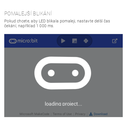
POMALEJŠÍ BLIKÁNÍ
Pokud chcete, aby LED blikala pomaleji, nastavte delší čas
čekání, například 1 000 ms.