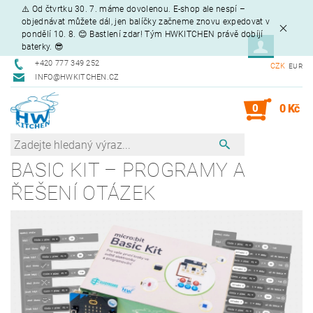
⚠️ Od čtvrtku 30. 7. máme dovolenou. E-shop ale nespí –
objednávat můžete dál, jen balíčky začneme znovu expedovat v
pondělí 10. 8. 😊 Bastlení zdar! Tým HWKITCHEN právě dobíjí
baterky. 😎
+420 777 349 252
CZK
EUR
INFO@HWKITCHEN.CZ
0
0 Kč
BASIC KIT – PROGRAMY A
ŘEŠENÍ OTÁZEK