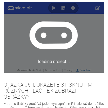
OTÁZKA 05: DOKÁŽETE STISKNUTÍM
RŮZNÝCH TLAČÍTEK ZOBRAZIT
OBRÁZKY?
Modul s tlačítky používá jeden výstupní pin P1, ale každé tlačítko
na něm vytvoří jinou analogovou hodnotu. Díky tomu micro:bit