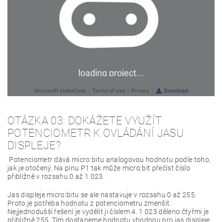
OTÁZKA 03: DOKÁŽETE VYUŽÍT
POTENCIOMETR K OVLÁDÁNÍ JASU
DISPLEJE?
Potenciometr dává micro:bitu analogovou hodnotu podle toho,
jak je otočený. Na pinu P1 tak může micro:bit přečíst číslo
přibližně v rozsahu 0 až 1 023.
Jas displeje micro:bitu se ale nastavuje v rozsahu 0 až 255.
Proto je potřeba hodnotu z potenciometru zmenšit.
Nejjednodušší řešení je vydělit ji číslem 4. 1 023 děleno čtyřmi je
přibližně 255. Tím dostaneme hodnotu vhodnou pro jas displeje.