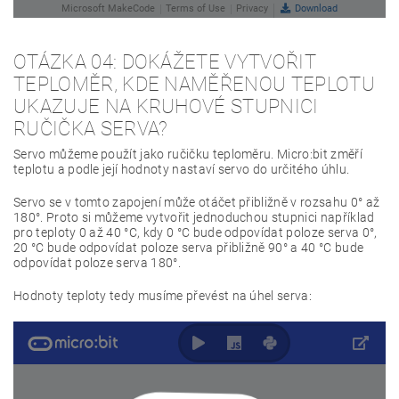
OTÁZKA 04: DOKÁŽETE VYTVOŘIT
TEPLOMĚR, KDE NAMĚŘENOU TEPLOTU
UKAZUJE NA KRUHOVÉ STUPNICI
RUČIČKA SERVA?
Servo můžeme použít jako ručičku teploměru. Micro:bit změří
teplotu a podle její hodnoty nastaví servo do určitého úhlu.
Servo se v tomto zapojení může otáčet přibližně v rozsahu 0° až
180°. Proto si můžeme vytvořit jednoduchou stupnici například
pro teploty 0 až 40 °C, kdy 0 °C bude odpovídat poloze serva 0°,
20 °C bude odpovídat poloze serva přibližně 90° a 40 °C bude
odpovídat poloze serva 180°.
Hodnoty teploty tedy musíme převést na úhel serva: