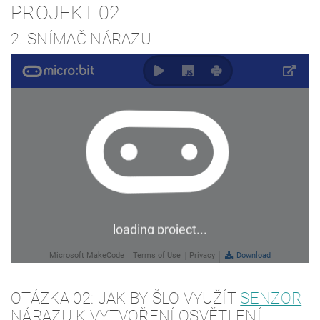
PROJEKT 02
2. SNÍMAČ NÁRAZU
OTÁZKA 02: JAK BY ŠLO VYUŽÍT
SENZOR
NÁRAZU K VYTVOŘENÍ OSVĚTLENÍ