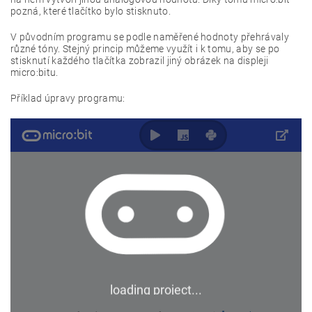
pozná, které tlačítko bylo stisknuto.
V původním programu se podle naměřené hodnoty přehrávaly
různé tóny. Stejný princip můžeme využít i k tomu, aby se po
stisknutí každého tlačítka zobrazil jiný obrázek na displeji
micro:bitu.
Příklad úpravy programu: