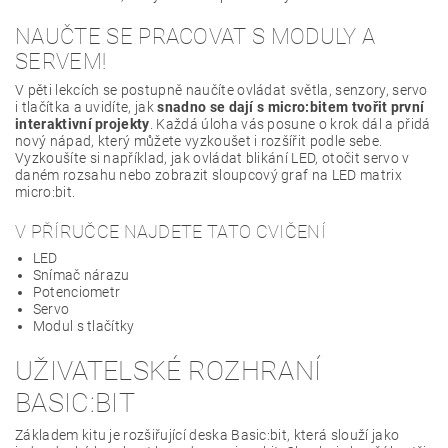
NAUČTE SE PRACOVAT S MODULY A
SERVEM!
V pěti lekcích se postupně naučíte ovládat světla, senzory, servo
i tlačítka a uvidíte, jak
snadno se dají s micro:bitem tvořit první
interaktivní projekty
. Každá úloha vás posune o krok dál a přidá
nový nápad, který můžete vyzkoušet i rozšířit podle sebe.
Vyzkoušíte si například, jak ovládat blikání LED, otočit servo v
daném rozsahu nebo zobrazit sloupcový graf na LED matrix
micro:bit.
V PŘÍRUČCE NAJDETE TATO CVIČENÍ
LED
Snímač nárazu
Potenciometr
Servo
Modul s tlačítky
UŽIVATELSKÉ ROZHRANÍ
BASIC:BIT
Základem kitu je rozšiřující deska Basic:bit, která slouží jako