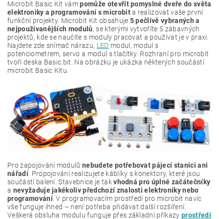
Microbit Basic Kit vám
pomůže otevřít pomyslné dveře do světa
elektroniky a programování s microbit
a realizovat vaše první
funkční projekty. Microbit Kit obsahuje
5 pečlivě vybraných a
nejpoužívanějších modulů
, se kterými vytvoříte 5 zábavných
projektů, kde se naučíte s moduly pracovat a používat je v praxi.
Najdete zde snímač nárazu,
LED
modul, modul s
potenciometrem, servo a modul s tlačítky. Rozhraní pro microbit
tvoří deska Basic:bit. Na obrázku je ukázka některých součástí
microbit Basic Kitu.
Pro zapojování modulů
nebudete potřebovat pájecí stanici ani
nářadí
. Propojování realizujete káblíky s konektory, které jsou
součástí balení. Stavebnice je tak
vhodná pro úplné začátečníky
a
nevyžaduje jakékoliv předchozí znalosti elektroniky nebo
programování
. V programovacím prostředí pro microbit navíc
vše funguje ihned – není potřeba přidávat další rozšíření.
Veškerá obsluha modulu funguje přes základní příkazy
prostředí