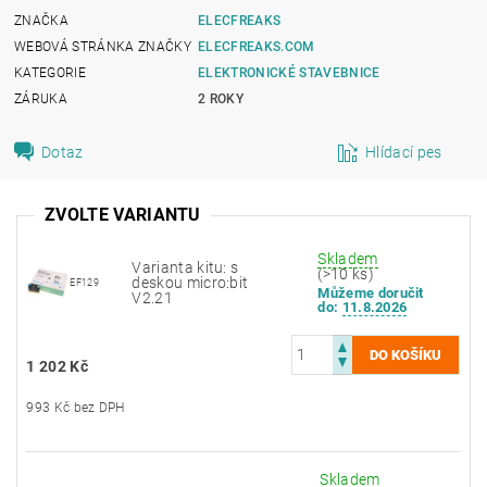
ZNAČKA
ELECFREAKS
WEBOVÁ STRÁNKA ZNAČKY
ELECFREAKS.COM
KATEGORIE
ELEKTRONICKÉ STAVEBNICE
ZÁRUKA
2 ROKY
Dotaz
Hlídací pes
ZVOLTE VARIANTU
Skladem
Varianta kitu: s
(>10 ks)
deskou micro:bit
EF129
Můžeme doručit
V2.21
do:
11.8.2026
1 202 Kč
993 Kč bez DPH
Skladem