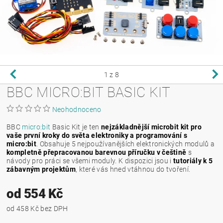
1
z 8
BBC MICRO:BIT BASIC KIT
Neohodnoceno
BBC
micro:bit
Basic Kit je ten
nejzákladnější microbit kit pro
vaše první kroky do světa elektroniky a programování s
micro:bit
. Obsahuje 5 nejpoužívanějších elektronických modulů a
kompletně přepracovanou barevnou příručku v češtině
s
návody pro práci se všemi moduly. K dispozici jsou i
tutoriály k 5
zábavným projektům
, které vás hned vtáhnou do tvoření.
od 554 Kč
od 458 Kč bez DPH