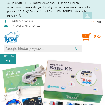
⚠️ Od čtvrtku 30. 7. máme dovolenou. E-shop ale nespí –
objednávat můžete dál, jen balíčky začneme znovu expedovat v
pondělí 10. 8. 😊 Bastlení zdar! Tým HWKITCHEN právě dobíjí
baterky. 😎
+420 777 349 252
CZK
EUR
INFO@HWKITCHEN.CZ
0
0 Kč
NOVINKA
TIP