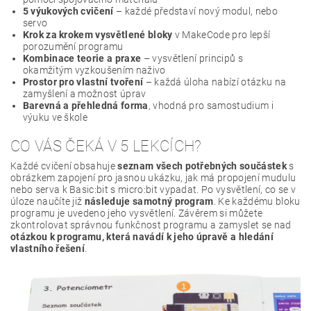
5 výukových cvičení
– každé představí nový modul, nebo
servo
Krok za krokem vysvětlené bloky
v MakeCode pro lepší
porozumění programu
Kombinace teorie a praxe
– vysvětlení principů s
okamžitým vyzkoušením naživo
Prostor pro vlastní tvoření
– každá úloha nabízí otázku na
zamyšlení a možnost úprav
Barevná a přehledná forma
, vhodná pro samostudium i
výuku ve škole
CO VÁS ČEKÁ V 5 LEKCÍCH?
Každé cvičení obsahuje
seznam všech potřebných součástek
s
obrázkem zapojení pro jasnou ukázku, jak má propojení mudulu
nebo serva k Basic:bit s micro:bit vypadat. Po vysvětlení, co se v
úloze naučíte již
následuje samotný program
. Ke každému bloku
programu je uvedeno jeho vysvětlení. Závěrem si můžete
zkontrolovat správnou funkčnost programu a zamyslet se nad
otázkou k programu, která navádí k jeho úpravě a hledání
vlastního řešení
.