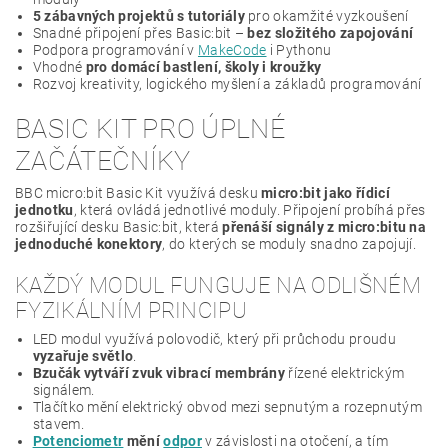
5 zábavných projektů s tutoriály
pro okamžité vyzkoušení
Snadné připojení přes Basic:bit –
bez složitého zapojování
Podpora programování v
MakeCode
i Pythonu
Vhodné
pro domácí bastlení, školy i kroužky
Rozvoj kreativity, logického myšlení a základů programování
BASIC KIT PRO ÚPLNÉ
ZAČÁTEČNÍKY
BBC micro:bit Basic Kit využívá desku
micro:bit jako řídicí
jednotku
, která ovládá jednotlivé moduly. Připojení probíhá přes
rozšiřující desku Basic:bit, která
přenáší signály z micro:bitu na
jednoduché konektory
, do kterých se moduly snadno zapojují.
KAŽDÝ MODUL FUNGUJE NA ODLIŠNÉM
FYZIKÁLNÍM PRINCIPU
LED modul využívá polovodič, který při průchodu proudu
vyzařuje světlo
.
Bzučák vytváří zvuk vibrací membrány
řízené elektrickým
signálem.
Tlačítko mění elektrický obvod mezi sepnutým a rozepnutým
stavem.
Potenciometr
mění
odpor
v závislosti na otočení, a tím