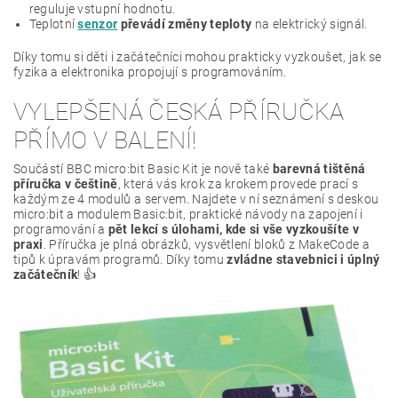
reguluje vstupní hodnotu.
Teplotní
senzor
převádí změny teploty
na elektrický signál.
Díky tomu si děti i začátečníci mohou prakticky vyzkoušet, jak se
fyzika a elektronika propojují s programováním.
VYLEPŠENÁ ČESKÁ PŘÍRUČKA
PŘÍMO V BALENÍ!
Součástí BBC micro:bit Basic Kit je nově také
barevná tištěná
příručka v češtině
, která vás krok za krokem provede prací s
každým ze 4 modulů a servem. Najdete v ní seznámení s deskou
micro:bit a modulem Basic:bit, praktické návody na zapojení i
programování a
pět lekcí s úlohami, kde si vše vyzkoušíte v
praxi
. Příručka je plná obrázků, vysvětlení bloků z MakeCode a
tipů k úpravám programů. Díky tomu
zvládne stavebnici i úplný
začátečník
! 👍