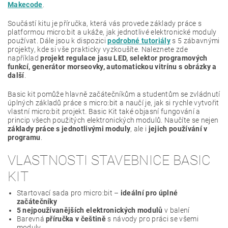
Makecode
.
Součástí kitu je příručka, která vás provede základy práce s
platformou micro:bit a ukáže, jak jednotlivé elektronické moduly
používat. Dále jsou k dispozici
podrobné tutoriály
s 5 zábavnými
projekty, kde si vše prakticky vyzkoušíte. Naleznete zde
například
projekt regulace jasu LED, selektor programových
funkcí, generátor morseovky, automatickou vitrínu s obrázky a
další
.
Basic kit pomůže hlavně začátečníkům a studentům se zvládnutí
úplných základů práce s micro:bit a naučí je, jak si rychle vytvořit
vlastní micro:bit projekt. Basic Kit také objasní fungování a
princip všech použitých elektronických modulů. Naučíte se nejen
základy práce s jednotlivými moduly
, ale i
jejich používání v
programu
.
VLASTNOSTI STAVEBNICE BASIC
KIT
Startovací sada pro micro:bit –
ideální pro úplné
začátečníky
5 nejpoužívanějších elektronických modulů
v balení
Barevná
příručka v češtině
s návody pro práci se všemi
moduly