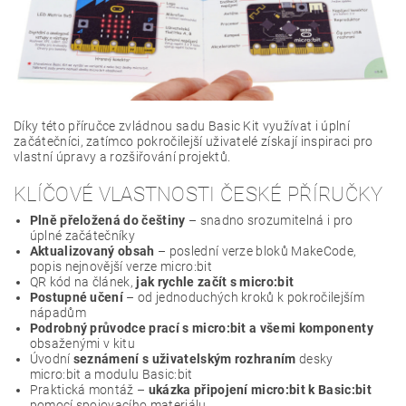
Díky této příručce zvládnou sadu Basic Kit využívat i úplní
začátečníci, zatímco pokročilejší uživatelé získají inspiraci pro
vlastní úpravy a rozšiřování projektů.
KLÍČOVÉ VLASTNOSTI ČESKÉ PŘÍRUČKY
Plně přeložená do češtiny
– snadno srozumitelná i pro
úplné začátečníky
Aktualizovaný obsah
– poslední verze bloků MakeCode,
popis nejnovější verze micro:bit
QR kód na článek,
jak rychle začít s micro:bit
Postupné učení
– od jednoduchých kroků k pokročilejším
nápadům
Podrobný průvodce prací s micro:bit a všemi komponenty
obsaženými v kitu
Úvodní
seznámení s uživatelským rozhraním
desky
micro:bit a modulu Basic:bit
Praktická montáž –
ukázka připojení micro:bit k Basic:bit
pomocí spojovacího materiálu