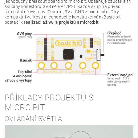
jednoduchý breakout board pro micro:bit. Obsahuje bzučák a tři
skupiny konektorů GVS (P0/P1/P2). Každá skupina přivádí
samostatně výstupy IO portu, 3V a GND z micro:bitu. Díky
kompaktní velikosti a jednoduché konstrukci vám Basic:bit
postačí k
realizaci až 98 % projektů s micro:bit
.
PŘÍKLADY PROJEKTŮ S
MICRO:BIT
OVLÁDÁNÍ SVĚTLA