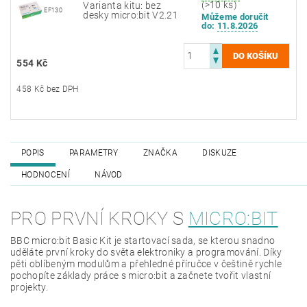
(>10 ks)
Varianta kitu: bez
EF130
desky micro:bit V2.21
Můžeme doručit
do:
11.8.2026
554 Kč
458 Kč bez DPH
POPIS
PARAMETRY
ZNAČKA
DISKUZE
HODNOCENÍ
NÁVOD
PRO PRVNÍ KROKY S
MICRO:BIT
BBC micro:bit Basic Kit je startovací sada, se kterou snadno
uděláte první kroky do světa elektroniky a programování. Díky
pěti oblíbeným modulům a přehledné příručce v češtině rychle
pochopíte základy práce s micro:bit a začnete tvořit vlastní
projekty.