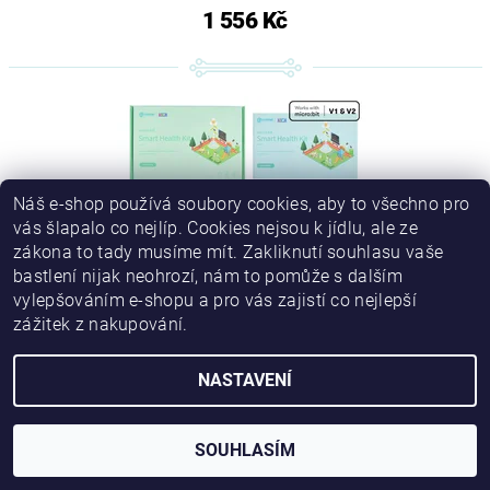
1 556 Kč
Náš e-shop používá soubory cookies, aby to všechno pro
vás šlapalo co nejlíp. Cookies nejsou k jídlu, ale ze
zákona to tady musíme mít. Zakliknutí souhlasu vaše
bastlení nijak neohrozí, nám to pomůže s dalším
vylepšováním e-shopu a pro vás zajistí co nejlepší
zážitek z nakupování.
MICRO:BIT KIT PRO PÉČI O ZDRAVÍ (BEZ MICRO:BIT)
NASTAVENÍ
1 584 Kč
SOUHLASÍM