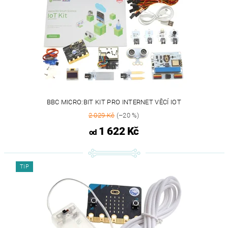
BBC MICRO:BIT KIT PRO INTERNET VĚCÍ IOT
2 029 Kč
(–20 %)
1 622 Kč
od
TIP