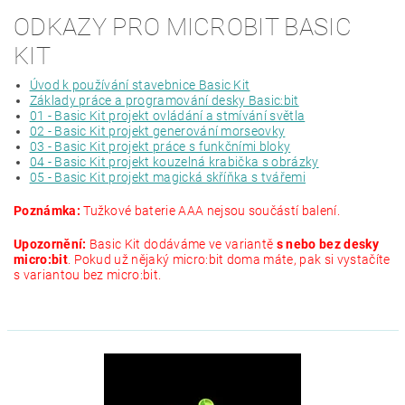
ODKAZY PRO MICROBIT BASIC
KIT
Úvod k používání stavebnice Basic Kit
Základy práce a programování desky Basic:bit
01 - Basic Kit projekt ovládání a stmívání světla
02 - Basic Kit projekt generování morseovky
03 - Basic Kit projekt práce s funkčními bloky
04 - Basic Kit projekt kouzelná krabička s obrázky
05 - Basic Kit projekt magická skříňka s tvářemi
Poznámka:
Tužkové baterie AAA nejsou součástí balení.
Upozornění:
Basic Kit dodáváme ve variantě
s nebo bez desky
micro:bit
. Pokud už nějaký micro:bit doma máte, pak si vystačíte
s variantou bez micro:bit.