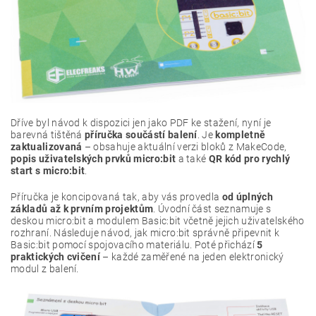
Dříve byl návod k dispozici jen jako PDF ke stažení, nyní je
barevná tištěná
příručka součástí balení
. Je
kompletně
zaktualizovaná
– obsahuje aktuální verzi bloků z MakeCode,
popis uživatelských prvků micro:bit
a také
QR kód pro rychlý
start s micro:bit
.
Příručka je koncipovaná tak, aby vás provedla
od úplných
základů až k prvním projektům
. Úvodní část seznamuje s
deskou micro:bit a modulem Basic:bit včetně jejich uživatelského
rozhraní. Následuje návod, jak micro:bit správně připevnit k
Basic:bit pomocí spojovacího materiálu. Poté přichází
5
praktických cvičení
– každé zaměřené na jeden elektronický
modul z balení.