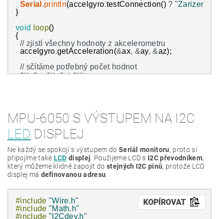
Serial
.
println
(
accelgyro
.
testConnection
(
)
?
"Zarizeni f
}
void
loop
(
)
{
// zjistí všechny hodnoty z akcelerometru
accelgyro
.
getAcceleration
(
&
ax
,
&
ay
,
&
az
)
;
// sčítáme potřebný počet hodnot
ax_p
=
ax_p
+
ax
;
ay_p
=
ay_p
+
ay
;
az_p
=
az_p
+
az
;
// pocitadlo mereni
counter
++
;
MPU-6050 S VÝSTUPEM NA I2C
// az bude mereni counter_w (100), tak:  
LED
DISPLEJ
if
(
counter
==
counter_w
)
{
Ne každý se spokojí s výstupem do
Seriál monitoru
, proto si
//zjistíme průmerné hodnoty
připojíme také
LCD
displej
. Použijeme LCD s
I2C převodníkem
,
x
=
ax_p
/
counter
;
který můžeme klidně zapojit do
stejných I2C pinů
, protože LCD
y
=
ay_p
/
counter
;
displej má
definovanou adresu
.
z
=
az_p
/
counter
;
// vypočteme sklon a náklon [°]
angle_x
=
atan2
(
x
,
sqrt
(
square
(
y
)
+
square
(
z
)
)
)
/
(
pi
/
180
#include
"Wire.h"
KOPÍROVAT
angle_y
=
atan2
(
y
,
sqrt
(
square
(
x
)
+
square
(
z
)
)
)
/
(
pi
/
180
#include
"Math.h"
angle_z
=
atan2
(
z
,
sqrt
(
square
(
x
)
+
square
(
y
)
)
)
/
(
pi
/
180
#include
"I2Cdev.h"