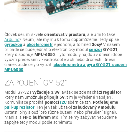
Člověk se umí skvěle
orientovat v prostoru
, ale umí to také
Arduino
? Neumí, ale my mu k tomu dopomůžeme. Tedy spíše
gyroskop
a
akcelerometr
v jednom, a to hned
3osý
! V našem
případě se bude jednat o elektronický modul
senzor
GY-521
,
který disponuje
MPU-6050
. Tyto moduly najdou v dnešní době
využití především v kvadrokoptérách nebo dronech. Dnešní
článek bude celý o využití
akcelerometru a gyra GY-521 s čipem
MPU6050
.
ZAPOJENÍ GY-521
Modul GY-521
vyžaduje 3,3V
, avšak se zde nachází
regulátor
,
který nám umožnuje
připojit 5V
, tím je vyřešené napájení.
Komunikace probíhá
pomocí
I2C
sběrnice tzn.
Potřebujeme
pull-up rezistor
. Ten je však už také
zabudovaný v modulu
.
Ostatní piny slouží pro různé buzení, nebo přerušení signálu,
hraní si s
FIFO bufferem
atd. Tím se my zabývat nebudeme,
zapojte tedy modul podle schématu.