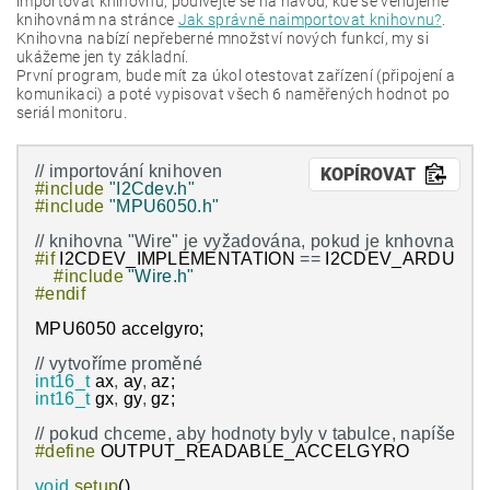
importovat knihovnu, podívejte se na návod, kde se věnujeme
knihovnám na stránce
Jak správně naimportovat knihovnu?
.
Knihovna nabízí nepřeberné množství nových funkcí, my si
ukážeme jen ty základní.
První program, bude mít za úkol otestovat zařízení (připojení a
komunikaci) a poté vypisovat všech 6 naměřených hodnot po
seriál monitoru.
// importování knihoven
KOPÍROVAT
#include
"I2Cdev.h"
#include
"MPU6050.h"
// knihovna "Wire" je vyžadována, pokud je knhovna I
#if
I2CDEV_IMPLEMENTATION
==
I2CDEV_ARDUINO
#include
"Wire.h"
#endif
MPU6050
accelgyro
;
// vytvoříme proměné
int16_t
ax
,
ay
,
az
;
int16_t
gx
,
gy
,
gz
;
// pokud chceme, aby hodnoty byly v tabulce, napíšeme:
#define
OUTPUT_READABLE_ACCELGYRO
void
setup
(
)