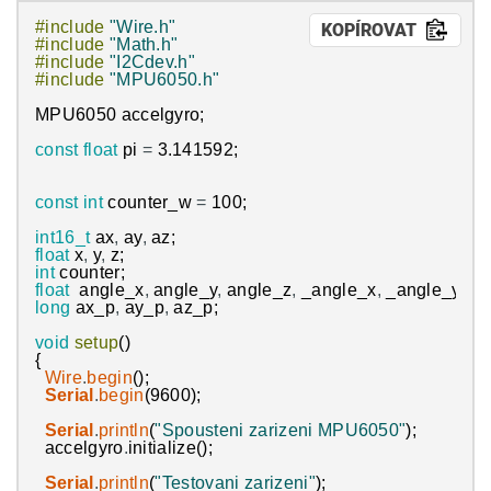
#include
"Wire.h"
KOPÍROVAT
#include
"Math.h"
#include
"I2Cdev.h"
#include
"MPU6050.h"
MPU6050
accelgyro
;
const
float
pi
=
3.141592
;
const
int
counter_w
=
100
;
int16_t
ax
,
ay
,
az
;
float
x
,
y
,
z
;
int
counter
;
float
angle_x
,
angle_y
,
angle_z
,
_angle_x
,
_angle_y
,
_a
long
ax_p
,
ay_p
,
az_p
;
void
setup
(
)
{
Wire
.
begin
(
)
;
Serial
.
begin
(
9600
)
;
Serial
.
println
(
"Spousteni zarizeni MPU6050"
)
;
accelgyro
.
initialize
(
)
;
Serial
.
println
(
"Testovani zarizeni"
)
;