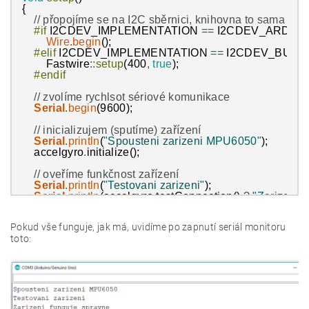
{
// přopojíme se na I2C sběrnici, knihovna to sama neu
#if
I2CDEV_IMPLEMENTATION
==
I2CDEV_ARDUI
Wire
.
begin
(
)
;
#elif
I2CDEV_IMPLEMENTATION
==
I2CDEV_BUILT
Fastwire
:
:
setup
(
400
,
true
)
;
#endif
// zvolíme rychlsot sériové komunikace
Serial
.
begin
(
9600
)
;
// inicializujem (sputíme) zařízení
Serial
.
println
(
"Spousteni zarizeni MPU6050"
)
;
accelgyro
.
initialize
(
)
;
// oveříme funkčnost zařízení
Serial
.
println
(
"Testovani zarizeni"
)
;
Serial
.
println
(
accelgyro
.
testConnection
(
)
?
"Zarizeni 
}
Pokud vše funguje, jak má, uvidíme po zapnutí seriál monitoru
void
loop
(
)
{
toto:
// přečteme neupravená data ze senzoru
accelgyro
.
getMotion6
(
&
ax
,
&
ay
,
&
az
,
&
gx
,
&
gy
,
&
gz
)
;
// jelikož jsme si na 17. řádku nastavili "READABLE"
#ifdef
OUTPUT_READABLE_ACCELGYRO
// vypíšeme hodnoty po sériové lince
// "/t" zalamuje řádek