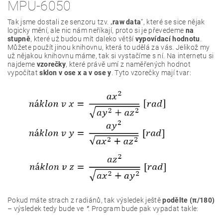
Serial
.
print
(
"\n"
)
;
MPU-6050
}
Tak jsme dostali ze senzoru tzv. „
raw data
“, které se sice nějak
void
loop
(
)
logicky mění, ale nic nám neříkají, proto si je převedeme
na
{
stupně
, které už budou mít daleko větší
vypovídací hodnotu
.
// sem nic nepíšeme
Můžete použít jinou knihovnu, která to udělá za vás. Jelikož my
}
už nějakou knihovnu máme, tak si vystačíme s ní. Na internetu si
najdeme
vzorečky
, které právě umí z naměřených hodnot
vypočítat
sklon v ose x a v ose y
. Tyto vzorečky mají tvar:
Pokud máte strach z radiánů, tak výsledek ještě
podělte (π/180)
– výsledek tedy bude ve
°
. Program bude pak vypadat takle: