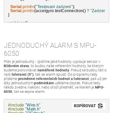
Serial
.
println
(
"Testovani zarizeni"
)
;
Serial
.
println
(
accelgyro
.
testConnection
(
)
?
"Zarizeni f
}
void
loop
(
)
{
accelgyro
.
getAcceleration
(
&
ax
,
&
ay
,
&
az
)
;
ax_p
=
ax_p
+
ax
;
ay_p
=
ay_p
+
ay
;
JEDNODUCHÝ ALARM S MPU-
az_p
=
az_p
+
az
;
6050
counter
++
;
Plán je jednoduchý - zjistíme jaké hodnoty vypisuje senzor v
if
(
counter
==
counter_w
)
klidovém stavu
, to budou naše referenční hodnoty, ke kterým
{
budeme porovnávat
naměřené hodnoty
. Pokud se budou lišit o
x
=
ax_p
/
counter
;
naši
toleranci (5°)
, tak se alarm spustí. Do programu tedy
y
=
ay_p
/
counter
;
přidáme
proměnné referenčních hodnot a toleranci
, pak už jen
z
=
az_p
/
counter
;
díky jednoduchým
podmínkám
uděláme zbytek. Pokud tedy
někdo zvedne, nakloní, nebo otočí předmět, ve kterém je
angle_x
=
atan2
(
x
,
sqrt
(
square
(
y
)
+
square
(
z
)
MPU-
)
)
/
(
pi
/
180
angle_y
=
atan2
(
y
,
sqrt
(
square
(
x
)
+
square
(
z
)
)
)
/
(
pi
/
180
6050
, tak se sepne alarm.
angle_z
=
atan2
(
z
,
sqrt
(
square
(
x
)
+
square
(
y
)
)
)
/
(
pi
/
180
counter
=
0
;
#include
"Wire.h"
KOPÍROVAT
ax_p
=
0
;
#include
"Math.h"
ay_p
=
0
;