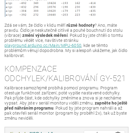
Serial
.
print
(
"a|g:\t"
)
;
Serial
.
print
(
ax
)
;
Serial
.
print
(
"\t"
)
;
Serial
.
print
(
ay
)
;
Serial
.
print
(
"\t"
)
;
Serial
.
print
(
az
)
;
Serial
.
print
(
"\t"
)
;
Serial
.
print
(
gx
)
;
Serial
.
print
(
"\t"
)
;
Zdá se vám, že čidlo v klidu měří
různé hodnoty
? Ano, máte
Serial
.
print
(
gy
)
;
Serial
.
print
(
"\t"
)
;
pravdu. Čidlo je neskutečně citlivé a pouhé bouchnutí do stolu
Serial
.
println
(
gz
)
;
(vibrace)
změní výsledek měření
. Pokud by jste chtěli o tomtu
#endif
problému vědět více, navštivte stránku
}
playground.arduino.cc/Main/MPU-6050
, kde se těmto
problémům věnují dopodrobna. My si alespoň ukážeme, jak čidlo
kalibrovat.
KOMPENZACE
ODCHYLEK/KALIBROVÁNÍ GY-521
Kalibrace samozřejmě probíhá pomocí programu. Program
otestuje funkčnost zařízení, poté vypíše nastavené odchylky.
Pak přijde část, kde odchylky změníme a znova si je necháme
vypsat. Aby jste v seriál monitoru viděli změnu,
zapněte ho ještě
před náhráním programu
. Pokud by jste program nahráli a až
pak otevřeli seriál monitor (program by proběhl 2x), tak už byste
změnu neviděli.