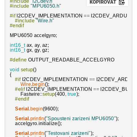
#include
"I2Cdev.h"
KOPÍROVAT
#include
"MPU6050.h"
#if
I2CDEV_IMPLEMENTATION
==
I2CDEV_ARDUINO
#include
"Wire.h"
#endif
MPU6050
accelgyro
;
int16_t
ax
,
ay
,
az
;
int16_t
gx
,
gy
,
gz
;
#define
OUTPUT_READABLE_ACCELGYRO
void
setup
(
)
{
#if
I2CDEV_IMPLEMENTATION
==
I2CDEV_ARDUI
Wire
.
begin
(
)
;
#elif
I2CDEV_IMPLEMENTATION
==
I2CDEV_BUILT
Fastwire
:
:
setup
(
400
,
true
)
;
#endif
Serial
.
begin
(
9600
)
;
Serial
.
println
(
"Spousteni zarizeni MPU6050"
)
;
accelgyro
.
initialize
(
)
;
Serial
.
println
(
"Testovani zarizeni"
)
;