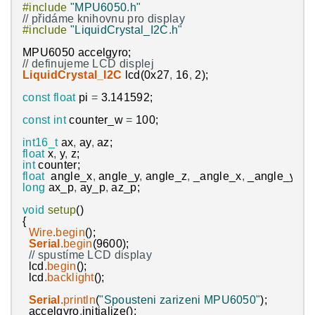
#include
"MPU6050.h"
// vynulujeme hodnoty    
// přidáme knihovnu pro display
counter
=
0
;
#include
"LiquidCrystal_I2C.h"
ax_p
=
0
;
ay_p
=
0
;
MPU6050
accelgyro
;
az_p
=
0
;
// definujeme LCD displej
LiquidCrystal_I2C
lcd
(
0x27
,
16
,
2
)
;
// hodnoty si vypíšme do portu  
Serial
.
print
(
angle_x
)
;
Serial
.
print
(
"\t"
)
;
const
float
pi
=
3.141592
;
Serial
.
print
(
angle_y
)
;
Serial
.
print
(
"\t"
)
;
Serial
.
println
(
angle_z
)
;
const
int
counter_w
=
100
;
}
}
int16_t
ax
,
ay
,
az
;
float
x
,
y
,
z
;
int
counter
;
float
angle_x
,
angle_y
,
angle_z
,
_angle_x
,
_angle_y
,
_a
long
ax_p
,
ay_p
,
az_p
;
void
setup
(
)
{
Wire
.
begin
(
)
;
Serial
.
begin
(
9600
)
;
// spustíme LCD display
lcd
.
begin
(
)
;
lcd
.
backlight
(
)
;
Serial
.
println
(
"Spousteni zarizeni MPU6050"
)
;
accelgyro
.
initialize
(
)
;