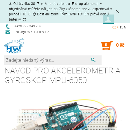
⚠️ Od čtvrtku 30. 7. máme dovolenou. E-shop ale nespí –
objednávat můžete dál, jen balíčky začneme znovu expedovat v
pondělí 10. 8. 😊 Bastlení zdar! Tým HWKITCHEN právě dobíjí
baterky. 😎
+420 777 349 252
CZK
EUR
INFO@HWKITCHEN.CZ
0
0 Kč
NÁVOD PRO AKCELEROMETR A
GYROSKOP MPU-6050