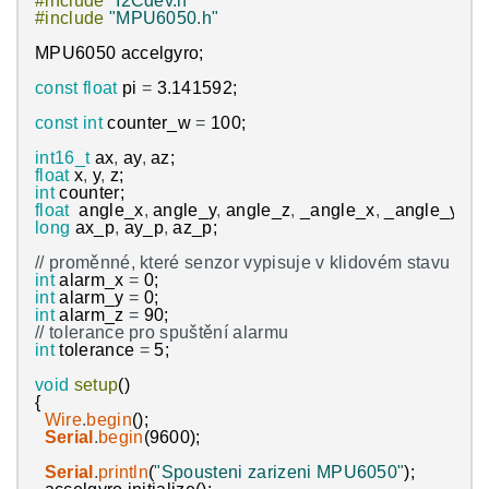
#include
"I2Cdev.h"
az_p
=
0
;
#include
"MPU6050.h"
// před novým výpisem, ten starý smažeme
MPU6050
accelgyro
;
lcd
.
clear
(
)
;
// zobrazíme nový výpis
const
float
pi
=
3.141592
;
lcd
.
print
(
angle_x
)
;
lcd
.
print
(
" "
)
;
const
int
counter_w
=
100
;
lcd
.
print
(
angle_y
)
;
lcd
.
print
(
" "
)
;
int16_t
ax
,
ay
,
az
;
lcd
.
print
(
angle_z
)
;
float
x
,
y
,
z
;
delay
(
500
)
;
int
counter
;
}
float
angle_x
,
angle_y
,
angle_z
,
_angle_x
,
_angle_y
,
_a
}
long
ax_p
,
ay_p
,
az_p
;
// proměnné, které senzor vypisuje v klidovém stavu
int
alarm_x
=
0
;
int
alarm_y
=
0
;
int
alarm_z
=
90
;
// tolerance pro spuštění alarmu
int
tolerance
=
5
;
void
setup
(
)
{
Wire
.
begin
(
)
;
Serial
.
begin
(
9600
)
;
Serial
.
println
(
"Spousteni zarizeni MPU6050"
)
;