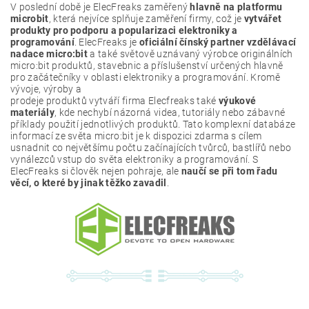
V poslední době je ElecFreaks zaměřený
hlavně na platformu
microbit
, která nejvíce splňuje zaměření firmy, což je
vytvářet
produkty pro podporu a popularizaci elektroniky a
programování
. ElecFreaks je
oficiální čínský partner vzdělávací
nadace micro:bit
a také světově uznávaný výrobce originálních
micro:bit produktů, stavebnic a příslušenství určených hlavně
pro začátečníky v oblasti elektroniky a programování. Kromě
vývoje, výroby a
prodeje produktů vytváří firma Elecfreaks také
výukové
materiály
, kde nechybí názorná videa, tutoriály nebo zábavné
příklady použití jednotlivých produktů. Tato komplexní databáze
informací ze světa micro:bit je k dispozici zdarma s cílem
usnadnit co největšímu počtu začínajících tvůrců, bastlířů nebo
vynálezců vstup do světa elektroniky a programování. S
ElecFreaks si člověk nejen pohraje, ale
naučí se při tom řadu
věcí, o které by jinak těžko zavadil
.