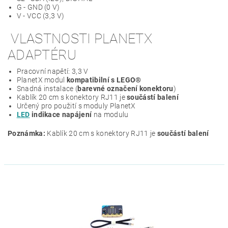
G - GND (0 V)
V - VCC (3,3 V)
VLASTNOSTI PLANETX
ADAPTÉRU
Pracovní napětí: 3,3 V
PlanetX modul
kompatibilní s LEGO®
Snadná instalace (
barevné označení konektoru
)
Kablík 20 cm s konektory RJ11 je
součástí balení
Určený pro použití s moduly PlanetX
LED
indikace napájení
na modulu
Poznámka:
Kablík 20 cm s konektory RJ11 je
součástí balení