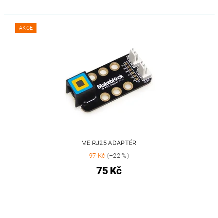
AKCE
ME RJ25 ADAPTÉR
97 Kč
(–22 %)
75 Kč