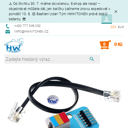
⚠️ Od čtvrtku 30. 7. máme dovolenou. E-shop ale nespí –
objednávat můžete dál, jen balíčky začneme znovu expedovat v
pondělí 10. 8. 😊 Bastlení zdar! Tým HWKITCHEN právě dobíjí
baterky. 😎
+420 777 349 252
CZK
EUR
INFO@HWKITCHEN.CZ
0
0 Kč