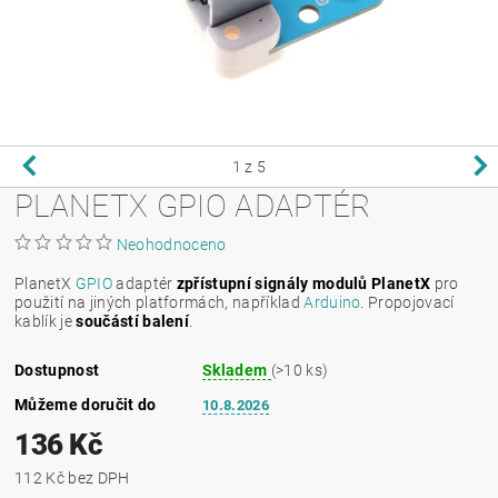
1
z 5
PLANETX GPIO ADAPTÉR
Neohodnoceno
PlanetX
GPIO
adaptér
zpřístupní signály modulů PlanetX
pro
použití na jiných platformách, například
Arduino
. Propojovací
kablík je
součástí balení
.
Dostupnost
Skladem
(>10 ks)
Můžeme doručit do
10.8.2026
136 Kč
112 Kč bez DPH