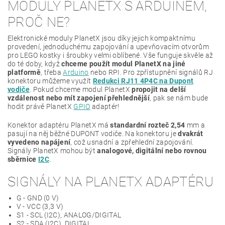
MODULY PLANETX S ARDUINEM,
PROČ NE?
Elektronické moduly PlanetX jsou díky jejich kompaktnímu
provedení, jednoduchému zapojování a upevňovacím otvorům
pro LEGO kostky i šroubky velmi oblíbené. Vše funguje skvěle až
do té doby, když
chceme použít modul PlanetX na jiné
platformě
, třeba
Arduino
nebo RPI. Pro zpřístupnění signálů RJ
konektoru můžeme využít
Redukci RJ11 4P4C na Dupont
vodiče
. Pokud chceme modul PlanetX
propojit na delší
vzdálenost nebo mít zapojení přehlednější
, pak se nám bude
hodit právě PlanetX
GPIO
adaptér!
Konektor adaptéru PlanetX má
standardní rozteč 2,54
mm a
pasují na něj běžné DUPONT vodiče. Na konektoru je
dvakrát
vyvedeno napájení
, což usnadní a zpřehlední zapojování.
Signály PlanetX mohou být
analogové, digitální nebo rovnou
sběrnice
I2C
.
SIGNÁLY NA PLANETX ADAPTÉRU
G - GND (0 V)
V - VCC (3,3 V)
S1 - SCL (I2C), ANALOG/DIGITAL
S2 - SDA (I2C), DIGITAL