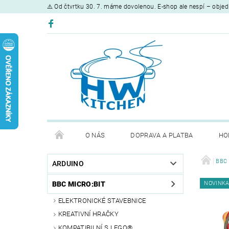
⚠️ Od čtvrtku 30. 7. máme dovolenou. E-shop ale nespí – objed
O NÁS
DOPRAVA A PLATBA
HO
BBC 
ARDUINO
BBC MICRO:BIT
NOVINK
ELEKTRONICKÉ STAVEBNICE
KREATIVNÍ HRAČKY
KOMPATIBILNÍ S LEGO®