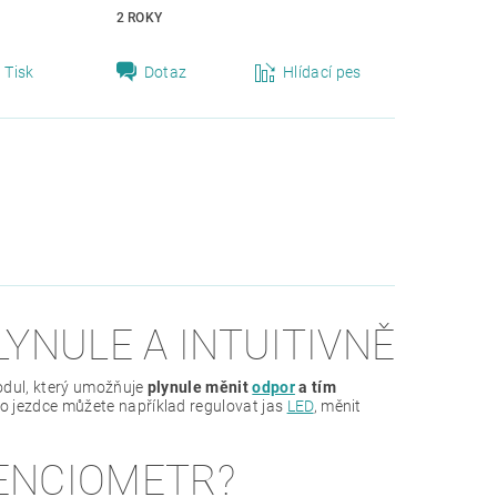
2 ROKY
Tisk
Dotaz
Hlídací pes
YNULE A INTUITIVNĚ
odul, který umožňuje
plynule měnit
odpor
a tím
 jezdce můžete například regulovat jas
LED
, měnit
ENCIOMETR?