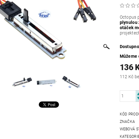
Octopus 
plynulou
otáček m
projektec
Dostupno
Můžeme d
136 
112
KÓD PROD
ZNAČKA
WEBOVÁ S
KATEGORI