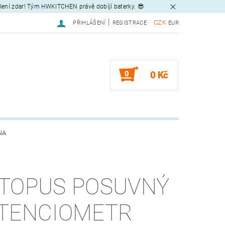
tlení zdar! Tým HWKITCHEN právě dobíjí baterky. 😎
|
CZK
PŘIHLÁŠENÍ
REGISTRACE
EUR
0
0 Kč
NA
TOPUS POSUVNÝ
TENCIOMETR