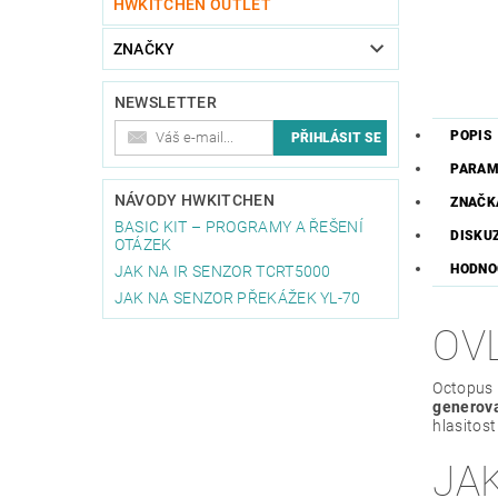
HWKITCHEN OUTLET
ZNAČKY
NEWSLETTER
POPIS
PARAM
NÁVODY HWKITCHEN
ZNAČK
BASIC KIT – PROGRAMY A ŘEŠENÍ
DISKU
OTÁZEK
HODNO
JAK NA IR SENZOR TCRT5000
JAK NA SENZOR PŘEKÁŽEK YL-70
OV
Octopus
generova
hlasitos
JA