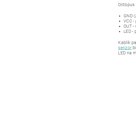
Octopus 
GND (z
VCC - 
OUT - 
LED - 
Kablík pa
senzor
:b
LED na m