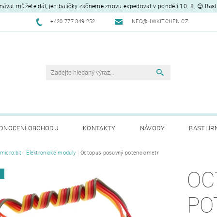
návat můžete dál, jen balíčky začneme znovu expedovat v pondělí 10. 8. 😊 Bas
+420 777 349 252
INFO@HWKITCHEN.CZ
DNOCENÍ OBCHODU
KONTAKTY
NÁVODY
BASTLÍR
micro:bit
Elektronické moduly
Octopus posuvný potenciometr
OC
A
PO