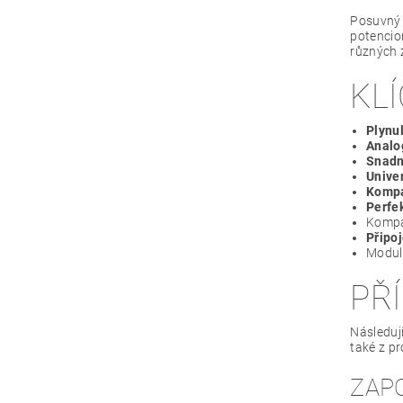
Posuvný 
potenciom
různých z
KL
Plynu
Analo
Snadn
Univer
Kompa
Perfe
Kompa
Připoj
Modul
PŘ
Následuj
také z p
ZAP