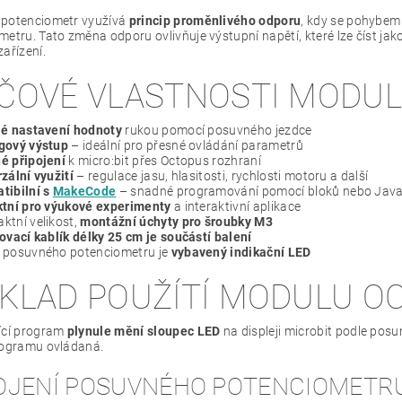
potenciometr využívá
princip proměnlivého odporu
, kdy se pohybem
etru. Tato změna odporu ovlivňuje výstupní napětí, které lze číst jak
ařízení.
ÍČOVÉ VLASTNOSTI MODU
lé nastavení hodnoty
rukou pomocí posuvného jezdce
gový výstup
– ideální pro přesné ovládání parametrů
é připojení
k micro:bit přes Octopus rozhraní
zální využití
– regulace jasu, hlasitosti, rychlosti motoru a další
tibilní s
MakeCode
– snadné programování pomocí bloků nebo Java
ktní pro výukové experimenty
a interaktivní aplikace
ktní velikost,
montážní úchyty pro šroubky M3
ovací kablík délky 25 cm je součástí balení
 posuvného potenciometru je
vybavený indikační LED
ÍKLAD POUŽÍTÍ MODULU O
ící program
plynule mění sloupec LED
na displeji microbit podle posu
rogramu ovládaná.
OJENÍ POSUVNÉHO POTENCIOMETR