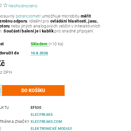
Neohodnoceno
posuvný
potenciometr
umožňuje microbitu
měřit
 změnu odporu
. Ideální pro
ovládání hlasitosti, jasu,
otoru
nebo jiných analogových veličin v interaktivních
h.
Součástí balení je i
kablík
pro snadné připojení.
st
Skladem
(>10 ks)
oručit do
10.8.2026
Kč
 Kč bez DPH
UKTU
EF530
ELECFREAKS
TRÁNKA ZNAČKY
ELECFREAKS.COM
E
ELEKTRONICKÉ MODULY