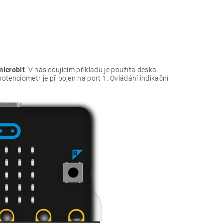
microbit
. V následujícím příkladu je použita deska
potenciometr je připojen na port 1. Ovládání indikační