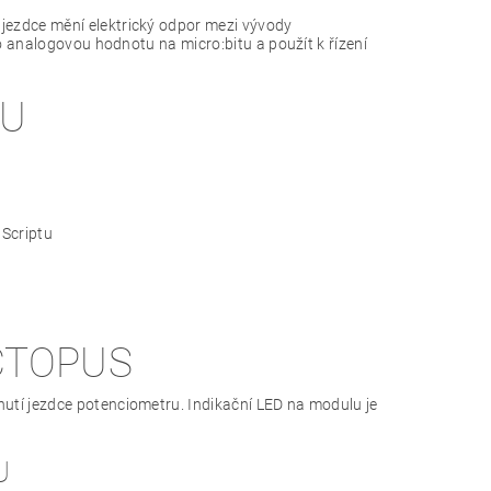
 jezdce mění elektrický odpor mezi vývody
o analogovou hodnotu na micro:bitu a použít k řízení
LU
Scriptu
CTOPUS
nutí jezdce potenciometru. Indikační LED na modulu je
U