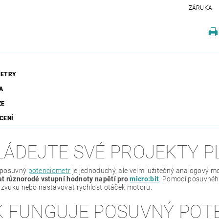
ZÁRUKA
ETRY
A
ZE
CENÍ
LÁDEJTE SVÉ PROJEKTY PL
 posuvný
potenciometr
je jednoduchý, ale velmi užitečný analogový m
t různorodé vstupní hodnoty napětí pro
micro:bit
. Pomocí posuvného
t zvuku nebo nastavovat rychlost otáček motoru.
K FUNGUJE POSUVNÝ POT