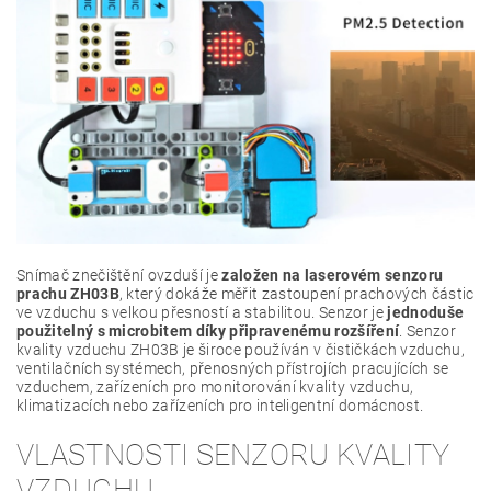
Snímač znečištění ovzduší je
založen na laserovém senzoru
prachu ZH03B
, který dokáže měřit zastoupení prachových částic
ve vzduchu s velkou přesností a stabilitou. Senzor je
jednoduše
použitelný s microbitem díky připravenému rozšíření
. Senzor
kvality vzduchu ZH03B je široce používán v čističkách vzduchu,
ventilačních systémech, přenosných přístrojích pracujících se
vzduchem, zařízeních pro monitorování kvality vzduchu,
klimatizacích nebo zařízeních pro inteligentní domácnost.
VLASTNOSTI SENZORU KVALITY
VZDUCHU