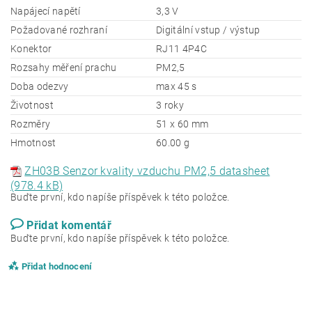
Napájecí napětí
3,3 V
Požadované rozhraní
Digitální vstup / výstup
Konektor
RJ11 4P4C
Rozsahy měření prachu
PM2,5
Doba odezvy
max 45 s
Životnost
3 roky
Rozměry
51 x 60 mm
Hmotnost
60.00 g
ZH03B Senzor kvality vzduchu PM2,5 datasheet
(978.4 kB)
Buďte první, kdo napíše příspěvek k této položce.
Přidat komentář
Buďte první, kdo napíše příspěvek k této položce.
Přidat hodnocení