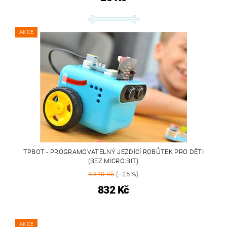
AKCE
TPBOT - PROGRAMOVATELNÝ JEZDÍCÍ ROBŮTEK PRO DĚTI
(BEZ MICRO:BIT)
1 110 Kč
(–25 %)
832 Kč
AKCE