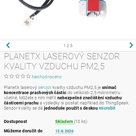
1
z 5
PLANETX LASEROVÝ SENZOR
KVALITY VZDUCHU PM2,5
Neohodnoceno
PlanetX laserový
senzor
kvality vzduchu PM2,5 je
snímač
koncentrace prachových částic
do velikosti 2,5 mikrometru
včetně. Můžete s ním měřit
nebezpečné znečištění vzduchu
částicemi prachu
a výsledky si posílat například do ThingSpeak.
Senzor kvality se dá
jednoduše použít s deskou
microbit
.
Dostupnost
Skladem
(10 ks)
Můžeme doručit do
12.8.2026