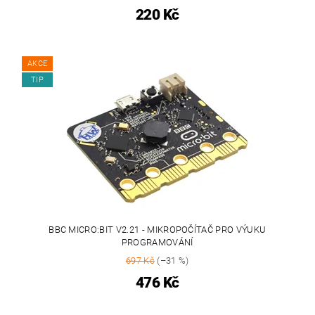
220 Kč
AKCE
TIP
BBC MICRO:BIT V2.21 - MIKROPOČÍTAČ PRO VÝUKU
PROGRAMOVÁNÍ
697 Kč
(–31 %)
476 Kč