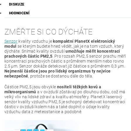
DISKUZE
HODNOCENÍ
ZMĚŘTE SI CO DÝCHÁTE
Senzor
kvality vzduchu je
kompaktní PlanetX elektronický
modul
se kterým budete hned vědět, jak je na tom vzduch, který
dýcháte. Snímač kvality ovzduší
umožňuje měřit koncentraci
prachových částic PM2,5
. Pro rozsah PM2,5 senzor prachu měří
koncentraci prachových částic s průměrem menším nebo rovno
2,5 μm. Senzor dokáže detekovat již částice s průměrem 0,3 μm.
Nejmenší částice jsou pro lidský organizmus ty nejvíce
nebezpečné
, protože se dostanou dále do těla.
Částice PM2,5 jsou obvykle
nositeli těžkých kovů a
mikroorganismů
a v ovzduší zůstávají po dlouhou dobu, což má
velký vliv na lidské zdraví a kvalitu atmosféry. PlanetX laserový
senzor kvality vzduchu PM2,5 je schopný detekovat koncentraci
částic v ovzduší kolem nás a také doplnit o údaje kvality
vzduchu data z meteostanice a podobně.