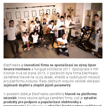
ElecFreaks je
inovativní firma se specializací na vývoj Open
Source Hardware
a funguje od března 2011. Spolupráce s HW
Kitchen trvá od srpna 2013. V počátcích byla firma Elecfreaks
zaměřená hlavně na vývoj desek, shieldů a rozšiřujících modulů
pro platformu Arduino. Řadu běžných Arduino věciček dokázali
zajímavě doplnit a zlepšit jejich parametry
.
V poslední době je ElecFreaks zaměřený
hlavně na platformu
microbit
, která nejvíce splňuje zaměření firmy, což je
vytvářet
produkty pro podporu a popularizaci elektroniky a
programování
. ElecFreaks je
oficiální čínský partner vzdělávací