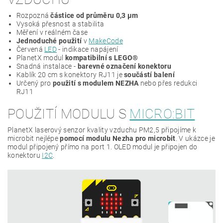
Rozpozná
částice od průměru 0,3 μm
Vysoká přesnost a stabilita
Měření v reálném čase
Jednoduché použití
v
MakeCode
Červená
LED
- indikace napájení
PlanetX modul
kompatibilní s LEGO®
Snadná instalace -
barevné označení konektoru
Kablík 20 cm s konektory RJ11 je
součástí balení
Určený pro
použití s modulem NEZHA
nebo přes redukci
RJ11
POUŽITÍ MODULU S
MICRO:BIT
PlanetX laserový senzor kvality vzduchu PM2,5 připojíme k
microbit nejlépe
pomocí modulu Nezha pro microbit
. V ukázce je
modul připojený přímo na port 1. OLED modul je připojen do
konektoru
I2C
.