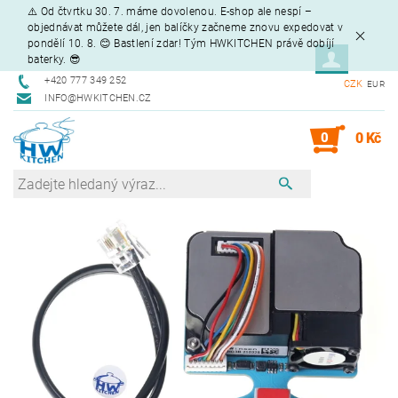
⚠️ Od čtvrtku 30. 7. máme dovolenou. E-shop ale nespí –
objednávat můžete dál, jen balíčky začneme znovu expedovat v
pondělí 10. 8. 😊 Bastlení zdar! Tým HWKITCHEN právě dobíjí
baterky. 😎
+420 777 349 252
CZK
EUR
INFO@HWKITCHEN.CZ
0
0 Kč