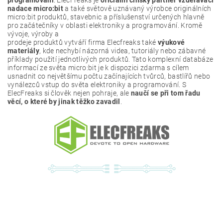
nadace micro:bit
a také světově uznávaný výrobce originálních
micro:bit produktů, stavebnic a příslušenství určených hlavně
pro začátečníky v oblasti elektroniky a programování. Kromě
vývoje, výroby a
prodeje produktů vytváří firma Elecfreaks také
výukové
materiály
, kde nechybí názorná videa, tutoriály nebo zábavné
příklady použití jednotlivých produktů. Tato komplexní databáze
informací ze světa micro:bit je k dispozici zdarma s cílem
usnadnit co největšímu počtu začínajících tvůrců, bastlířů nebo
vynálezců vstup do světa elektroniky a programování. S
ElecFreaks si člověk nejen pohraje, ale
naučí se při tom řadu
věcí, o které by jinak těžko zavadil
.