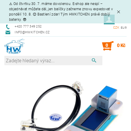
⚠️ Od čtvrtku 30. 7. máme dovolenou. E-shop ale nespí –
objednávat můžete dál, jen balíčky začneme znovu expedovat v
pondělí 10. 8. 😊 Bastlení zdar! Tým HWKITCHEN právě dobíjí
baterky. 😎
+420 777 349 252
CZK
EUR
INFO@HWKITCHEN.CZ
0
0 Kč