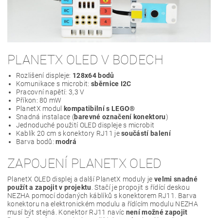
PLANETX OLED V BODECH
Rozlišení displeje:
128x64 bodů
Komunikace s microbit:
sběrnice I2C
Pracovní napětí: 3,3 V
Příkon: 80 mW
PlanetX modul
kompatibilní s LEGO®
Snadná instalace (
barevné označení konektoru
)
Jednoduché použití OLED displeje s microbit
Kablík 20 cm s konektory RJ11 je
součástí balení
Barva bodů:
modrá
ZAPOJENÍ PLANETX OLED
PlanetX OLED displej a další PlanetX moduly je
velmi snadné
použít a zapojit v projektu
. Stačí je propojit s řídící deskou
NEZHA pomocí dodaných káblíků s konektorem RJ11. Barva
konektoru na elektronickém modulu a řídícím modulu NEZHA
musí být stejná. Konektor RJ11 navíc
není možné zapojit