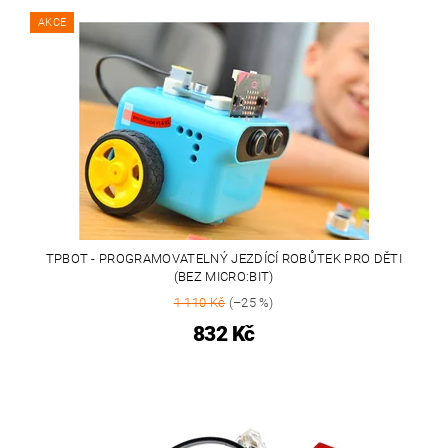
AKCE
TPBOT - PROGRAMOVATELNÝ JEZDÍCÍ ROBŮTEK PRO DĚTI
(BEZ MICRO:BIT)
1 110 Kč
(–25 %)
832 Kč