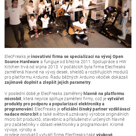
ElecFreaks je
inovativní firma se specializací na vývoj Open
Source Hardware
a funguje od března 2011. Spolupráce s HW
Kitchen trvá od srpna 2013. V počátcích byla firma Elecfreaks
zaměřená hlavně na vývoj desek, shieldů a rozšiřujících modulů
pro platformu Arduino. Řadu běžných Arduino věciček dokázali
zajímavě doplnit a zlepšit jejich parametry
.
V poslední době je ElecFreaks zaměřený
hlavně na platformu
microbit
, která nejvíce splňuje zaměření firmy, což je
vytvářet
produkty pro podporu a popularizaci elektroniky a
programování
. ElecFreaks je
oficiální čínský partner vzdělávací
nadace micro:bit
a také světově uznávaný výrobce originálních
micro:bit produktů, stavebnic a příslušenství určených hlavně
pro začátečníky v oblasti elektroniky a programování. Kromě
vývoje, výroby a
prodeje produktů vytváří firma Elecfreaks také
výukové