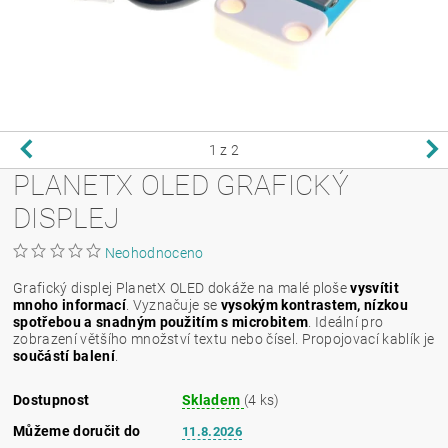
1
z 2
PLANETX OLED GRAFICKÝ
DISPLEJ
Neohodnoceno
Grafický displej PlanetX OLED dokáže na malé ploše
vysvítit
mnoho informací
. Vyznačuje se
vysokým kontrastem, nízkou
spotřebou a snadným použitím s microbitem
. Ideální pro
zobrazení většího množství textu nebo čísel. Propojovací kablík je
součástí balení
.
Dostupnost
Skladem
(4 ks)
Můžeme doručit do
11.8.2026