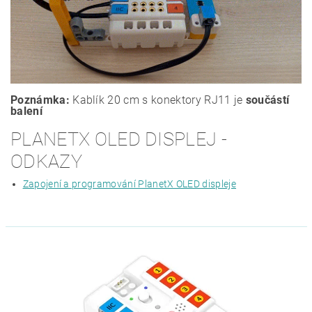
Poznámka:
Kablík 20 cm s konektory RJ11 je
součástí
balení
PLANETX OLED DISPLEJ -
ODKAZY
Zapojení a programování PlanetX OLED displeje