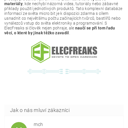
materiály
, kde nechybí názorná videa, tutoriály nebo zábavné
příklady použití jednotlivých produktů. Tato komplexní databáze
informací ze světa micro:bit je k dispozici zdarma s cílem
usnadnit co největšímu počtu začínajících tvůrců, bastlířů nebo
vynálezců vstup do světa elektroniky a programování. S
ElecFreaks si člověk nejen pohraje, ale
naučí se při tom řadu
věcí, o které by jinak těžko zavadil
.
mch