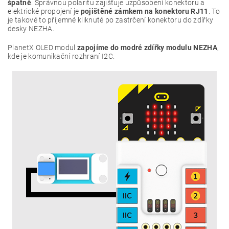
špatně
. Správnou polaritu zajišťuje uzpůsobení konektoru a
elektrické propojení je
pojištěné zámkem na konektoru RJ11
. To
je takové to příjemné kliknuté po zastrčení konektoru do zdířky
desky NEZHA.
PlanetX OLED modul
zapojíme do modré zdířky modulu NEZHA
,
kde je komunikační rozhraní I2C.