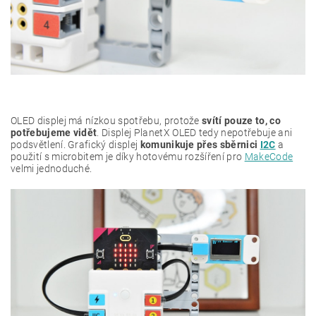
OLED displej má nízkou spotřebu, protože
svítí pouze to, co
potřebujeme vidět
. Displej PlanetX OLED tedy nepotřebuje ani
podsvětlení. Grafický displej
komunikuje přes sběrnici
I2C
a
použití s microbitem je díky hotovému rozšíření pro
MakeCode
velmi jednoduché.