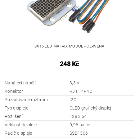
8X16 LED MATRIX MODUL - ČERVENÁ
248 Kč
Napájecí napětí
3,3 V
Konektor
RJ11 4P4C
Požadované rozhraní
I2C
Typ displeje
OLED grafický displej
Rozlišení
128 x 64
Velikost displeje
0,96 palce
Řadič displeje
SSD1306