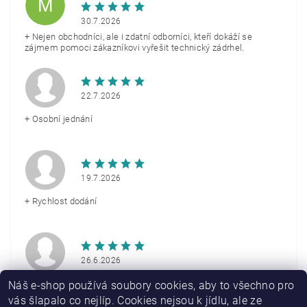
M
30.7.2026
+ Nejen obchodníci, ale i zdatní odborníci, kteří dokáží se
zájmem pomoci zákazníkovi vyřešit technický zádrhel.
22.7.2026
+ Osobní jednání
19.7.2026
+ Rychlost dodání
26.6.2026
+ Rychlé doručení
Náš e-shop používá soubory cookies, aby to všechno pro
vás šlapalo co nejlíp. Cookies nejsou k jídlu, ale ze