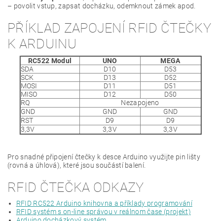
– povolit vstup, zapsat docházku, odemknout zámek apod.
PŘÍKLAD ZAPOJENÍ RFID ČTEČKY
K ARDUINU
RC522 Modul
UNO
MEGA
SDA
D10
D53
SCK
D13
D52
MOSI
D11
D51
MISO
D12
D50
RQ
Nezapojeno
GND
GND
GND
RST
D9
D9
3,3V
3,3V
3,3V
Pro snadné připojení čtečky k desce Arduino využijte pin lišty
(rovná a úhlová), které jsou součástí balení.
RFID ČTEČKA ODKAZY
RFID RC522 Arduino knihovna a příklady programování
RFID systém s on-line správou v reálnom čase (projekt)
Arduino docházkový systém