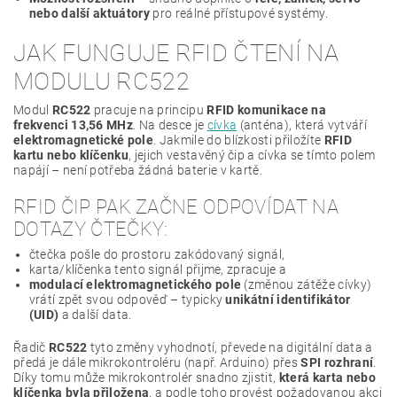
nebo další aktuátory
pro reálné přístupové systémy.
JAK FUNGUJE RFID ČTENÍ NA
MODULU RC522
Modul
RC522
pracuje na principu
RFID komunikace na
frekvenci 13,56 MHz
. Na desce je
cívka
(anténa), která vytváří
elektromagnetické pole
. Jakmile do blízkosti přiložíte
RFID
kartu nebo klíčenku
, jejich vestavěný čip a cívka se tímto polem
napájí – není potřeba žádná baterie v kartě.
RFID ČIP PAK ZAČNE ODPOVÍDAT NA
DOTAZY ČTEČKY:
čtečka pošle do prostoru zakódovaný signál,
karta/klíčenka tento signál přijme, zpracuje a
modulací elektromagnetického pole
(změnou zátěže cívky)
vrátí zpět svou odpověď – typicky
unikátní identifikátor
(UID)
a další data.
Řadič
RC522
tyto změny vyhodnotí, převede na digitální data a
předá je dále mikrokontroléru (např. Arduino) přes
SPI rozhraní
.
Díky tomu může mikrokontrolér snadno zjistit,
která karta nebo
klíčenka byla přiložena
, a podle toho provést požadovanou akci