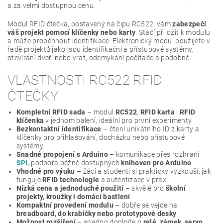
a za velmi dostupnou cenu.
Modul RFID čtečka, postavený na čipu RC522, vám
zabezpečí
váš projekt pomocí klíčenky nebo karty
. Stačí přiložit k modulu
a může proběhnout identifikace. Elektronický modul použijete v
řadě projektů jako jsou identifikační a přístupové systémy,
otevírání dveří nebo vrat, odemykání počítače a podobně.
VLASTNOSTI RC522 RFID
ČTEČKY
Kompletní RFID sada
– modul
RC522
,
RFID karta
i
RFID
klíčenka
v jednom balení, ideální pro první experimenty.
Bezkontaktní identifikace
– čtení unikátního ID z karty a
klíčenky pro přihlašování, docházku nebo přístupové
systémy.
Snadné propojení s Arduino
– komunikace přes rozhraní
SPI
, podpora běžně dostupných
knihoven pro Arduino
.
Vhodné pro výuku
– žáci a studenti si prakticky vyzkouší, jak
funguje
RFID technologie
a autentizace v praxi.
Nízká cena a jednoduché použití
– skvělé pro
školní
projekty, kroužky i domácí bastlení
.
Kompaktní provedení modulu
– dobře se vejde na
breadboard, do krabičky nebo prototypové desky
.
Možnost rozšíření
– snadno doplníte o
relé, zámek, servo