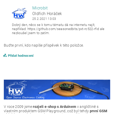
Microbit
OH
Oldřich Horáček
25.2.2021 13:03
Dobrý den, něco se k tomu tématu dá na internetu najít,
například: https://github.com/seasonedbits/pxt-rc522-
rfid
ale
nezkoušel jsem to zatím.
Buďte první, kdo napíše příspěvek k této položce.
Přidat hodnocení
V roce 2009 jsme
rozjeli e-shop s Arduinem
v angličtině s
vlastním produktem GSM Playground, což byl tehdy
první GSM