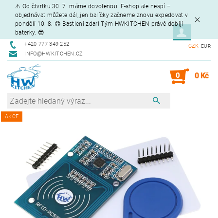
⚠️ Od čtvrtku 30. 7. máme dovolenou. E-shop ale nespí –
objednávat můžete dál, jen balíčky začneme znovu expedovat v
pondělí 10. 8. 😊 Bastlení zdar! Tým HWKITCHEN právě dobíjí
baterky. 😎
+420 777 349 252
CZK
EUR
INFO@HWKITCHEN.CZ
0
0 Kč
AKCE