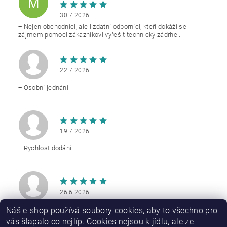
M
30.7.2026
+ Nejen obchodníci, ale i zdatní odborníci, kteří dokáží se
zájmem pomoci zákazníkovi vyřešit technický zádrhel.
22.7.2026
+ Osobní jednání
19.7.2026
+ Rychlost dodání
26.6.2026
+ Rychlé doručení
Náš e-shop používá soubory cookies, aby to všechno pro
vás šlapalo co nejlíp. Cookies nejsou k jídlu, ale ze