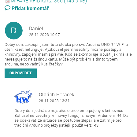
MIFARE RFID karta S50 (145.9 kB)
Přidat komentář
Daniel
D
28.11.2023 10:07
Dobrý den, zakoupil jsem tuto čtečku pro své
Arduino
UNO R4 WiFi a
čtení karet nefunguje. Vyzkoušel jsem všechny možné postupy a
knihovny, zapojení mám správně. Kód se zkompiluje, spustí jak má, ale
nereaguje to na žádnou kartu. Může být problém s tímto typem
arduina, nebo vadný kus čtečky?
ODPOVĚDĚT
Oldřich Horáček
OH
28.11.2023 13:31
Dobrý den, jedná se nejspíše o problém spojený s knihovnou.
Bohužel ne všechny knihovny fungují s novým Arduinem R4. Dá
se očekávat, že situace se postupně zlepší, ale zatím je pro
tradiční
Arduino
projekty jistější použít verzi R3.