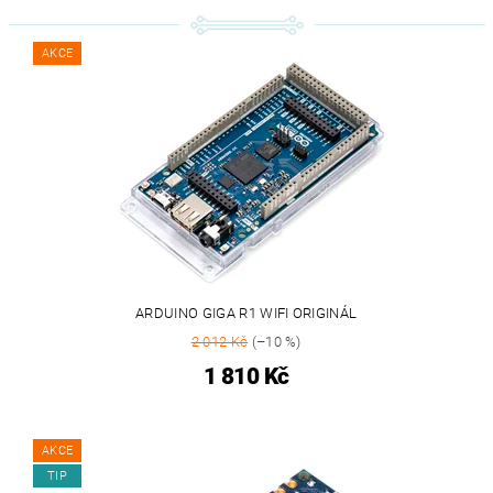
AKCE
ARDUINO GIGA R1 WIFI ORIGINÁL
2 012 Kč
(–10 %)
1 810 Kč
AKCE
TIP