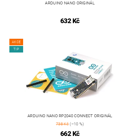
ARDUINO NANO ORIGINÁL
632 Kč
AKCE
TIP
ARDUINO NANO RP2040 CONNECT ORIGINÁL
738 Kč
(–10 %)
662 Kč