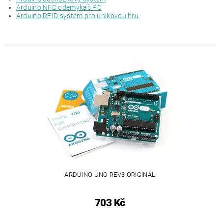
Arduino NFC odemykač PC
Arduino RFID systém pro únikovou hru
ARDUINO UNO REV3 ORIGINÁL
703 Kč