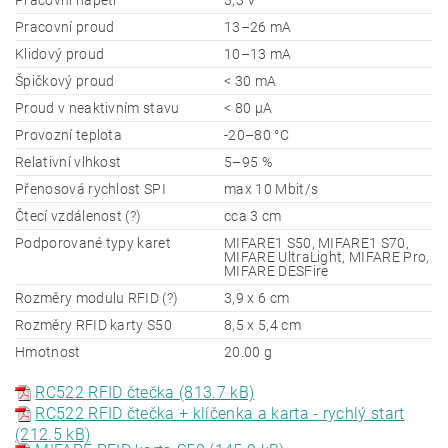
Pracovní napětí
3,3 V
Pracovní proud
13–26 mA
Klidový proud
10–13 mA
Špičkový proud
< 30 mA
Proud v neaktivním stavu
< 80 μA
Provozní teplota
-20–80 °C
Relativní vlhkost
5–95 %
Přenosová rychlost SPI
max 10 Mbit/s
Čtecí vzdálenost (?)
cca 3 cm
Podporované typy karet
MIFARE1 S50, MIFARE1 S70,
MIFARE UltraLight, MIFARE Pro,
MIFARE DESFire
Rozměry modulu RFID (?)
3,9 x 6 cm
Rozměry RFID karty S50
8,5 x 5,4 cm
Hmotnost
20.00 g
RC522 RFID čtečka (813.7 kB)
RC522 RFID čtečka + klíčenka a karta - rychlý start
(212.5 kB)