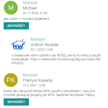
Microbit
M
Michael
24.12.2022 21:03
jde využít i v
microbit
projektech
ODPOVĚDĚT
Microbit
OH
Oldřich Horáček
30.1.2023 12:56
V
makecode
vidím rozšíření pro RC522, tak by to mělo jít použít.
Vyzkoušejte: https://makecode.
microbit
.org/pkg/joy-it/pxt-
rfid
-
mfrc522
Microbit
PK
Přemysl Kopecký
19.2.2021 12:50
Dobrý den, lze použít RC522
RFID
použít s Microbitem? Jsou pro
microbit
dostupné projekty pro RFID, například docházka? Děkuji.
ODPOVĚDĚT