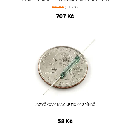
832 Kč
(–15 %)
707 Kč
JAZÝČKOVÝ MAGNETICKÝ SPÍNAČ
58 Kč