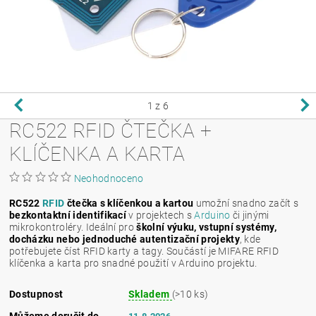
1
z 6
RC522 RFID ČTEČKA +
KLÍČENKA A KARTA
Neohodnoceno
RC522
RFID
čtečka s klíčenkou a kartou
umožní snadno začít s
bezkontaktní identifikací
v projektech s
Arduino
či jinými
mikrokontroléry. Ideální pro
školní výuku, vstupní systémy,
docházku nebo jednoduché autentizační projekty
, kde
potřebujete číst RFID karty a tagy. Součástí je MIFARE RFID
klíčenka a karta pro snadné použití v Arduino projektu.
Dostupnost
Skladem
(>10 ks)
Můžeme doručit do