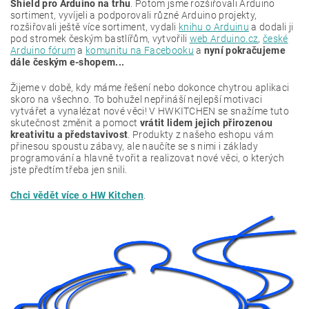
Shield pro Arduino na trhu
. Potom jsme rozšiřovali Arduino
sortiment, vyvíjeli a podporovali různé Arduino projekty,
rozšiřovali ještě více sortiment, vydali
knihu o Arduinu
a dodali ji
pod stromek českým bastlířům, vytvořili
web Arduino.cz
,
české
Arduino fórum
a
komunitu na Facebooku
a
nyní pokračujeme
dále českým e-shopem...
Žijeme v době, kdy máme řešení nebo dokonce chytrou aplikaci
skoro na všechno. To bohužel nepřináší nejlepší motivaci
vytvářet a vynalézat nové věci! V HWKITCHEN se snažíme tuto
skutečnost změnit a pomoct
vrátit lidem jejich přirozenou
kreativitu a představivost
. Produkty z našeho eshopu vám
přinesou spoustu zábavy, ale naučíte se s nimi i základy
programování a hlavně tvořit a realizovat nové věci, o kterých
jste předtím třeba jen snili.
Chci vědět více o HW Kitchen
.