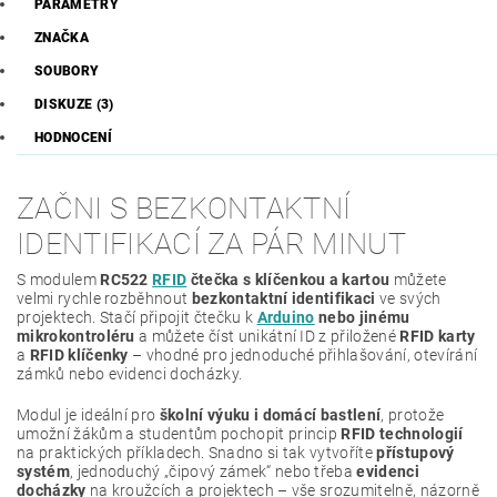
PARAMETRY
ZNAČKA
SOUBORY
DISKUZE (3)
HODNOCENÍ
ZAČNI S BEZKONTAKTNÍ
IDENTIFIKACÍ ZA PÁR MINUT
S modulem
RC522
RFID
čtečka s klíčenkou a kartou
můžete
velmi rychle rozběhnout
bezkontaktní identifikaci
ve svých
projektech. Stačí připojit čtečku k
Arduino
nebo jinému
mikrokontroléru
a můžete číst unikátní ID z přiložené
RFID karty
a
RFID klíčenky
– vhodné pro jednoduché přihlašování, otevírání
zámků nebo evidenci docházky.
Modul je ideální pro
školní výuku i domácí bastlení
, protože
umožní žákům a studentům pochopit princip
RFID technologií
na praktických příkladech. Snadno si tak vytvoříte
přístupový
systém
, jednoduchý „čipový zámek“ nebo třeba
evidenci
docházky
na kroužcích a projektech – vše srozumitelně, názorně