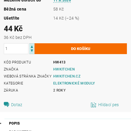
11.8.2026
Běžná cena
58 Kč
Ušetříte
14 Kč
(–24 %)
44 Kč
36 Kč bez DPH
KÓD PRODUKTU
HW413
ZNAČKA
HWKITCHEN
WEBOVÁ STRÁNKA ZNAČKY
HWKITCHEN.CZ
KATEGORIE
ELEKTRONICKÉ MODULY
ZÁRUKA
2 ROKY
Dotaz
Hlídací pes
POPIS