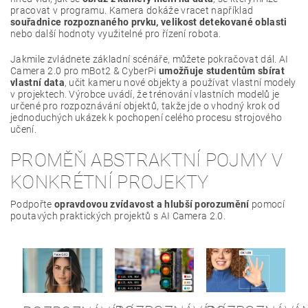
pracovat v programu. Kamera dokáže vracet například
souřadnice rozpoznaného prvku, velikost detekované oblasti
nebo další hodnoty využitelné pro řízení robota.
Jakmile zvládnete základní scénáře, můžete pokračovat dál. AI
Camera 2.0 pro mBot2 & CyberPi
umožňuje studentům sbírat
vlastní data
, učit kameru nové objekty a používat vlastní modely
v projektech. Výrobce uvádí, že trénování vlastních modelů je
určené pro rozpoznávání objektů, takže jde o vhodný krok od
jednoduchých ukázek k pochopení celého procesu strojového
učení.
PROMĚŇ ABSTRAKTNÍ POJMY V
KONKRÉTNÍ PROJEKTY
Podpořte
opravdovou zvídavost a hlubší porozumění
pomocí
poutavých praktických projektů s AI Camera 2.0.