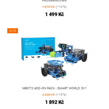
PROGRAMOVÁNÍ
1 670 Kč
(–10 %)
1 499 Kč
AKCE
MBOT2 ADD-ON PACK - SMART WORLD 3V1
2 226 Kč
(–15 %)
1 892 Kč