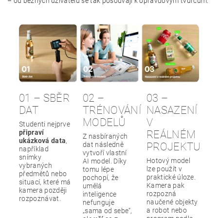
– od běžných uživatelů se tak posouvají k opravdovým tvůrcům.
01 – SBĚR
02 –
03 –
DAT
TRÉNOVÁNÍ
NASAZENÍ
MODELŮ
V
Studenti nejprve
připraví
REÁLNÉM
Z nasbíraných
ukázková data
,
dat následně
PROJEKTU
například
vytvoří vlastní
snímky
Hotový model
AI model. Díky
vybraných
lze použít v
tomu lépe
předmětů nebo
praktické úloze.
pochopí, že
situací, které má
Kamera pak
umělá
kamera později
rozpozná
inteligence
rozpoznávat.
naučené objekty
nefunguje
a robot nebo
„sama od sebe“,