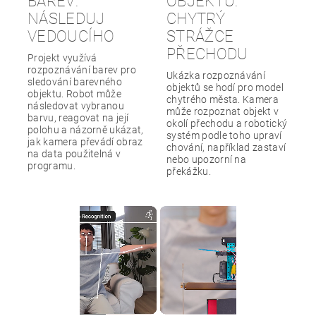
BAREV:
OBJEKTŮ:
NÁSLEDUJ
CHYTRÝ
VEDOUCÍHO
STRÁŽCE
PŘECHODU
Projekt využívá
rozpoznávání barev pro
Ukázka rozpoznávání
sledování barevného
objektů se hodí pro model
objektu. Robot může
chytrého města. Kamera
následovat vybranou
může rozpoznat objekt v
barvu, reagovat na její
okolí přechodu a robotický
polohu a názorně ukázat,
systém podle toho upraví
jak kamera převádí obraz
chování, například zastaví
na data použitelná v
nebo upozorní na
programu.
překážku.