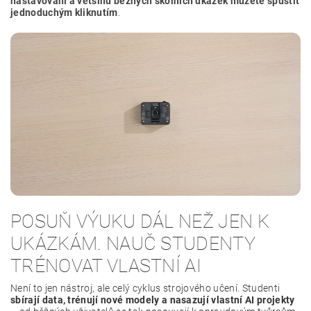
nastavování a většinu běžných školních ukázek můžete spustit
jednoduchým kliknutím
.
POSUŇ VÝUKU DÁL NEŽ JEN K
UKÁZKÁM. NAUČ STUDENTY
TRÉNOVAT VLASTNÍ AI
Není to jen nástroj, ale celý cyklus strojového učení. Studenti
sbírají data, trénují nové modely a nasazují vlastní AI projekty