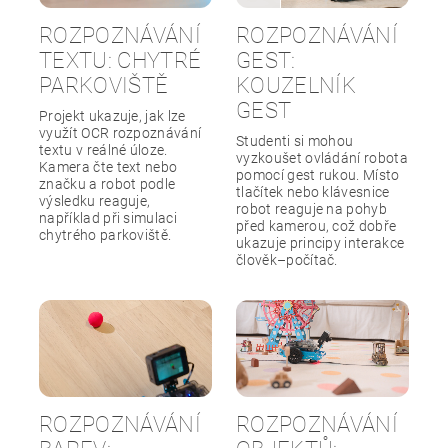
ROZPOZNÁVÁNÍ
ROZPOZNÁVÁNÍ
TEXTU: CHYTRÉ
GEST:
PARKOVIŠTĚ
KOUZELNÍK
GEST
Projekt ukazuje, jak lze
využít OCR rozpoznávání
Studenti si mohou
textu v reálné úloze.
vyzkoušet ovládání robota
Kamera čte text nebo
pomocí gest rukou. Místo
značku a robot podle
tlačítek nebo klávesnice
výsledku reaguje,
robot reaguje na pohyb
například při simulaci
před kamerou, což dobře
chytrého parkoviště.
ukazuje principy interakce
člověk–počítač.
ROZPOZNÁVÁNÍ
ROZPOZNÁVÁNÍ