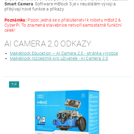
Smart Camera
. Software mBlock 5 je v neustálém vývoji a
přibývají nové funkce a příkazy.
Poznámka:
Pozor, jedná se o příslušenství k robotu mBot2 &
CyberPi. To znamená stavebnice netvoří samostatně funkční
celek!
AI CAMERA 2.0 ODKAZY
Makeblock Education – AI Camera 2.0 - stránka výrobce
Makeblock rozcestník pro uživatele - AI Camera 2.0
TIP