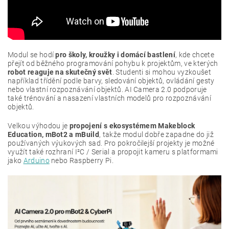
Modul se hodí
pro školy, kroužky i domácí bastlení
, kde chcete
přejít od běžného programování pohybu k projektům, ve kterých
robot reaguje na skutečný svět
. Studenti si mohou vyzkoušet
například třídění podle barvy, sledování objektů, ovládání gesty
nebo vlastní rozpoznávání objektů. AI Camera 2.0 podporuje
také trénování a nasazení vlastních modelů pro rozpoznávání
objektů.
Velkou výhodou je
propojení s ekosystémem Makeblock
Education, mBot2 a mBuild
, takže modul dobře zapadne do již
používaných výukových sad. Pro pokročilejší projekty je možné
využít také rozhraní I²C / Serial a propojit kameru s platformami
jako
Arduino
nebo Raspberry Pi.