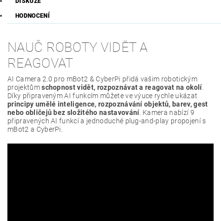
DISKUZE
HODNOCENÍ
NAUČ ROBOTY VIDĚT A
REAGOVAT
AI Camera 2.0 pro mBot2 & CyberPi přidá vašim robotickým
projektům
schopnost vidět, rozpoznávat a reagovat na okolí
.
Díky připraveným AI funkcím můžete ve výuce rychle ukázat
principy umělé inteligence, rozpoznávání objektů, barev, gest
nebo obličejů bez složitého nastavování
. Kamera nabízí 9
připravených AI funkcí a jednoduché plug-and-play propojení s
mBot2 a CyberPi.