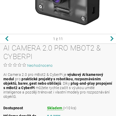
1
z 11
AI CAMERA 2.0 PRO MBOT2 &
CYBERPI
Neohodnoceno
AI Camera 2.0 pro mBot2 & CyberPi je
výukový AI kamerový
modul
pro
praktické projekty s robotikou, rozpoznáváním
objektů, barev, gest nebo obličejů
. Díky
plug-and-play propojení
s mBot2 a CyberPi
můžete rychle začít s výukou umělé
inteligence a později trénovat i vlastní modely pro rozpoznávání
objektů.
Dostupnost
Skladem
(>10 ks)
Můžeme doručit do