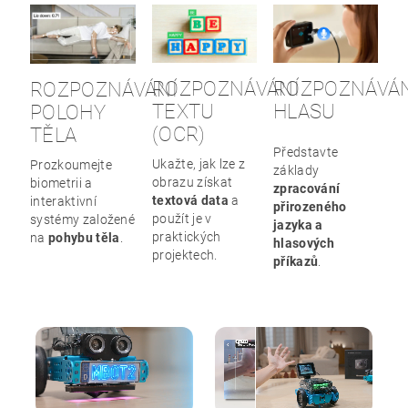
ROZPOZNÁVÁNÍ
ROZPOZNÁVÁ
ROZPOZNÁVÁNÍ
TEXTU
HLASU
POLOHY
(OCR)
TĚLA
Představte
Ukažte, jak lze z
Prozkoumejte
základy
obrazu získat
biometrii a
zpracování
textová data
a
interaktivní
přirozeného
použít je v
systémy založené
jazyka a
praktických
na
pohybu těla
.
hlasových
projektech.
příkazů
.