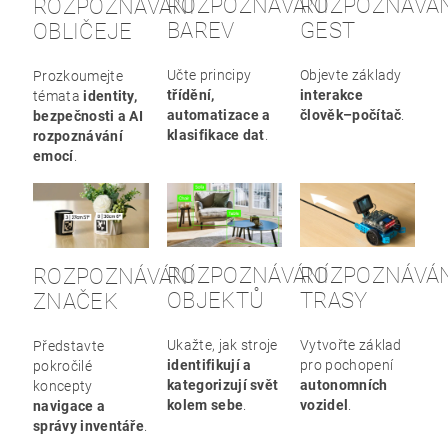
ROZPOZNÁVÁNÍ
ROZPOZNÁVÁ
ROZPOZNÁVÁNÍ
BAREV
GEST
OBLIČEJE
Učte principy
Objevte základy
Prozkoumejte
třídění,
interakce
témata
identity,
automatizace a
člověk–počítač
.
bezpečnosti a AI
klasifikace dat
.
rozpoznávání
emocí
.
ROZPOZNÁVÁNÍ
ROZPOZNÁVÁ
ROZPOZNÁVÁNÍ
OBJEKTŮ
TRASY
ZNAČEK
Ukažte, jak stroje
Vytvořte základ
Představte
identifikují a
pro pochopení
pokročilé
kategorizují svět
autonomních
koncepty
kolem sebe
.
vozidel
.
navigace a
správy inventáře
.