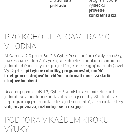
program podle
ale
učí se z
výsledku
příkladů
.
provede
konkrétní akci
.
PRO KOHO JE AI CAMERA 2.0
VHODNÁ
AI Camera 2.0 pro mBot2 & CyberPi se hodí pro školy, kroužky,
makerspace i domácí výuku, kde chcete robotiku posunout od
jednoduchého pohybu k projektům, které reagují na reálný svět.
Využijete ji
při výuce robotiky, programování, umělé
inteligence, strojového vidění, automatizace i základů
strojového učení
.
Díky propojení s mBot2, CyberPi a mBlockem můžete začít
jednoduše a postupně přidávat složitější úlohy. Studenti tak
neprogramují jen „robota, který jede dopředu“, ale robota, který
vidí, rozpoznává, rozhoduje se a reaguje
.
PODPORA V KAŽDÉM KROKU
VÝUKY