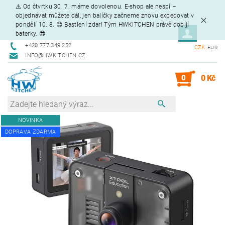
⚠️ Od čtvrtku 30. 7. máme dovolenou. E-shop ale nespí –
objednávat můžete dál, jen balíčky začneme znovu expedovat v
pondělí 10. 8. 😊 Bastlení zdar! Tým HWKITCHEN právě dobíjí
baterky. 😎
+420 777 349 252
CZK
EUR
INFO@HWKITCHEN.CZ
0
0 Kč
NOVINKA
DOPRAVA ZDARMA