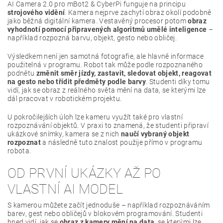
AI Camera 2.0 pro mBot2 & CyberPi funguje na principu
strojového vidění
. Kamera nejprve zachytí obraz okolí podobně
jako běžná digitální kamera. Vestavěný procesor potom
obraz
vyhodnotí pomocí připravených algoritmů umělé inteligence
–
například rozpozná barvu, objekt, gesto nebo obličej.
Výsledkem není jen samotná fotografie, ale hlavně informace
použitelná v programu. Robot tak může podle rozpoznaného
podnětu
změnit směr jízdy, zastavit, sledovat objekt, reagovat
na gesto nebo třídit předměty podle barvy
. Studenti díky tomu
vidí, jak se obraz z reálného světa mění na data, se kterými lze
dál pracovat v robotickém projektu.
U pokročilejších úloh lze kameru využít také pro vlastní
rozpoznávání objektů. V praxi to znamená, že studenti připraví
ukázkové snímky, kamera se z nich
naučí vybraný objekt
rozpoznat
a následně tuto znalost použije přímo v programu
robota.
OD PRVNÍ UKÁZKY AŽ PO
VLASTNÍ AI MODEL
S kamerou můžete začít jednoduše – například rozpoznáváním
barev, gest nebo obličejů v blokovém programování. Studenti
hned vidí, jak se
obraz z kamery mění na data
, se kterými lze