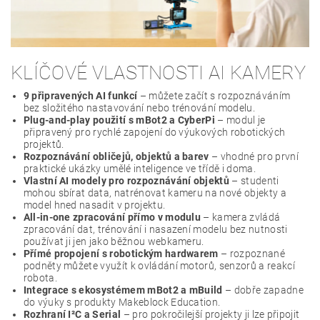
KLÍČOVÉ VLASTNOSTI AI KAMERY
9 připravených AI funkcí
– můžete začít s rozpoznáváním
bez složitého nastavování nebo trénování modelu.
Plug-and-play použití s mBot2 a CyberPi
– modul je
připravený pro rychlé zapojení do výukových robotických
projektů.
Rozpoznávání obličejů, objektů a barev
– vhodné pro první
praktické ukázky umělé inteligence ve třídě i doma.
Vlastní AI modely pro rozpoznávání objektů
– studenti
mohou sbírat data, natrénovat kameru na nové objekty a
model hned nasadit v projektu.
All-in-one zpracování přímo v modulu
– kamera zvládá
zpracování dat, trénování i nasazení modelu bez nutnosti
používat ji jen jako běžnou webkameru.
Přímé propojení s robotickým hardwarem
– rozpoznané
podněty můžete využít k ovládání motorů, senzorů a reakcí
robota.
Integrace s ekosystémem mBot2 a mBuild
– dobře zapadne
do výuky s produkty Makeblock Education.
Rozhraní I²C a Serial
– pro pokročilejší projekty ji lze připojit