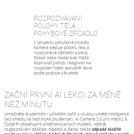
ROZPOZNÁVÁNÍ
POLOHY TĚLA:
POHYBOVÉ ZRCADLO
V projektu pohybové zrcadlo
kamera sleduje polohu těla a
rozpoznává základní postoj.
Robot nebo model pak může
kopírovat pohyb, reagovat na
rozpažení nebo spouštět akce
podle postoje uživatele.
ZAČNÍ PRVNÍ AI LEKCI ZA MÉNĚ
NEŽ MINUTU
Um
ožnět
e studentům i učitelům začít s výukou umělé inteligence
bez ohledu na technické zkušenosti. AI Camera 2.0 pro mBot2 &
CyberPi obsahuje 9 předtrénovaných modelů, vč
etně
rozpo
znávání obličeje, objektů a barev, takže
odpadá složité