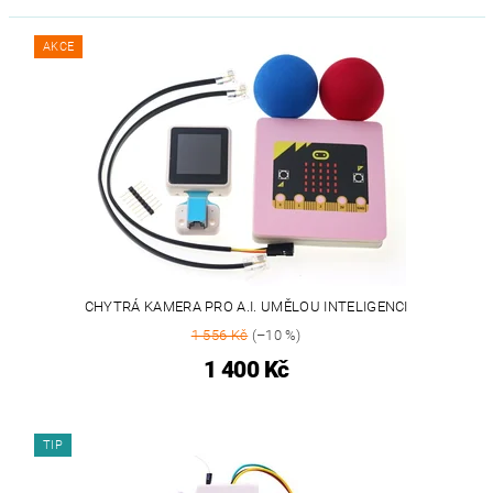
AKCE
CHYTRÁ KAMERA PRO A.I. UMĚLOU INTELIGENCI
1 556 Kč
(–10 %)
1 400 Kč
TIP