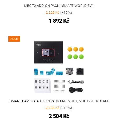
MBOT2 ADD-ON PACK - SMART WORLD 3V1
2 226 Kč
(–15 %)
1 892 Kč
AKCE
SMART CAMERA ADD-ON PACK PRO MBOT, MBOT2 & CYBERPI
2 783 Kč
(–10 %)
2 504 Kč