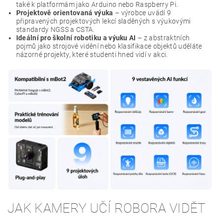
také k platformám jako Arduino nebo Raspberry Pi.
Projektově orientovaná výuka
– výrobce uvádí 9
připravených projektových lekcí sladěných s výukovými
standardy NGSS a CSTA.
Ideální pro školní robotiku a výuku AI
– z abstraktních
pojmů jako strojové vidění nebo klasifikace objektů uděláte
názorné projekty, které studenti hned vidí v akci.
JAK KAMERY UČÍ ROBORA VIDĚT