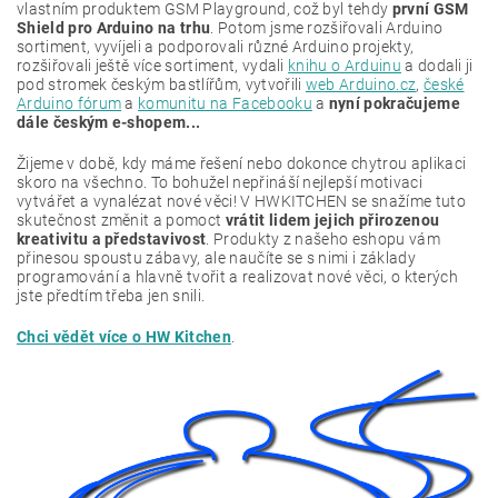
vlastním produktem GSM Playground, což byl tehdy
první GSM
Shield pro Arduino na trhu
. Potom jsme rozšiřovali Arduino
sortiment, vyvíjeli a podporovali různé Arduino projekty,
rozšiřovali ještě více sortiment, vydali
knihu o Arduinu
a dodali ji
pod stromek českým bastlířům, vytvořili
web Arduino.cz
,
české
Arduino fórum
a
komunitu na Facebooku
a
nyní pokračujeme
dále českým e-shopem...
Žijeme v době, kdy máme řešení nebo dokonce chytrou aplikaci
skoro na všechno. To bohužel nepřináší nejlepší motivaci
vytvářet a vynalézat nové věci! V HWKITCHEN se snažíme tuto
skutečnost změnit a pomoct
vrátit lidem jejich přirozenou
kreativitu a představivost
. Produkty z našeho eshopu vám
přinesou spoustu zábavy, ale naučíte se s nimi i základy
programování a hlavně tvořit a realizovat nové věci, o kterých
jste předtím třeba jen snili.
Chci vědět více o HW Kitchen
.