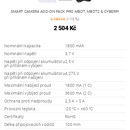
SMART CAMERA ADD-ON PACK PRO MBOT, MBOT2 & CYBERPI
2 783 Kč
(–10 %)
2 504 Kč
Nominální kapacita
1800 mAh
Nominální napětí
3,7 V
Napětí při odpojení akumulátoru
2,5 V
při přílišném vybíjení
Napětí při odpojení akumulátoru
4,275 V
při přílišném nabíjení
Maximální nabíjecí proud
1800 mA (1 C)
Maximální vybíjecí proud
3600 mA (2 C)
Ochrana proti nadproudu
2,5 A ÷ 5 A
Provozní teplota
-20 °C ÷ +60 °C
Certifikáty
RoHS
Délka připojovacích vodičů
100 mm