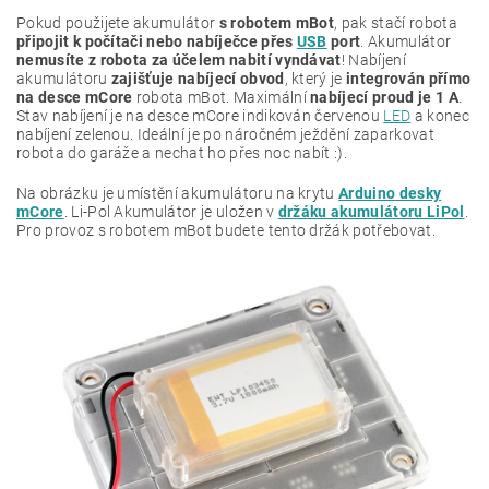
Pokud použijete akumulátor
s robotem mBot
, pak stačí robota
připojit k počítači nebo nabíječce přes
USB
port
. Akumulátor
nemusíte z robota za účelem nabití vyndávat
! Nabíjení
akumulátoru
zajišťuje nabíjecí obvod
, který je
integrován přímo
na desce mCore
robota mBot. Maximální
nabíjecí proud je 1 A
.
Stav nabíjení je na desce mCore indikován červenou
LED
a konec
nabíjení zelenou. Ideální je po náročném ježdění zaparkovat
robota do garáže a nechat ho přes noc nabít :).
Na obrázku je umístění akumulátoru na krytu
Arduino desky
mCore
. Li-Pol Akumulátor je uložen v
držáku akumulátoru LiPol
.
Pro provoz s robotem mBot budete tento držák potřebovat.