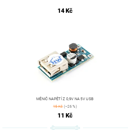
14 Kč
MĚNIČ NAPĚTÍ Z 0,9V NA 5V USB
15 Kč
(–26 %)
11 Kč