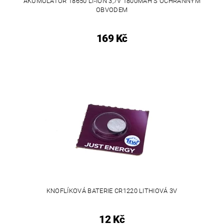
AKUMULÁTOR 18650 LI-ION 3,7V 1800MAH S OCHRANNÝM
OBVODEM
169 Kč
KNOFLÍKOVÁ BATERIE CR1220 LITHIOVÁ 3V
12 Kč