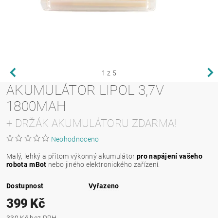
1
z 5
AKUMULÁTOR LIPOL 3,7V
1800MAH
+ DRŽÁK AKUMULÁTORU ZDARMA!
Neohodnoceno
Malý, lehký a přitom výkonný akumulátor
pro napájení vašeho
robota mBot
nebo jiného elektronického zařízení.
Dostupnost
Vyřazeno
399 Kč
330 Kč bez DPH