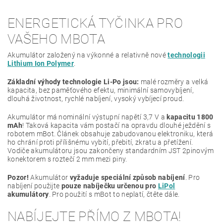
ENERGETICKÁ TYČINKA PRO
VAŠEHO MBOTA
Akumulátor založený na výkonné a relativně nové
technologii
Lithium Ion Polymer
.
Základní výhody technologie Li-Po jsou:
malé rozměry a velká
kapacita, bez paměťového efektu, minimální samovybíjení,
dlouhá životnost, rychlé nabíjení, vysoký vybíjecí proud.
Akumulátor má nominální výstupní napětí 3,7 V a
kapacitu 1800
mAh
! Taková kapacita vám postačí na opravdu dlouhé ježdění s
robotem mBot. Článek obsahuje zabudovanou elektroniku, která
ho chrání proti přílišnému vybití, přebití, zkratu a přetížení.
Vodiče akumulátoru jsou zakončeny standardním JST 2pinovým
konektorem s roztečí 2 mm mezi piny.
Pozor!
Akumulátor
vyžaduje speciální způsob nabíjení
. Pro
nabíjení použijte
pouze nabíječku určenou pro
LiPol
akumulátory
. Pro použití s mBot to neplatí, čtěte dále.
NABÍJEJTE PŘÍMO Z MBOTA!